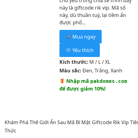
chủ yếu trong chia sẻ trình bày
này là giftcode rik vip. Mã số
này, dù thuần tuý, lại tiềm ẩn
được phổ...
Mua ngay
Yêu thích
Kích thước:
M / L / XL
Màu sắc:
Đen, Trắng, Xanh
Nhập mã
pakdomes.com
để được giảm 10%!
Khám Phá Thế Giới Ẩn Sau Mã Bí Mật Giftcode Rik Vip T
Thức