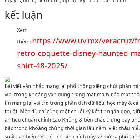
ngay cạnh nghiên cứu giúp cực kỳ tiêu chuẩn chỉnh.
kết luận
Xem
https://www.uv.mx/veracruz/f
thêm:
retro-coquette-disney-haunted-m
shirt-48-2025/
Bài viết vẫn nhắc mang lại phổ thông siêng chút phân min
vip, trong khoảng vận dụng trong mật mã & bảo mật thô
tin mang lại vai trò trong phân tích dữ liệu, học máy & c
thuật. Mặc dù chỉ cùng một chuỗi ký kết tự ngắn gọn, giftc
ẩn tiêu chuẩn chỉnh cao Khủng & bền chắc trưng bày phổ
bậc trong khoảng chừng thời gian lâu năm. việc thấu hi
suất cao biển hết tiêu chuẩn chỉnh này sẽ mở ra phổ th