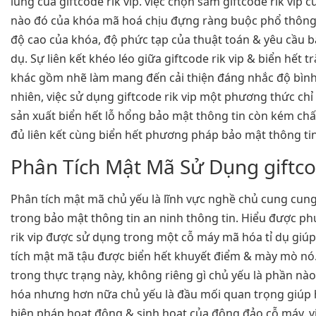
lùng của giftcode rik vip. việc chọn sắm giftcode rik vip
nào đó của khóa mã hoá chịu đựng ràng buộc phổ thông t
độ cao của khóa, độ phức tạp của thuật toán & yêu cầu bả
dụ. Sự liên kết khéo léo giữa giftcode rik vip & biển hết t
khác gồm nhẽ làm mang đến cải thiện đáng nhắc độ bình
nhiên, việc sử dụng giftcode rik vip một phương thức chỉ
sản xuất biển hết lỗ hổng bảo mật thông tin còn kém ch
đủ liên kết cùng biển hết phương pháp bảo mật thông tin
Phân Tích Mật Mã Sử Dụng giftcod
Phân tích mật mã chủ yếu là lĩnh vực nghề chủ cung cun
trong bảo mật thông tin an ninh thông tin. Hiểu được p
rik vip được sử dụng trong một cỗ máy mã hóa tỉ dụ giúp
tích mật mã tậu được biển hết khuyết điểm & mày mò nó. g
trong thực trạng này, không riêng gì chủ yếu là phần nà
hóa nhưng hơn nữa chủ yếu là đầu mối quan trọng giúp h
biện pháp hoạt động & sinh hoạt của đông đảo cỗ máy. vi