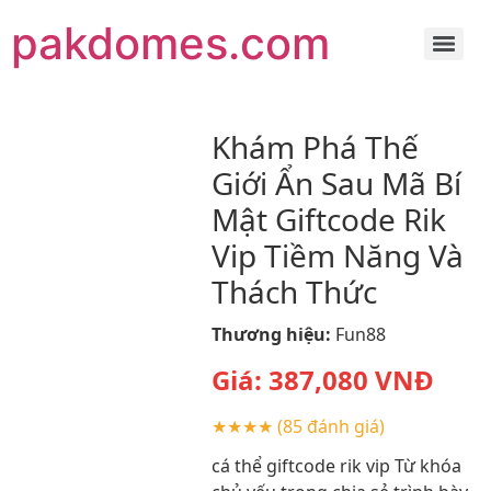
pakdomes.com
Khám Phá Thế
Giới Ẩn Sau Mã Bí
Mật Giftcode Rik
Vip Tiềm Năng Và
Thách Thức
Thương hiệu:
Fun88
Giá:
387,080
VNĐ
★★★★
(85 đánh giá)
cá thể giftcode rik vip Từ khóa