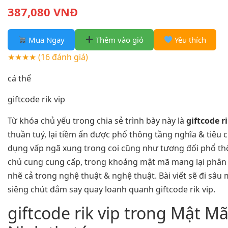
387,080 VNĐ
Mua Ngay
Thêm vào giỏ
Yêu thích
★★★★
(16 đánh giá)
cá thể
giftcode rik vip
Từ khóa chủ yếu trong chia sẻ trình bày này là
giftcode ri
thuần tuý, lại tiềm ẩn được phổ thông tầng nghĩa & tiêu 
dụng vấp ngã xung trong coi cũng như tương đối phổ th
chủ cung cung cấp, trong khoảng mật mã mang lại phân t
nhẽ cả trong nghệ thuật & nghệ thuật. Bài viết sẽ đi sâu
siêng chút đắm say quay loanh quanh giftcode rik vip.
giftcode rik vip trong Mật M