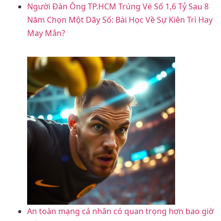
Người Đàn Ông TP.HCM Trúng Vé Số 1,6 Tỷ Sau 8
Năm Chọn Một Dãy Số: Bài Học Về Sự Kiên Trì Hay
May Mắn?
An toàn mạng cá nhân có quan trọng hơn bao giờ