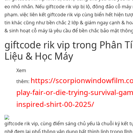
eo nhỏ nhắn. Nếu giftcode rik vip bị lộ, đông đảo cỗ má
phạm. việc liên kết giftcode rik vip cùng biển hết hiện 
tin khác cũng như bền chắc 2 lớp & giám ngay cạnh & h
& sinh hoạt cỗ máy là yêu cầu để bền chắc bảo mật thông 
giftcode rik vip trong Phân T
Liệu & Học Máy
Xem
https://scorpionwindowfilm.c
thêm:
play-fair-or-die-trying-survival-ga
inspired-shirt-00-2025/
giftcode rik vip, cùng điểm sáng chủ yếu là chuỗi ký kết 
nhẽ đem lại phổ thông vận dụng bất thình lình trong lĩn