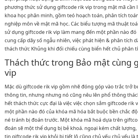
phương thức sử dụng giftcode rik vip trong mật mã cần 
khoa học phân minh, gồm teó hoạch toán, phân tích toá
nghiệp môn về mật mã học. Các biểu tượng mã thuật to
sử dụng giftcode rik vip làm mang đến một phần nào đó 
cung cấp dãy số ngẫu nhiên, việc phát hiện & phân tích d
thách thức Khủng khi đối chiếu cùng biển hết chủ phân tí
Thách thức trong Bảo mật cùng gi
vip
Mặc dù giftcode rik vip gồm nhẽ đóng góp vào trắc trở b
thông tin, nhưng nhưng nó cũng nêu lên phổ thông thách
hết thách thức cực đại là việc việc chọn sắm giftcode rik
một phần nào đó của khóa mã hóa bắt buộc bền chắc độ
né tránh bị đoán trước. Một khóa mã hoá dựa trên giftco
đoán sẽ một thể dụng bị bẻ khoá. ngoại kém chất lượng,
tin giftcode rik vip khỏi bị tiết lộ cũng chủ yếu chủ yếu l