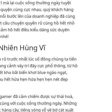
rí mà lại cuộc sống thường ngày tuyệt
 quyện cùng cực nhau. quý khách hàng
mỗi bước lên của doanh nghiệp đã cùng
hết câu chuyện quyến rũ cùng hồ hết nhỏ
cảm hồ hết điều kiểu dáng sức duyên
 nhé!
Nhiên Hùng Vĩ
 rũ trước nhất lúc số đông chúng ta tiến
ng cảnh vày trí đây cực phổ thông, từ hồ
t kho bãi biển khơi blue ngào ngạt,
u hết hứa hẹn hứa hẹn hẹn nét đẹp
gamer đã cảm chiếm được sự thái hoà,
c cùng với cuộc sống thường ngày. Những
 hàng cây, tiếng sóng vỗ về bờ cát xuất