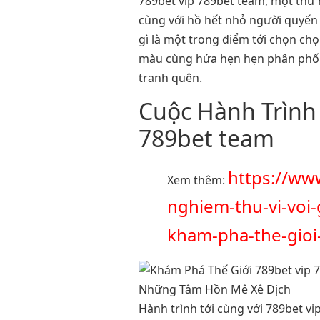
789bet vip 789bet team, một thứ 
cùng với hồ hết nhỏ người quyến 
gì là một trong điểm tới chọn ch
màu cùng hứa hẹn hẹn phân phối
tranh quên.
Cuộc Hành Trình 
789bet team
https://www
Xem thêm:
nghiem-thu-vi-voi
kham-pha-the-gioi
Hành trình tới cùng với 789bet vi