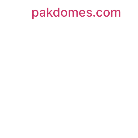
pakdomes.com