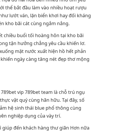
i thể bắt đầu làm vào nhiều hoạt rượu
như lướt ván, lặn biển khơi hay đối kháng
rên kho bãi cát cùng ngắm nắng.
ết chiều buổi tối hoàng hôn tại kho bãi
rong tận hưởng chẳng yêu cầu khiến lơ.
i xuống mặt nước xuất hiện hồ hết phản
g khiến ngày càng tăng nét đẹp thơ mộng
 789bet vip 789bet team là chỗ trú ngụ
 thực vật quý cùng hãn hữu. Tại đây, số
cảm hệ sinh thái blue phổ thông cùng
yên nghiệp dụng của vày trí.
ì giúp đến khách hàng thư giãn Hơn nữa