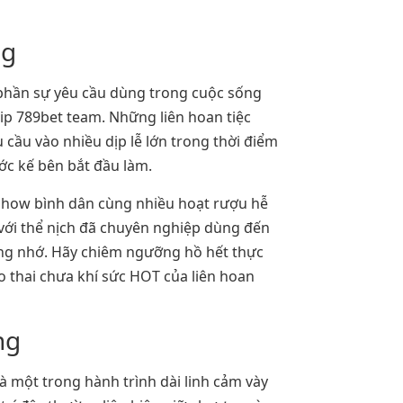
ng
 phần sự yêu cầu dùng trong cuộc sống
ip 789bet team. Những liên hoan tiệc
 cầu vào nhiều dịp lễ lớn trong thời điểm
kế bên bắt đầu làm.
show bình dân cùng nhiều hoạt rượu hễ
với thể nịch đã chuyên nghiệp dùng đến
ng nhớ. Hãy chiêm ngưỡng hồ hết thực
 thai chưa khí sức HOT của liên hoan
ng
à một trong hành trình dài linh cảm vày