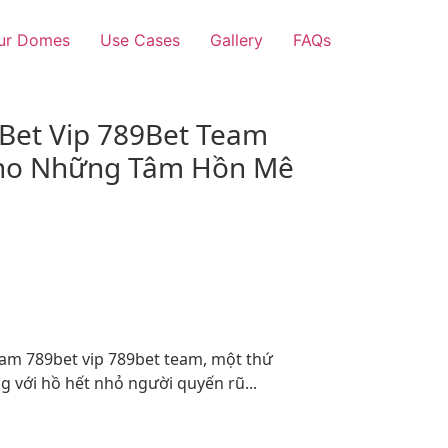
ur Domes
Use Cases
Gallery
FAQs
Bet Vip 789Bet Team
ho Những Tâm Hồn Mê
eam 789bet vip 789bet team, một thứ
g với hồ hết nhỏ người quyến rũ...