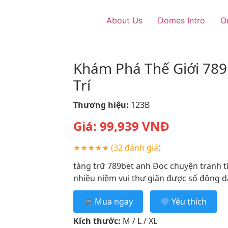
About Us
Domes Intro
O
Khám Phá Thế Giới 789
Trí
Thương hiệu:
123B
Giá:
99,939
VNĐ
★★★★★
(32 đánh giá)
tàng trữ 789bet anh Đọc chuyện tranh tiê
nhiều niềm vui thư giãn được số đông dâ
Mua ngay
Yêu thích
Kích thước:
M / L / XL