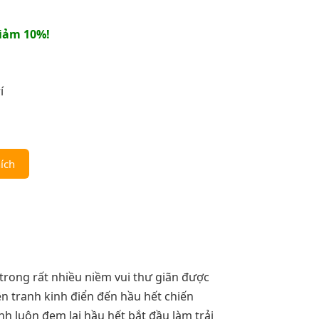
iảm 10%!
í
ích
 trong rất nhiều niềm vui thư giãn được
n tranh kinh điển đến hầu hết chiến
 luôn đem lại hầu hết bắt đầu làm trải