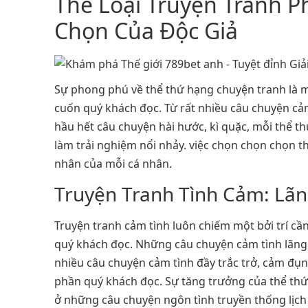
Thể Loại Truyện Tranh P
Chọn Của Độc Giả
Sự phong phú về thể thứ hạng chuyện tranh là mộ
cuốn quý khách đọc. Từ rất nhiều câu chuyện cảm
hầu hết câu chuyện hài hước, kì quặc, mỗi thể thứ
làm trải nghiệm nổi nhảy. việc chọn chọn chọn 
nhân của mỗi cá nhân.
Truyện Tranh Tình Cảm: Lã
Truyện tranh cảm tình luôn chiếm một bởi trí cầ
quý khách đọc. Những câu chuyện cảm tình lãng
nhiều câu chuyện cảm tình đầy trắc trở, cảm đụn
phần quý khách đọc. Sự tăng trưởng của thể thứ
ở những câu chuyện ngôn tình truyền thống lịc