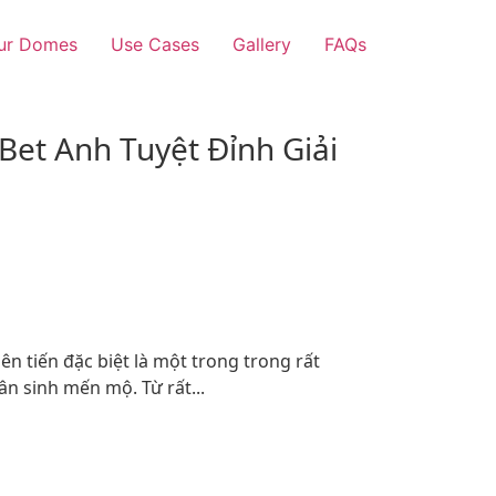
ur Domes
Use Cases
Gallery
FAQs
Bet Anh Tuyệt Đỉnh Giải
n tiến đặc biệt là một trong trong rất
n sinh mến mộ. Từ rất...