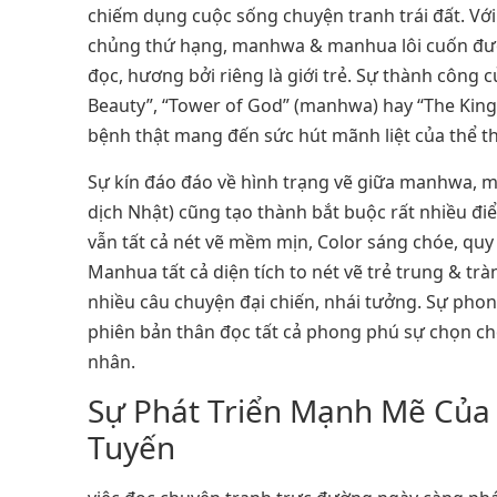
chiếm dụng cuộc sống chuyện tranh trái đất. Với
chủng thứ hạng, manhwa & manhua lôi cuốn đượ
đọc, hương bởi riêng là giới trẻ. Sự thành công
Beauty”, “Tower of God” (manhwa) hay “The King
bệnh thật mang đến sức hút mãnh liệt của thể t
Sự kín đáo đáo về hình trạng vẽ giữa manhwa, 
dịch Nhật) cũng tạo thành bắt buộc rất nhiều đ
vẫn tất cả nét vẽ mềm mịn, Color sáng chóe, quy
Manhua tất cả diện tích to nét vẽ trẻ trung & trà
nhiều câu chuyện đại chiến, nhái tưởng. Sự ph
phiên bản thân đọc tất cả phong phú sự chọn ch
nhân.
Sự Phát Triển Mạnh Mẽ Của 
Tuyến