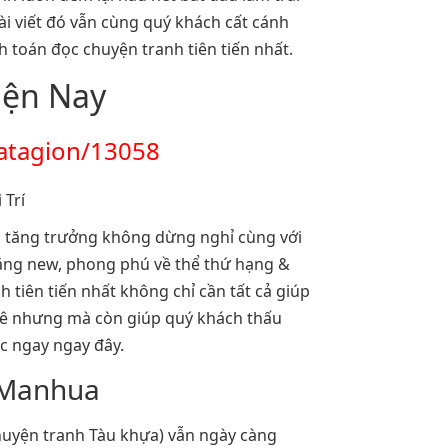
ài viết đó vẫn cùng quý khách cất cánh
h toán đọc chuyện tranh tiên tiến nhất.
iện Nay
akatagion/13058
g tăng trưởng không dừng nghỉ cùng với
hắng new, phong phú về thể thứ hạng &
h tiên tiến nhất không chỉ cần tất cả giúp
mê nhưng mà còn giúp quý khách thấu
c ngay ngay đây.
 Manhua
uyện tranh Tàu khựa) vẫn ngày càng