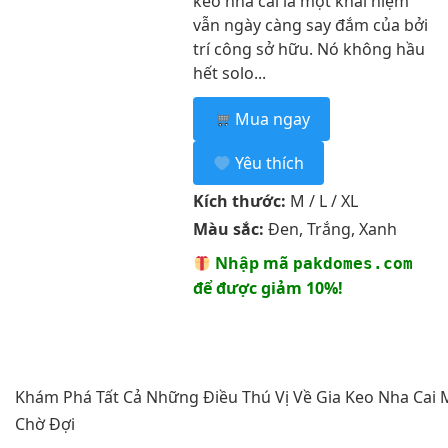
keo nha cai là một khái niệm
vẫn ngày càng say đắm của bởi
trí công sở hữu. Nó không hầu
hết solo...
Mua ngay
Yêu thích
Kích thước:
M / L / XL
Màu sắc:
Đen, Trắng, Xanh
Nhập mã
pakdomes.com
để được giảm 10%!
Khám Phá Tất Cả Những Điều Thú Vị Về Gia Keo Nha Cai 
Chờ Đợi