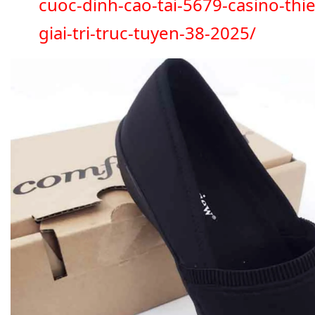
cuoc-dinh-cao-tai-5679-casino-thi
giai-tri-truc-tuyen-38-2025/