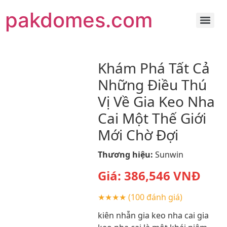
pakdomes.com
Khám Phá Tất Cả
Những Điều Thú
Vị Về Gia Keo Nha
Cai Một Thế Giới
Mới Chờ Đợi
Thương hiệu:
Sunwin
Giá:
386,546
VNĐ
★★★★
(100 đánh giá)
kiên nhẫn gia keo nha cai gia