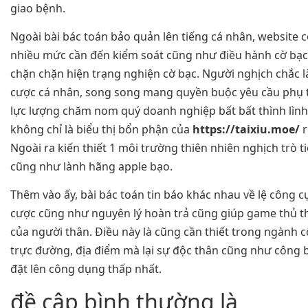
giao bệnh.
Ngoài bài bác toán bảo quản lên tiếng cá nhân, website 
nhiều mức cần đến kiểm soát cũng như điều hành cờ bạ
chặn chặn hiện trạng nghiện cờ bạc. Người nghịch chắc là 
cược cá nhân, song song mang quyền buộc yêu cầu phụ 
lực lượng chăm nom quý doanh nghiệp bất bất thình lình
không chỉ là biểu thị bổn phận của
https://taixiu.moe/
r
Ngoài ra kiến thiết 1 môi trường thiên nhiên nghịch trò t
cũng như lành hãng apple bạo.
Thêm vào ấy, bài bác toán tin báo khác nhau về lệ công 
cược cũng như nguyên lý hoàn trả cũng giúp game thủ t
của người thân. Điều này là cũng cần thiết trong ngành 
trực đường, địa điểm mà lại sự độc thân cũng như công 
đặt lên công dụng thấp nhất.
đề cập bình thường là