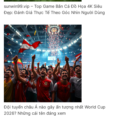
sunwin99.vip – Top Game Bắn Cá Đồ Họa 4K Siêu
Đẹp: Đánh Giá Thực Tế Theo Góc Nhìn Người Dùng
Đội tuyển châu Á nào gây ấn tượng nhất World Cup
2026? Những cái tên đáng xem