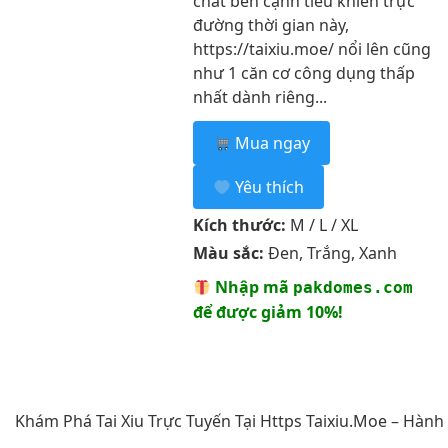
chất bên cạnh tiêu khiển trực
đường thời gian này,
https://taixiu.moe/ nổi lên cũng
như 1 căn cơ công dụng thấp
nhất dành riêng...
Mua ngay
Yêu thích
Kích thước:
M / L / XL
Màu sắc:
Đen, Trắng, Xanh
Nhập mã
pakdomes.com
để được giảm 10%!
Khám Phá Tai Xiu Trực Tuyến Tại Https Taixiu.Moe – Hành