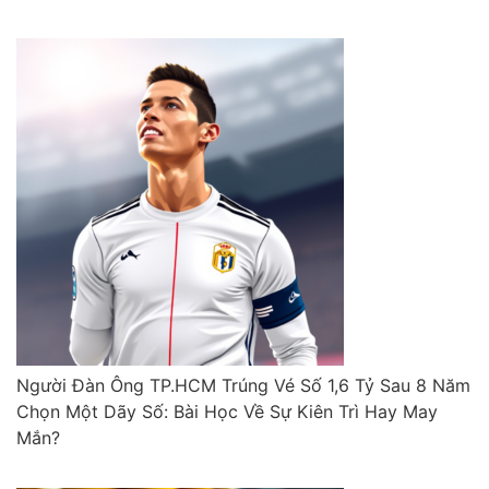
Người Đàn Ông TP.HCM Trúng Vé Số 1,6 Tỷ Sau 8 Năm
Chọn Một Dãy Số: Bài Học Về Sự Kiên Trì Hay May
Mắn?