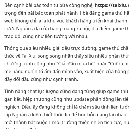
Bên cạnh bài bác toán tu bửa công nghệ,
https://taixiu
trọng đến bài bác toán phát hành 1 bè đảng game thủ hã
web không chỉ là là khu vực khách hàng triển khai thanh
cược Ngoài ra là cửa hàng mạng xã hội, địa điểm game th
trao đổi cũng như liên tưởng với nhau.
Thông qua siêu nhiều giải đấu trực đường, game thủ chắc 
thức về Tai Xiu, song song nhận thấy siêu nhiều phần th
chương trình cũng như “Giải đấu mùa hè” hoặc “Cuộc chiế
mê hàng nghìn tổ ấm dấn mình vào, xuất hiện cửa hàng
đầy đối đầu cũng như cạnh tranh.
Tính năng chat lực lượng cũng đang từng giúp game thủ 
gắn kết, hiệp thương cũng như update phần đông lên tiế
nghịch. Điều ấy đang không chỉ là chăm sâu tính liên tưở
lập Ngoài ra kiến thiết thời dịp để học hỏi mang lại nhau
mới thành bắt buộc 1 môi trường thiên nhiên tích cực, h