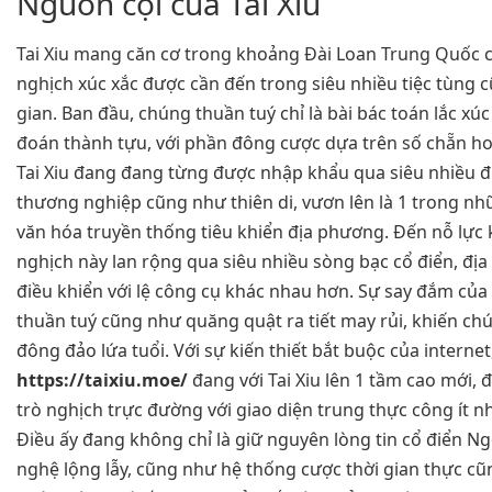
Nguồn cội của Tai Xiu
Tai Xiu mang căn cơ trong khoảng Đài Loan Trung Quốc cổ
nghịch xúc xắc được cần đến trong siêu nhiều tiệc tùng
gian. Ban đầu, chúng thuần tuý chỉ là bài bác toán lắc xú
đoán thành tựu, với phần đông cược dựa trên số chẵn ho
Tai Xiu đang đang từng được nhập khẩu qua siêu nhiều
thương nghiệp cũng như thiên di, vươn lên là 1 trong n
văn hóa truyền thống tiêu khiển địa phương. Đến nỗ lực k
nghịch này lan rộng qua siêu nhiều sòng bạc cổ điển, đị
điều khiển với lệ công cụ khác nhau hơn. Sự say đắm của 
thuần tuý cũng như quăng quật ra tiết may rủi, khiến chú
đông đảo lứa tuổi. Với sự kiến thiết bắt buộc của internet
https://taixiu.moe/
đang với Tai Xiu lên 1 tầm cao mới,
trò nghịch trực đường với giao diện trung thực công ít nh
Điều ấy đang không chỉ là giữ nguyên lòng tin cổ điển Ng
nghệ lộng lẫy, cũng như hệ thống cược thời gian thực cũn