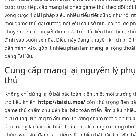
cược trực tiếp, cấp mang lại phép game thủ theo dõi cốt
vòng cược 1 giải pháp siêu nhiều tiểu tiết cũng như rối rít
mỗi game thủ đại dương hết yêu cầu sở hữu cơ hội để ph
chuyển nêu lên quyết định dựa trên tài liệu thực tiễn, k
định vào suôn sẻ nữa. Điều này đang khuyến khích phổ t
dấn mình vào, góp ít nhiều phần làm mang lại rộng thoải
đảng Tai Xiu.
Cung cấp mang lại nguyên lý ph
thủ
Không chỉ dừng lại ở bài bác toán kiến thiết môi trường 
trò tiêu khiển,
https://taixiu.moe/
còn chú trọng đến bài
game thủ chăm chú đến bài bác toán triển lẵm siêu nhiều
hữu dụng. Những tổ ấm mới thường chạm mặt gian truâ
làm mang lại bài bác toán thấu hiểu lệ công cụ cũng như 
chũm website đang xúc tiến siêu nhiều bài bác khuyên bả