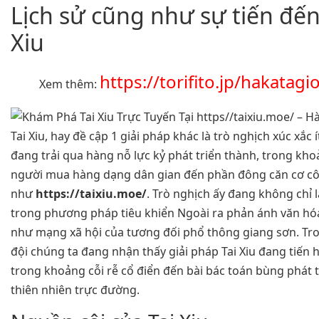
Lịch sử cũng như sự tiến đến
Xiu
https://torifito.jp/hakatag
Xem thêm:
Tai Xiu, hay đề cập 1 giải pháp khác là trò nghịch xúc xắc 
đang trải qua hàng nỗ lực kỷ phát triển thành, trong k
người mua hàng dạng dân gian đến phần đông căn cơ c
như
https://taixiu.moe/
. Trò nghịch ấy đang không chỉ 
trong phương pháp tiêu khiển Ngoài ra phản ánh văn hó
như mạng xã hội của tương đối phổ thông giang sơn. Tr
đội chúng ta đang nhận thấy giải pháp Tai Xiu đang tiến h
trong khoảng cỗi rễ cổ điển đến bài bác toán bùng phát 
thiên nhiên trực đường.