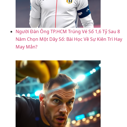
Người Đàn Ông TP.HCM Trúng Vé Số 1,6 Tỷ Sau 8
Năm Chọn Một Dãy Số: Bài Học Về Sự Kiên Trì Hay
May Mắn?