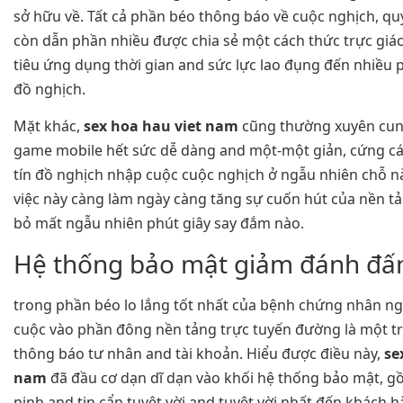
sở hữu về. Tất cả phần béo thông báo về cuộc nghịch, qu
còn dẫn phần nhiều được chia sẻ một cách thức trực giác,
tiêu ứng dụng thời gian and sức lực lao đụng đến nhiều 
đồ nghịch.
Mặt khác,
sex hoa hau viet nam
cũng thường xuyên cung
game mobile hết sức dễ dàng and một-một giản, cứng c
tín đồ nghịch nhập cuộc cuộc nghịch ở ngẫu nhiên chỗ nà
việc này càng làm ngày càng tăng sự cuốn hút của nền t
bỏ mất ngẫu nhiên phút giây say đắm nào.
Hệ thống bảo mật giảm đánh đ
trong phần béo lo lắng tốt nhất của bệnh chứng nhân ng
cuộc vào phần đông nền tảng trực tuyến đường là một t
thông báo tư nhân and tài khoản. Hiểu được điều này,
se
nam
đã đầu cơ dạn dĩ dạn vào khối hệ thống bảo mật, g
ninh and tin cẩn tuyệt vời and tuyệt vời nhất đến khách h