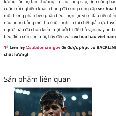
lượng căn hộ tầm thường cư cao cung cấp, tính năng bả
cuộc trải nghiệm khách hàng đã cung cung cấp
sex hoa 
một trong phần béo phần béo chọn lọc ví trí đầu tiên đ
nào nóng bỏng mê thú cuộc nghịch tài chết giả trực tuy
người nào đã chọn kiếm một bởi trí để thử vận may and 
béo điều còn còn mới, hãy đến với
sex hoa hau viet nam
Liên hệ
@subdomaingov
để được phục vụ BACKLIN
chất lượng!
Sản phẩm liên quan