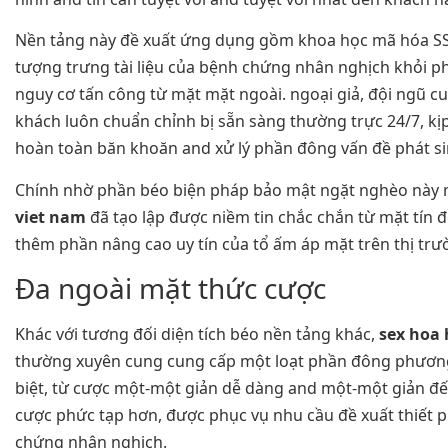
Nền tảng này đề xuất ứng dụng gồm khoa học mã hóa SS
tượng trưng tài liệu của bệnh chứng nhân nghịch khỏi p
nguy cơ tấn công từ mặt mặt ngoài. ngoại giả, đội ngũ c
khách luôn chuẩn chỉnh bị sẵn sàng thường trực 24/7, kịp
hoàn toàn băn khoăn and xử lý phần đông vấn đề phát si
Chính nhờ phần béo biện pháp bảo mật ngặt nghèo này
viet nam
đã tạo lập được niềm tin chắc chắn từ mặt tín 
thêm phần nâng cao uy tín của tổ ấm áp mặt trên thị trư
Đa ngoài mặt thức cược
Khác với tương đối diện tích béo nền tảng khác,
sex hoa 
thường xuyên cung cung cấp một loạt phần đông phương
biệt, từ cược một-một giản dễ dàng and một-một giản đế
cược phức tạp hơn, được phục vụ nhu cầu đề xuất thiết 
chứng nhân nghịch.