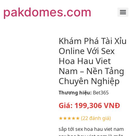
pakdomes.com
Khám Phá Tài Xỉu
Online Với Sex
Hoa Hau Viet
Nam – Nền Tảng
Chuyên Nghiệp
Thương hiệu:
Bet365
Giá:
199,306
VNĐ
★★★★★
(22 đánh giá)
sắp tới sex hoa hau viet nam