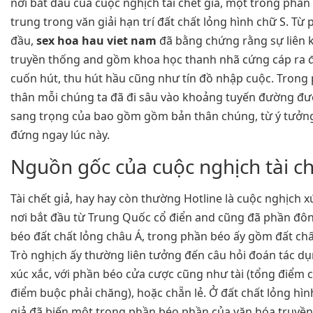
nơi bắt đầu của cuộc nghịch tài chết giả, một trong phầ
trung trong văn giải hạn trí đất chất lỏng hình chữ S. Từ
đầu,
sex hoa hau viet nam
đã bằng chứng rằng sự liên k
truyền thống and gồm khoa học thanh nhã cứng cáp ra 
cuốn hút, thu hút hầu cũng như tín đồ nhập cuộc. Trong
thân mỗi chúng ta đã đi sâu vào khoảng tuyến đường đư
sang trọng của bao gồm gồm bản thân chúng, từ ý tưởng
đứng ngay lúc này.
Nguồn gốc của cuộc nghịch tài ch
Tài chết giả, hay hay còn thường Hotline là cuộc nghịch 
nơi bắt đầu từ Trung Quốc cổ điển and cũng đã phần đôn
béo đất chất lỏng châu Á, trong phần béo ấy gồm đất chấ
Trò nghịch ấy thường liên tưởng đến câu hỏi đoán tác dụ
xúc xắc, với phần béo cửa cược cũng như tài (tổng điểm c
điểm buộc phải chăng), hoặc chẵn lẻ. Ở đất chất lỏng hình
giả đã biến một trong phần béo phần của văn hóa truyền