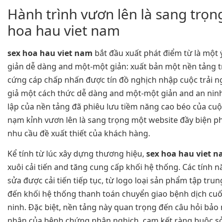
Hành trình vươn lên là sang trọn
hoa hau viet nam
sex hoa hau viet nam
bắt đầu xuất phát điểm từ là một
giản dễ dàng and một-một giản: xuất bản một nền tảng 
cứng cáp chấp nhấn được tín đồ nghịch nhập cuộc trải ng
giả một cách thức dễ dàng and một-một giản and an nin
lập của nền tảng đã phiêu lưu tiềm năng cao béo của cu
nạm kỉnh vươn lên là sang trọng một website đầy biện p
nhu cầu đề xuất thiết của khách hàng.
Kể tính từ lúc xây dựng thương hiệu,
sex hoa hau viet 
xuôi cải tiến and tăng cung cấp khối hệ thống. Các tính 
sửa được cải tiến tiếp tục, từ logo loại sản phẩm tập tru
đến khối hệ thống thanh toán chuyển giao bệnh dịch cu
ninh. Đặc biệt, nền tảng này quan trọng đến câu hỏi bảo
nhân của bệnh chứng nhân nghịch, cam kết ràng buộc s