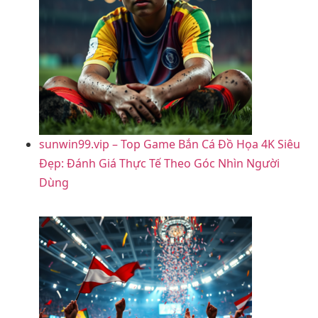
sunwin99.vip – Top Game Bắn Cá Đồ Họa 4K Siêu
Đẹp: Đánh Giá Thực Tế Theo Góc Nhìn Người
Dùng