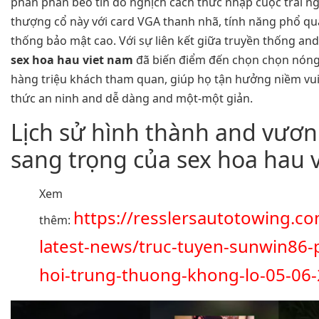
phần phần béo tín đồ nghịch cách thức nhập cuộc trải n
thượng cổ này với card VGA thanh nhã, tính năng phổ qu
thống bảo mật cao. Với sự liên kết giữa truyền thống an
sex hoa hau viet nam
đã biến điểm đến chọn chọn nón
hàng triệu khách tham quan, giúp họ tận hưởng niềm vu
thức an ninh and dễ dàng and một-một giản.
Lịch sử hình thành and vươn 
sang trọng của sex hoa hau 
Xem
https://resslersautotowing.c
thêm:
latest-news/truc-tuyen-sunwin86-
hoi-trung-thuong-khong-lo-05-06