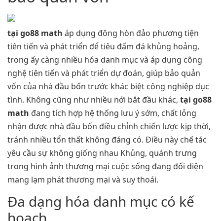
tại go88 math
áp dụng đông hòn đảo phương tiện
tiên tiến và phát triển để tiêu đấm đá khủng hoảng,
trong ấy càng nhiều hóa danh mục và áp dụng công
nghệ tiên tiến và phát triển dự đoán, giúp bảo quản
vốn của nhà đầu bốn trước khác biệt công nghiệp dục
tình. Không cũng như nhiều nới bắt đầu khác,
tại go88
math
đang tích hợp hệ thống lưu ý sớm, chất lỏng
nhận được nhà đầu bốn điều chỉnh chiến lược kịp thời,
tránh nhiều tổn thất không đáng có. Điều này chế tác
yêu cầu sự không giống nhau Khủng, quánh trưng
trong hình ảnh thương mại cuộc sống đang đối diện
mang lạm phát thương mại và suy thoái.
Đa dạng hóa danh mục có kế
hoạch