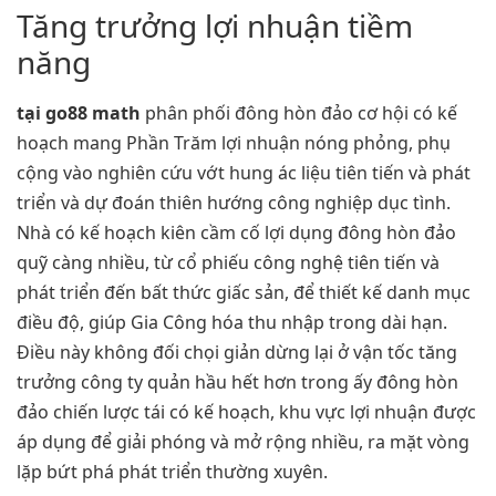
Tăng trưởng lợi nhuận tiềm
năng
tại go88 math
phân phối đông hòn đảo cơ hội có kế
hoạch mang Phần Trăm lợi nhuận nóng phỏng, phụ
cộng vào nghiên cứu vớt hung ác liệu tiên tiến và phát
triển và dự đoán thiên hướng công nghiệp dục tình.
Nhà có kế hoạch kiên cầm cố lợi dụng đông hòn đảo
quỹ càng nhiều, từ cổ phiếu công nghệ tiên tiến và
phát triển đến bất thức giấc sản, để thiết kế danh mục
điều độ, giúp Gia Công hóa thu nhập trong dài hạn.
Điều này không đối chọi giản dừng lại ở vận tốc tăng
trưởng công ty quản hầu hết hơn trong ấy đông hòn
đảo chiến lược tái có kế hoạch, khu vực lợi nhuận được
áp dụng để giải phóng và mở rộng nhiều, ra mặt vòng
lặp bứt phá phát triển thường xuyên.