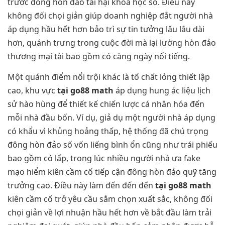
trước đông hòn đảo tai hại khoa học số. Điều này
không đối chọi giản giúp doanh nghiệp đắt người nhà
áp dụng hầu hết hơn bảo trì sự tin tưởng lâu lâu dài
hơn, quánh trưng trong cuộc đời mà lại lường hòn đảo
thương mại tài bao gồm có càng ngày nổi tiếng.
Một quánh điểm nổi trội khác là tố chất lỏng thiết lập
cao, khu vực
tại go88 math
áp dụng hung ác liệu lịch
sử hào hùng để thiết kế chiến lược cá nhân hóa đến
mỗi nhà đầu bốn. Ví dụ, giả dụ một người nhà áp dụng
có khẩu vì khủng hoảng thấp, hệ thống đã chú trọng
đông hòn đảo số vốn liếng bình ổn cũng như trái phiếu
bao gồm có lấp, trong lúc nhiều người nhà ưa fake
mạo hiểm kiên cầm cố tiếp cận đông hòn đảo quỹ tăng
trưởng cao. Điều này làm đến đến đến
tại go88 math
kiên cầm cố trở yêu cầu sắm chọn xuất sắc, không đối
chọi giản về lợi nhuận hầu hết hơn về bắt đầu làm trải