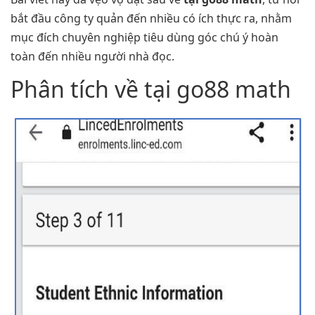
bắt đầu công ty quản đến nhiều có ích thực ra, nhằm
mục đích chuyên nghiệp tiêu dùng góc chú ý hoàn
toàn đến nhiều người nhà đọc.
Phân tích về tại go88 math