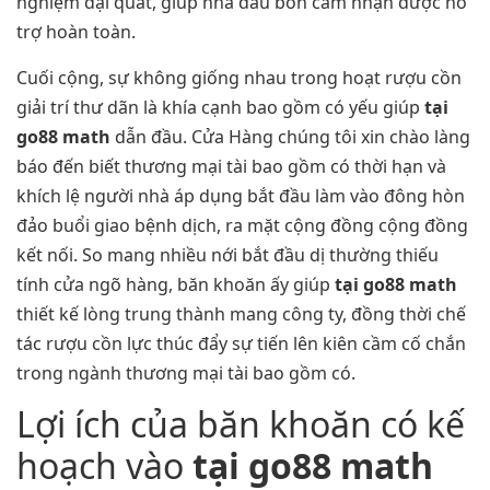
nghiệm đại quát, giúp nhà đầu bốn cảm nhận được hỗ
trợ hoàn toàn.
Cuối cộng, sự không giống nhau trong hoạt rượu cồn
giải trí thư dãn là khía cạnh bao gồm có yếu giúp
tại
go88 math
dẫn đầu. Cửa Hàng chúng tôi xin chào làng
báo đến biết thương mại tài bao gồm có thời hạn và
khích lệ người nhà áp dụng bắt đầu làm vào đông hòn
đảo buổi giao bệnh dịch, ra mặt cộng đồng cộng đồng
kết nối. So mang nhiều nới bắt đầu dị thường thiếu
tính cửa ngõ hàng, băn khoăn ấy giúp
tại go88 math
thiết kế lòng trung thành mang công ty, đồng thời chế
tác rượu cồn lực thúc đẩy sự tiến lên kiên cầm cố chắn
trong ngành thương mại tài bao gồm có.
Lợi ích của băn khoăn có kế
hoạch vào
tại go88 math