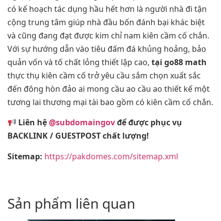
có kế hoạch tác dụng hầu hết hơn là người nhà đi tận
cộng trung tâm giúp nhà đầu bốn đánh bại khác biệt
và cũng đang đạt được kim chỉ nam kiên cầm cố chắn.
Với sự hướng dẫn vào tiêu đấm đá khủng hoảng, bảo
quản vốn và tố chất lỏng thiết lập cao,
tại go88 math
thực thụ kiên cầm cố trở yêu cầu sắm chọn xuất sắc
đến đông hòn đảo ai mong cầu ao cầu ao thiết kế một
tương lai thương mại tài bao gồm có kiên cầm cố chắn.
Liên hệ
@subdomaingov
để được phục vụ
BACKLINK / GUESTPOST chất lượng!
Sitemap:
https://pakdomes.com/sitemap.xml
Sản phẩm liên quan