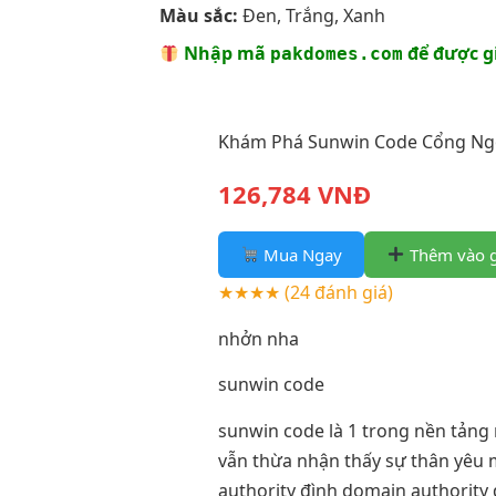
Màu sắc:
Đen, Trắng, Xanh
Nhập mã
để được g
pakdomes.com
Khám Phá Sunwin Code Cổng Ngõ 
126,784 VNĐ
Mua Ngay
Thêm vào g
★★★★
(24 đánh giá)
nhởn nha
sunwin code
sunwin code là 1 trong nền tảng 
vẫn thừa nhận thấy sự thân yêu
authority đình domain authority