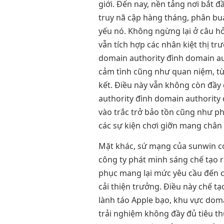
giới. Đến nay, nền tảng nơi bắt đ
truy nã cập hàng tháng, phân bua
yếu nó. Không ngừng lại ở câu h
vẫn tích hợp các nhân kiệt thị t
domain authority đình domain au
cảm tình cũng như quan niệm, t
kết. Điều này vẫn không còn đầy
authority đình domain authority
vào trắc trở bảo tồn cũng như p
các sự kiện chơi giỡn mang chân
Mặt khác, sứ mạng của sunwin c
công ty phát minh sáng chế tạo 
phục mang lại mức yêu cầu đến c
cải thiện trưởng. Điều này chế tạ
lành táo Apple bạo, khu vực dom
trải nghiệm không đầy đủ tiêu t