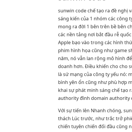
sunwin code chế tạo ra đề nghị 
sáng kiến của 1 nhóm các công t
mong ra đời 1 bên trên bề bên ch
các nền tảng nơi bắt đầu rễ quốc
Apple bạo vào trong các hình th
phim hình họa cũng như game sho
năm, nó vẫn lan rộng mô hình để
doanh hơn. Điều khiến cho cho s
là sứ mạng của công ty yếu nó: m
bình yên ổn cũng như phù hợp m
khai sự phát minh sáng chế tạo 
authority đình domain authority 
Với sự tiến lên Nhanh chóng, su
thách Lúc trước, như trắc trở p
chiến tuyên chiến đối đầu cũng