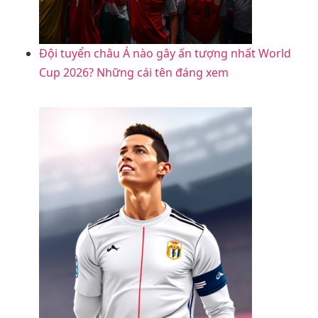
Đội tuyển châu Á nào gây ấn tượng nhất World
Cup 2026? Những cái tên đáng xem