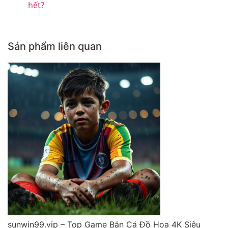
hết?
Sản phẩm liên quan
sunwin99.vip – Top Game Bắn Cá Đồ Họa 4K Siêu