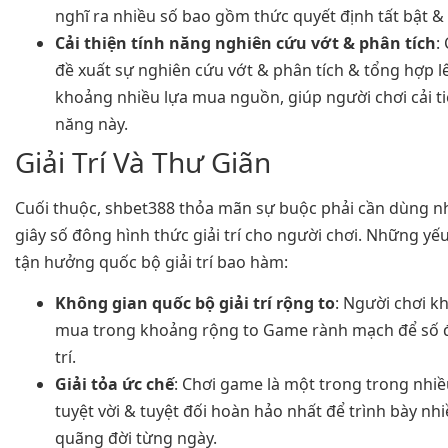
nghĩ ra nhiều số bao gồm thức quyết định tất bật & 
Cải thiện tính năng nghiên cứu vớt & phân tích
:
đề xuất sự nghiên cứu vớt & phân tích & tổng hợp l
khoảng nhiều lựa mua nguồn, giúp người chơi cải tiế
năng này.
Giải Trí Và Thư Giãn
Cuối thuộc, shbet388 thỏa mãn sự buộc phải cần dùng n
giây số đông hình thức giải trí cho người chơi. Những yế
tận hưởng quốc bộ giải trí bao hàm:
Không gian quốc bộ giải trí rộng to
: Người chơi kh
mua trong khoảng rộng to Game rành mạch để số đ
trí.
Giải tỏa ức chế
: Chơi game là một trong trong nhiề
tuyệt vời & tuyệt đối hoàn hảo nhất để trình bày nh
quãng đời từng ngày.