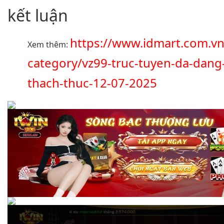
kết luận
https://www.idmart.com.v
Xem thêm:
category/vz99-truc-tuyen-da-dang-
thach-thuc-12-07-2025