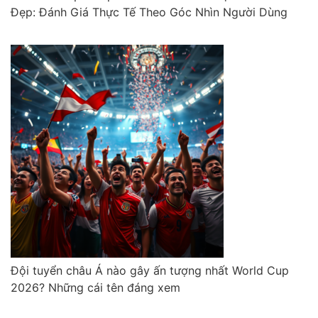
Đẹp: Đánh Giá Thực Tế Theo Góc Nhìn Người Dùng
Đội tuyển châu Á nào gây ấn tượng nhất World Cup
2026? Những cái tên đáng xem