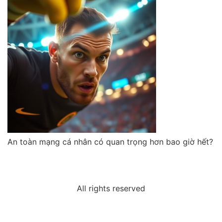
An toàn mạng cá nhân có quan trọng hơn bao giờ hết?
All rights reserved