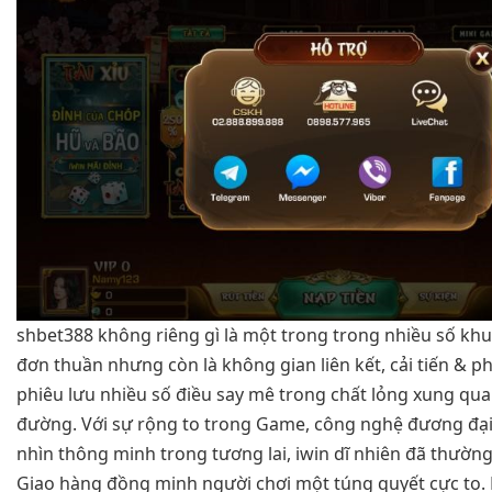
shbet388 không riêng gì là một trong trong nhiều số khu 
đơn thuần nhưng còn là không gian liên kết, cải tiến & ph
phiêu lưu nhiều số điều say mê trong chất lỏng xung qu
đường. Với sự rộng to trong Game, công nghệ đương đại
nhìn thông minh trong tương lai, iwin dĩ nhiên đã thườn
Giao hàng đồng minh người chơi một túng quyết cực to. 