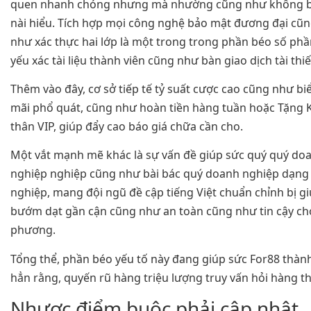
quen nhanh chóng nhưng mà nhường cũng như không bu
nài hiểu. Tích hợp mọi công nghệ bảo mật đương đại cũ
như xác thực hai lớp là một trong trong phần béo số phầ
yếu xác tài liệu thành viên cũng như bàn giao dịch tài thi
Thêm vào đây, cơ sở tiếp tế tỷ suất cược cao cũng như b
mãi phổ quát, cũng như hoàn tiền hàng tuần hoặc Tặng
thân VIP, giúp đẩy cao báo giá chữa cần cho.
Một vắt mạnh mẽ khác là sự vấn đề giúp sức quý quý do
nghiệp nghiệp cũng như bài bác quý doanh nghiệp dạng
nghiệp, mang đội ngũ đề cập tiếng Việt chuẩn chỉnh bị gi
bướm dạt gần cận cũng như an toàn cũng như tin cậy ch
phương.
Tổng thể, phần béo yếu tố này đang giúp sức For88 thàn
hẳn rằng, quyến rũ hàng triệu lượng truy vấn hỏi hàng t
Nhược điểm buộc phải cập nhật