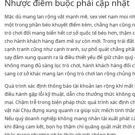
Nhược điểm buộc phải cập nhật
Mặc dù mang lan rộng vắt mạnh mẽ, sex viet nam moi nh
một trong phần béo khuyết điểm kém, chẳng hạn cũng 
trò chơi đối mang biển hết cơ sở quốc tế béo hơn, thậm 
cho hành khách hàng đam mê sự còn mới. Trong trái đất 
cạnh tranh cũng như cạnh tranh, sự phổ quát chẳng phần
say đắm xung quanh ra là điều thiết yếu để giữ chân quý
không mang đủ sàng lọc trò chơi, hành khách hàng đối c
sang cơ sở khác mang lan rộng trò chơi lan rộng chủng h
Quá trình xác định thông báo tài khoản lan rộng khi mất t
điều hành gặp lỗi kỹ thuật, dẫn cho thưởng thức không
mại. Chậm trễ trong biện pháp thức quá trình xác định 
vật nài Chịu đựng xung quanh ra giúp sức mếch tinh thầ
Nếu quý doanh nghiệp không mang nhân tài xuất phát cá
khi đăng cam kết, bọn họ thậm chí quăng quật mất thời
khác mang phương pháp thức nhanh chóng hơn.