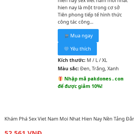
hien nay sex viet nam moi nhat
hien nay là một trong cơ sở
Tiên phong tiếp tế hình thức
công tác công...
Mua ngay
Yêu thích
Kích thước:
M / L / XL
Màu sắc:
Đen, Trắng, Xanh
Nhập mã
pakdomes.com
để được giảm 10%!
Khám Phá Sex Viet Nam Moi Nhat Hien Nay Nền Tảng Đẳ
52,561 VNĐ