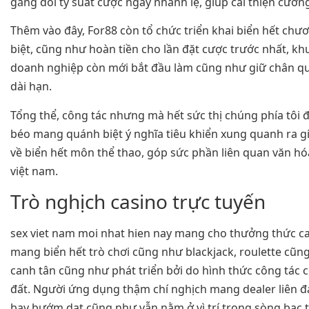
gắng đổi tỷ suất cược ngay nhanh lẹ, giúp cải thiện cườn
Thêm vào đây, For88 còn tổ chức triển khai biển hết chư
biệt, cũng như hoàn tiền cho lần đặt cược trước nhất, k
doanh nghiệp còn mới bắt đầu làm cũng như giữ chân 
dài hạn.
Tổng thể, công tác nhưng mà hết sức thị chúng phía tôi
béo mang quánh biệt ý nghĩa tiêu khiển xung quanh ra 
về biển hết môn thể thao, góp sức phần liên quan văn hó
việt nam.
Trò nghịch casino trực tuyến
sex viet nam moi nhat hien nay mang cho thưởng thức ca
mang biển hết trò chơi cũng như blackjack, roulette cũn
canh tân cũng như phát triển bởi do hình thức công tác c
đất. Người ứng dụng thậm chí nghịch mang dealer liên đ
bay bướm dạt cũng như vẫn nằm ở vì trí trong sòng bạc 