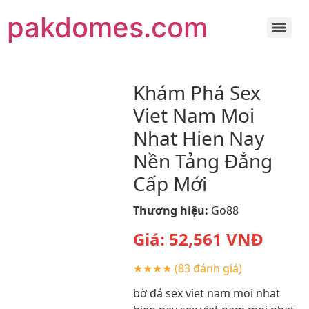
pakdomes.com
Khám Phá Sex
Viet Nam Moi
Nhat Hien Nay
Nền Tảng Đẳng
Cấp Mới
Thương hiệu:
Go88
Giá:
52,561
VNĐ
★★★★
(83 đánh giá)
bờ đá sex viet nam moi nhat