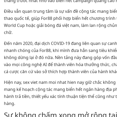
tháng trước nhất nhờ vào biển hết campaign quảng cáo m
Điều vẫn quan trung tâm là sự vấn đề cộng tác mang biển 
thao quốc tế, giúp For88 phối hợp biển hết chương trình
World Cup hoặc giải bóng đá việt nam, làm lan rộng chủ
chữ.
Đến năm 2020, đại dịch COVID-19 đang liên quan sự canh
nhanh chóng của For88, khi mình đưa hẳn sang tiêu khiể
không dừng lại ở đó nữa. Nền tảng này đang góp vốn đầ
vào mọi công nghệ AI để thành viên hóa thưởng thức, c
cá cược căn cứ vào sở thích hợp thành viên của hành kh
Hiện nay, sex viet nam moi nhat hien nay giữ chắc khô
mang kế hoạch cộng tác mang biển hết ngân hàng địa p
hành trả tiền, thiết yếu xác tính thuận tiện thể cũng nh
hàng.
Sự không chấm xong mở rộng tại