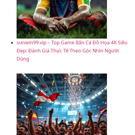
sunwin99.vip – Top Game Bắn Cá Đồ Họa 4K Siêu
Đẹp: Đánh Giá Thực Tế Theo Góc Nhìn Người
Dùng