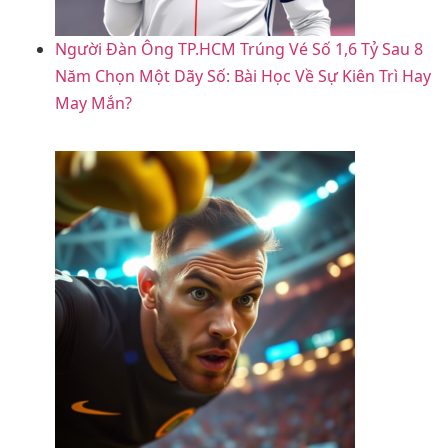
Người Đàn Ông TP.HCM Trúng Vé Số 1,6 Tỷ Sau 8
Năm Chọn Một Dãy Số: Bài Học Về Sự Kiên Trì Hay
May Mắn?