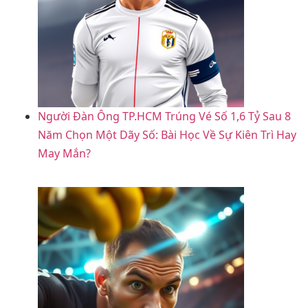
Người Đàn Ông TP.HCM Trúng Vé Số 1,6 Tỷ Sau 8
Năm Chọn Một Dãy Số: Bài Học Về Sự Kiên Trì Hay
May Mắn?