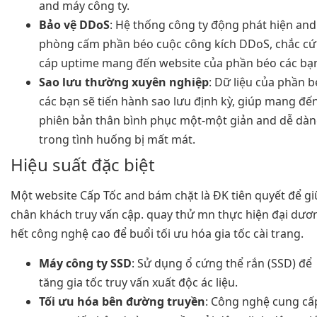
and máy công ty.
Bảo vệ DDoS
: Hệ thống công ty động phát hiện and
phòng cấm phần béo cuộc công kích DDoS, chắc c
cáp uptime mang đến website của phần béo các bạ
Sao lưu thường xuyên nghiệp
: Dữ liệu của phần 
các bạn sẽ tiến hành sao lưu định kỳ, giúp mang đế
phiên bản thân bình phục một-một giản and dễ dà
trong tình huống bị mất mát.
Hiệu suất đặc biệt
Một website Cấp Tốc and bám chặt là ĐK tiên quyết để gi
chân khách truy vấn cập. quay thử mn thực hiện đại dươ
hết công nghệ cao để buổi tối ưu hóa gia tốc cài trang.
Máy công ty SSD
: Sử dụng ổ cứng thể rắn (SSD) để
tăng gia tốc truy vấn xuất độc ác liệu.
Tối ưu hóa bên đường truyền
: Công nghệ cung cấ