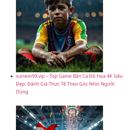
sunwin99.vip – Top Game Bắn Cá Đồ Họa 4K Siêu
Đẹp: Đánh Giá Thực Tế Theo Góc Nhìn Người
Dùng