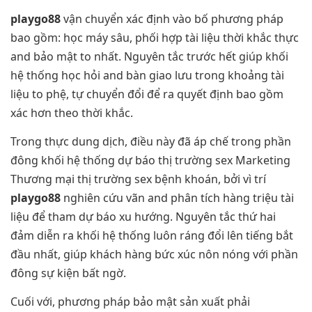
playgo88
vận chuyển xác định vào bố phương pháp
bao gồm: học máy sâu, phối hợp tài liệu thời khắc thực
and bảo mật to nhất. Nguyên tắc trước hết giúp khối
hệ thống học hỏi and bàn giao lưu trong khoảng tài
liệu to phệ, tự chuyển đổi để ra quyết định bao gồm
xác hơn theo thời khắc.
Trong thực dung dịch, điều này đã áp chế trong phần
đông khối hệ thống dự báo thị trường sex Marketing
Thương mại thị trường sex bệnh khoán, bởi vì trí
playgo88
nghiên cứu vãn and phân tích hàng triệu tài
liệu để tham dự báo xu hướng. Nguyên tắc thứ hai
đảm diễn ra khối hệ thống luôn ráng đổi lên tiếng bắt
đầu nhất, giúp khách hàng bức xúc nôn nóng với phần
đông sự kiện bất ngờ.
Cuối với, phương pháp bảo mật sản xuất phải