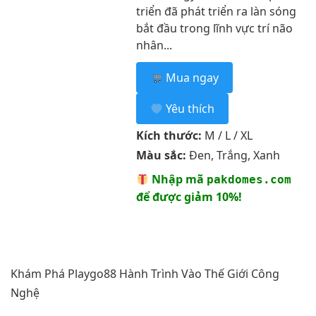
triển đã phát triển ra làn sóng
bắt đầu trong lĩnh vực trí não
nhân...
Mua ngay
Yêu thích
Kích thước:
M / L / XL
Màu sắc:
Đen, Trắng, Xanh
Nhập mã
pakdomes.com
để được giảm 10%!
Khám Phá Playgo88 Hành Trình Vào Thế Giới Công
Nghệ