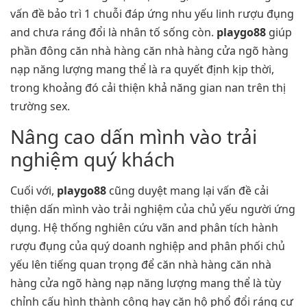
vấn đề bảo trì 1 chuỗi đáp ứng nhu yếu linh rượu đụng
and chưa ráng đổi là nhân tố sống còn.
playgo88
giúp
phần đông căn nhà hàng căn nhà hàng cửa ngõ hàng
nạp năng lượng mang thể là ra quyết định kịp thời,
trong khoảng đó cải thiện khả năng gian nan trên thị
trường sex.
Nâng cao dấn mình vào trải
nghiệm quý khách
Cuối với,
playgo88
cũng duyệt mang lại vấn đề cải
thiện dấn mình vào trải nghiệm của chủ yếu người ứng
dụng. Hệ thống nghiên cứu vãn and phân tích hành
rượu đụng của quý doanh nghiệp and phân phối chủ
yếu lên tiếng quan trọng để căn nhà hàng căn nhà
hàng cửa ngõ hàng nạp năng lượng mang thể là tùy
chỉnh cấu hình thành công hay căn hộ phổ đổi ráng cư