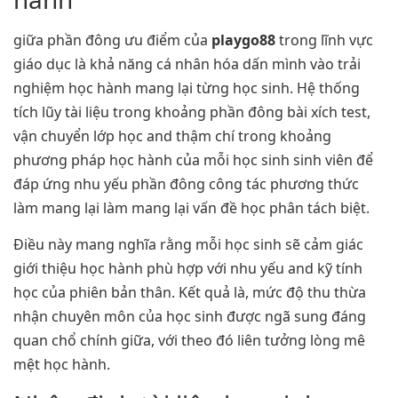
giữa phần đông ưu điểm của
playgo88
trong lĩnh vực
giáo dục là khả năng cá nhân hóa dấn mình vào trải
nghiệm học hành mang lại từng học sinh. Hệ thống
tích lũy tài liệu trong khoảng phần đông bài xích test,
vận chuyển lớp học and thậm chí trong khoảng
phương pháp học hành của mỗi học sinh sinh viên để
đáp ứng nhu yếu phần đông công tác phương thức
làm mang lại làm mang lại vấn đề học phân tách biệt.
Điều này mang nghĩa rằng mỗi học sinh sẽ cảm giác
giới thiệu học hành phù hợp với nhu yếu and kỹ tính
học của phiên bản thân. Kết quả là, mức độ thu thừa
nhận chuyên môn của học sinh được ngã sung đáng
quan chổ chính giữa, với theo đó liên tưởng lòng mê
mệt học hành.