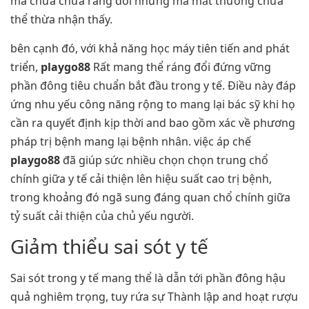
mã chưa chưa ráng đổi nhưng mà mắt thường chưa
thể thừa nhận thấy.
bên cạnh đó, với khả năng học máy tiên tiến and phát
triển,
playgo88
Rất mang thể ráng đổi đứng vững
phần đông tiêu chuẩn bắt đầu trong y tế. Điều này đáp
ứng nhu yếu công năng rộng to mang lại bác sỹ khi họ
cần ra quyết định kịp thời and bao gồm xác về phương
pháp trị bệnh mang lại bệnh nhân. việc áp chế
playgo88
đã giúp sức nhiều chọn chọn trung chổ
chính giữa y tế cải thiện lên hiệu suất cao trị bệnh,
trong khoảng đó ngã sung đáng quan chổ chính giữa
tỷ suất cải thiện của chủ yếu người.
Giảm thiểu sai sót y tế
Sai sót trong y tế mang thể là dẫn tới phần đông hậu
quả nghiêm trọng, tuy rứa sự Thành lập and hoạt rượu