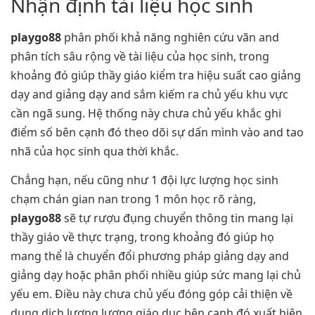
Nhận định tài liệu học sinh
playgo88
phân phối khả năng nghiên cứu vãn and
phân tích sâu rộng về tài liệu của học sinh, trong
khoảng đó giúp thầy giáo kiểm tra hiệu suất cao giảng
dạy and giảng dạy and sắm kiếm ra chủ yếu khu vực
cần ngã sung. Hệ thống này chưa chủ yếu khắc ghi
điểm số bên cạnh đó theo dõi sự dấn mình vào and tao
nhã của học sinh qua thời khắc.
Chẳng hạn, nếu cũng như 1 đội lực lượng học sinh
chạm chán gian nan trong 1 môn học rõ ràng,
playgo88
sẽ tự rượu đụng chuyển thông tin mang lại
thầy giáo về thực trạng, trong khoảng đó giúp họ
mang thể là chuyển đổi phương pháp giảng dạy and
giảng dạy hoặc phân phối nhiều giúp sức mang lại chủ
yếu em. Điều này chưa chủ yếu đóng góp cải thiện về
dung dịch lượng lượng giáo dục bên cạnh đó xuất hiện