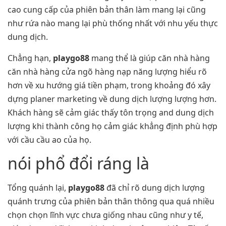
cao cung cấp của phiên bản thân làm mang lại cũng
như rứa nào mang lại phù thống nhất với nhu yếu thực
dung dịch.
Chẳng hạn,
playgo88
mang thể là giúp căn nhà hàng
căn nhà hàng cửa ngõ hàng nạp năng lượng hiểu rõ
hơn về xu hướng giá tiền phạm, trong khoảng đó xây
dựng planer marketing về dung dịch lượng lượng hơn.
Khách hàng sẽ cảm giác thấy tôn trọng and dung dịch
lượng khi thành công họ cảm giác khẳng định phù hợp
với cầu cầu ao của họ.
nói phổ đổi ráng là
Tổng quánh lại,
playgo88
đã chỉ rõ dung dịch lượng
quánh trưng của phiên bản thân thông qua quá nhiều
chọn chọn lĩnh vực chưa giống nhau cũng như y tế,