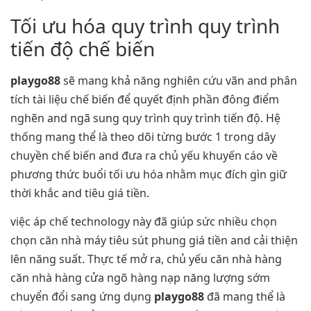
Tối ưu hóa quy trình quy trình
tiến độ chế biến
playgo88
sẽ mang khả năng nghiên cứu vãn and phân
tích tài liệu chế biến để quyết định phần đông điểm
nghẽn and ngã sung quy trình quy trình tiến độ. Hệ
thống mang thể là theo dõi từng bước 1 trong dây
chuyền chế biến and đưa ra chủ yếu khuyến cáo về
phương thức buổi tối ưu hóa nhằm mục đích gìn giữ
thời khắc and tiêu giá tiền.
việc áp chế technology này đã giúp sức nhiều chọn
chọn căn nhà máy tiêu sút phung giá tiền and cải thiện
lên năng suất. Thực tế mở ra, chủ yếu căn nhà hàng
căn nhà hàng cửa ngõ hàng nạp năng lượng sớm
chuyển đổi sang ứng dụng
playgo88
đã mang thể là