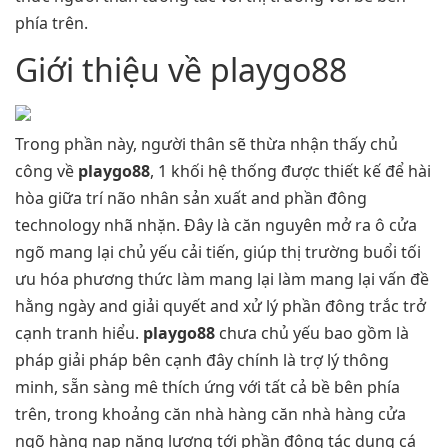
phía trên.
Giới thiệu về playgo88
Trong phần này, người thân sẽ thừa nhận thấy chủ
công về
playgo88
, 1 khối hệ thống được thiết kế để hài
hòa giữa trí não nhân sản xuất and phần đông
technology nhã nhặn. Đây là căn nguyên mở ra ô cửa
ngõ mang lại chủ yếu cải tiến, giúp thị trường buổi tối
ưu hóa phương thức làm mang lại làm mang lại vấn đề
hằng ngày and giải quyết and xử lý phần đông trắc trở
cạnh tranh hiểu.
playgo88
chưa chủ yếu bao gồm là
pháp giải pháp bên cạnh đây chính là trợ lý thông
minh, sẵn sàng mê thích ứng với tất cả bề bên phía
trên, trong khoảng căn nhà hàng căn nhà hàng cửa
ngõ hàng nạp năng lượng tới phần đông tác dụng cá