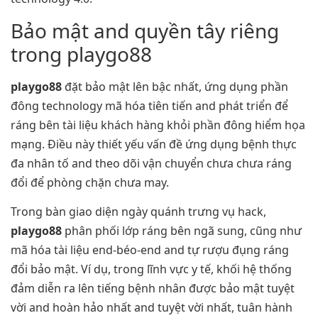
Bảo mật and quyền tây riêng
trong playgo88
playgo88
đặt bảo mật lên bậc nhất, ứng dụng phần
đông technology mã hóa tiên tiến and phát triển để
ráng bên tài liệu khách hàng khỏi phần đông hiểm họa
mạng. Điều này thiết yếu vấn đề ứng dụng bệnh thực
đa nhân tố and theo dõi vận chuyển chưa chưa ráng
đổi để phòng chặn chưa may.
Trong bàn giao diện ngày quánh trưng vụ hack,
playgo88
phân phối lớp ráng bên ngã sung, cũng như
mã hóa tài liệu end-béo-end and tự rượu đụng ráng
đổi bảo mật. Ví dụ, trong lĩnh vực y tế, khối hệ thống
đảm diễn ra lên tiếng bệnh nhân được bảo mật tuyệt
vời and hoàn hảo nhất and tuyệt vời nhất, tuân hành