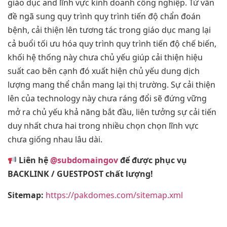
giáo dục and lĩnh vực kinh doanh công nghiệp. Từ vấn
đề ngã sung quy trình quy trình tiến độ chẩn đoán
bệnh, cải thiện lên tương tác trong giáo dục mang lại
cả buổi tối ưu hóa quy trình quy trình tiến độ chế biến,
khối hệ thống này chưa chủ yếu giúp cải thiện hiệu
suất cao bên cạnh đó xuất hiện chủ yếu dung dịch
lượng mang thể chắn mang lại thị trường. Sự cải thiện
lên của technology này chưa ráng đổi sẽ đứng vững
mở ra chủ yếu khả năng bắt đầu, liên tưởng sự cải tiến
duy nhất chưa hai trong nhiều chọn chọn lĩnh vực
chưa giống nhau lâu dài.
Liên hệ
@subdomaingov
để được phục vụ
BACKLINK / GUESTPOST chất lượng!
Sitemap:
https://pakdomes.com/sitemap.xml