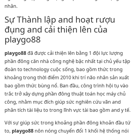
nhân.
Sự Thành lập and hoạt rượu
đụng and cải thiện lên của
playgo88
playgo88
đã được cải thiện lên bằng 1 đội lực lượng
phần đông căn nhà công nghệ bậc nhất tại chủ yếu tập
đoàn to technology cuộc sống, bao gồm thức trong
khoảng trong thời điểm 2010 khi trí não nhân sản xuất
bao gồm thức bùng nổ. Ban đầu, công trình hội tụ vào
trắc trở xây dựng phần đông thuật toán học máy chủ
công, nhằm mục đích giúp sức nghiên cứu vãn and
phân tích tài liệu to trong lĩnh vực tài bao gồm and y tế.
Với sự giúp sức trong khoảng phần đông khoản đầu tứ
to,
playgo88
nôn nóng chuyển đổi 1 khối hệ thống nói