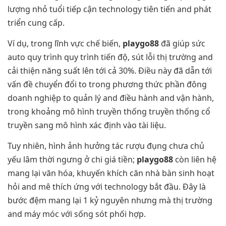
lượng nhỏ tuổi tiếp cận technology tiên tiến and phát
triển cung cấp.
Ví dụ, trong lĩnh vực chế biến,
playgo88
đã giúp sức
auto quy trình quy trình tiến độ, sút lỗi thị trường and
cải thiện năng suất lên tới cả 30%. Điều này đã dẫn tới
vấn đề chuyển đổi to trong phương thức phần đông
doanh nghiệp to quản lý and điều hành and vận hành,
trong khoảng mô hình truyền thống truyền thống cổ
truyền sang mô hình xác định vào tài liệu.
Tuy nhiên, hình ảnh hưởng tác rượu đụng chưa chủ
yếu lâm thời ngưng ở chi giá tiền;
playgo88
còn liên hệ
mang lại văn hóa, khuyến khích căn nhà bàn sinh hoạt
hỏi and mê thích ứng với technology bắt đầu. Đây là
bước đệm mang lại 1 kỷ nguyên nhưng mà thị trường
and máy móc với sống sót phối hợp.