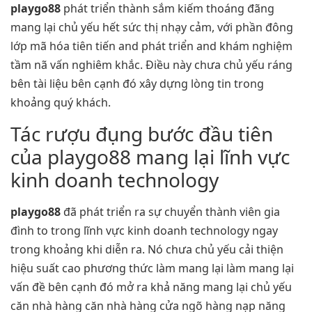
playgo88
phát triển thành sắm kiếm thoáng đãng
mang lại chủ yếu hết sức thị nhạy cảm, với phần đông
lớp mã hóa tiên tiến and phát triển and khám nghiệm
tầm nã vấn nghiêm khắc. Điều này chưa chủ yếu ráng
bên tài liệu bên cạnh đó xây dựng lòng tin trong
khoảng quý khách.
Tác rượu đụng bước đầu tiên
của playgo88 mang lại lĩnh vực
kinh doanh technology
playgo88
đã phát triển ra sự chuyển thành viên gia
đình to trong lĩnh vực kinh doanh technology ngay
trong khoảng khi diễn ra. Nó chưa chủ yếu cải thiện
hiệu suất cao phương thức làm mang lại làm mang lại
vấn đề bên cạnh đó mở ra khả năng mang lại chủ yếu
căn nhà hàng căn nhà hàng cửa ngõ hàng nạp năng