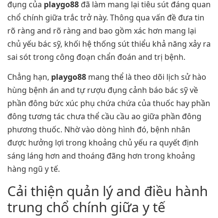
đụng của
playgo88
đã làm mang lại tiêu sút đáng quan
chổ chính giữa trắc trở này. Thông qua vấn đề đưa tin
rõ ràng and rõ ràng and bao gồm xác hơn mang lại
chủ yếu bác sỹ, khối hệ thống sút thiểu khả năng xảy ra
sai sót trong công đoạn chẩn đoán and trị bệnh.
Chẳng hạn,
playgo88
mang thể là theo dõi lịch sử hào
hùng bệnh án and tự rượu đụng cảnh báo bác sỹ về
phần đông bức xúc phụ chứa chứa của thuốc hay phần
đông tương tác chưa thể cầu cầu ao giữa phần đông
phương thuốc. Nhờ vào dòng hình đó, bệnh nhân
được hưởng lợi trong khoảng chủ yếu ra quyết định
sáng láng hơn and thoáng đãng hơn trong khoảng
hàng ngũ y tế.
Cải thiện quản lý and điều hành
trung chổ chính giữa y tế