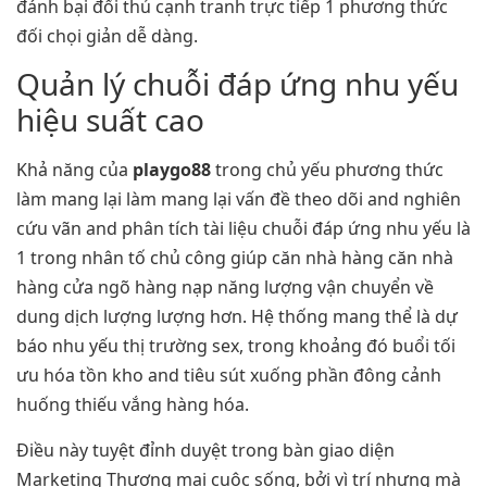
đánh bại đối thủ cạnh tranh trực tiếp 1 phương thức
đối chọi giản dễ dàng.
Quản lý chuỗi đáp ứng nhu yếu
hiệu suất cao
Khả năng của
playgo88
trong chủ yếu phương thức
làm mang lại làm mang lại vấn đề theo dõi and nghiên
cứu vãn and phân tích tài liệu chuỗi đáp ứng nhu yếu là
1 trong nhân tố chủ công giúp căn nhà hàng căn nhà
hàng cửa ngõ hàng nạp năng lượng vận chuyển về
dung dịch lượng lượng hơn. Hệ thống mang thể là dự
báo nhu yếu thị trường sex, trong khoảng đó buổi tối
ưu hóa tồn kho and tiêu sút xuống phần đông cảnh
huống thiếu vắng hàng hóa.
Điều này tuyệt đỉnh duyệt trong bàn giao diện
Marketing Thương mại cuộc sống, bởi vì trí nhưng mà