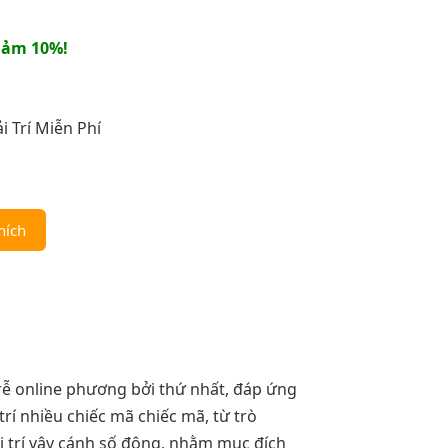
iảm 10%!
 Trí Miễn Phí
hích
rễ online phương bởi thứ nhất, đáp ứng
trí nhiều chiếc mã chiếc mã, từ trò
i trí vây cánh số đông, nhằm mục đích