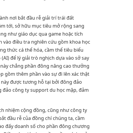
nh nơi bắt đầu rễ giải trí trái đất
m tới, sở hữu mục tiêu mở rộng sang
ũng như giáo dục qua game hoặc tích
bản vào điều tra nghiên cứu gồm khoa học
ng thức cá thể hóa, cầm thể tiêu biểu
 (AI) để lý giải trò nghịch dựa vào sở say
ều này chẳng phần đông nâng cao thưởng
óp gồm thêm phần vào sự đi lên xác thật
này được tương hỗ tại bởi đông đảo
ng đảo công ty support du học mập, đảm
rách nhiệm cộng đồng, cũng như công ty
bắt đầu rễ của đồng chí chúng ta, cầm
nào đấy doanh số cho phần đông chương