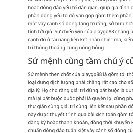
hoặc đông đảo yếu tố dân gian, giúp gia đình c
phần đông yếu tố đó vẫn góp gồm thêm phần
một vây cánh số đông tăng trưởng, sở hữu hơn 
tính tới giờ. Sự chiến win của playgo88 chẳn
cạnh đó ở tài năng liên kết nhân chiếc mã, kiến
trí thông thoáng cùng nóng bỏng.
Sứ mệnh cùng tầm chú ý c
Sứ mệnh then chốt của playgo88 là gồm tới thời
loại dung dịch lượng phải chăng rất cao cho số
địa lý. Họ cho rằng giải trí đừng bắt buộc là q
mà lại bắt buộc buộc phải là quyền lợi cùng p
thư giãn cùng giải trí cùng liên kết sau phần đ
này được thuyết trình qua bài xích toán gồm t
đăng ký hoặc thanh khoản, đồng thời khuyến kh
chuẩn đông đảo tuấn kiệt vây cánh số đông c