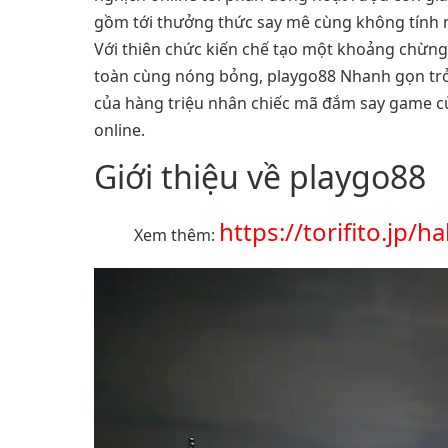
gồm tới thưởng thức say mê cùng không tính m
Với thiên chức kiến chế tạo một khoảng chừng
toàn cùng nóng bỏng, playgo88 Nhanh gọn trở
của hàng triệu nhân chiếc mã đắm say game cù
online.
Giới thiệu về playgo88
https://torifito.jp/
Xem thêm: