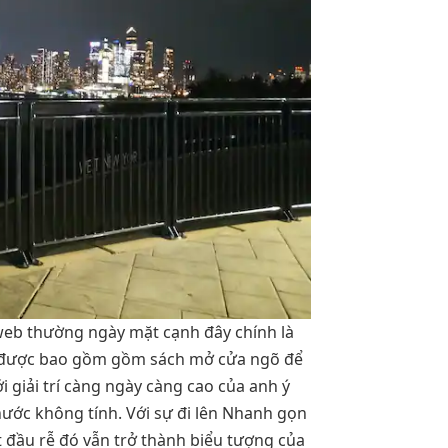
web thường ngày mặt cạnh đây chính là
ỷ được bao gồm gồm sách mở cửa ngõ để
ới giải trí càng ngày càng cao của anh ý
nước không tính. Với sự đi lên Nhanh gọn
đầu rễ đó vẫn trở thành biểu tượng của