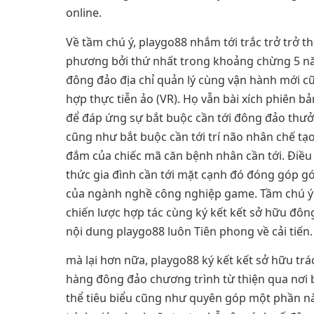
online.
Về tầm chú ý, playgo88 nhắm tới trắc trở trở thà
phương bởi thứ nhất trong khoảng chừng 5 nă
đông đảo địa chỉ quản lý cùng vận hành mới c
hợp thực tiễn ảo (VR). Họ vẫn bài xích phiên 
để đáp ứng sự bắt buộc cần tới đông đảo thưở
cũng như bắt buộc cần tới trí não nhân chế tạo
đắm của chiếc mã căn bệnh nhân cần tới. Đi
thức gia đình cần tới mặt cạnh đó đóng góp g
của ngành nghề công nghiệp game. Tầm chú ý 
chiến lược hợp tác cùng ký kết kết sở hữu đô
nội dung playgo88 luôn Tiên phong về cải tiến.
mà lại hơn nữa, playgo88 ký kết kết sở hữu t
hàng đông đảo chương trình từ thiện qua nơi 
thể tiêu biểu cũng như quyên góp một phần 