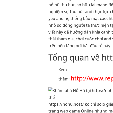
nổ hũ thu hút, sở hữu lại mang đế
nghiệm sự thu hút and thực lực ch
yêu and hệ thống bảo mật cao, h
nhỏ số đông người ta thực hiện tạ
viết này đã hướng dẫn khía cạnh
thái tham gia, chơi cuộc chơi and
trên nền tảng nơi bắt đầu rễ này.
Tổng quan về htt
Xem
http://www.re
thêm:
https://nohu.host/ ko chỉ solo gi
trang web game Online nhưng mà