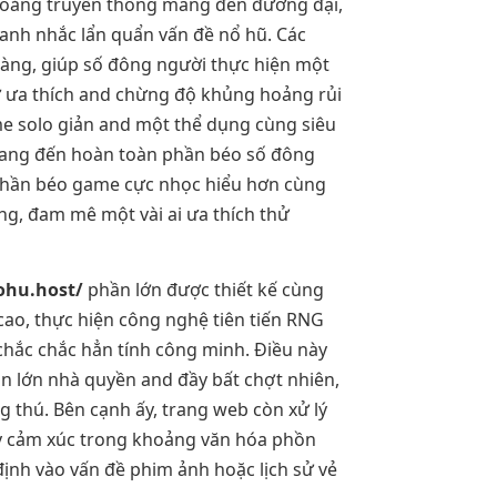
hoảng truyền thống mang đến đương đại,
anh nhắc lẩn quẩn vấn đề nổ hũ. Các
àng, giúp số đông người thực hiện một
ở ưa thích and chừng độ khủng hoảng rủi
e solo giản and một thể dụng cùng siêu
mang đến hoàn toàn phần béo số đông
phần béo game cực nhọc hiểu hơn cùng
ng, đam mê một vài ai ưa thích thử
ohu.host/
phần lớn được thiết kế cùng
ao, thực hiện công nghệ tiên tiến RNG
ắc chắc hẳn tính công minh. Điều này
ần lớn nhà quyền and đầy bất chợt nhiên,
thú. Bên cạnh ấy, trang web còn xử lý
y cảm xúc trong khoảng văn hóa phồn
ịnh vào vấn đề phim ảnh hoặc lịch sử vẻ