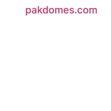
pakdomes.com