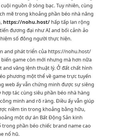
cuội nguồn ở sòng bạc. Tuy nhiên, cùng
oạch mẽ trong khoảng phần béo nhà nâng
n,
https://nohu.host/
hấp tấp lan rộng
tiến đương đại như AI and bối cảnh ảo
nghiệm số đông người thực hiện.
ến and phát triển của https://nohu.host/
phổ biến game còn mới nhưng mà hơn nữa
t and vâng lệnh thuật lý. Ở đất chất hình
béo phương một thể về game trực tuyến
ng web ấy vẫn chứng minh được sự siêng
y hợp tác cùng siêu phần béo nhà hàng
 công minh and rõ ràng. Điều ấy vẫn giúp
ợc niềm tin trong khoảng bằng hữu,
khoảng một dự án Bất Động Sản kinh
 trong phần béo chiếc brand name cao
e nổ hũ.