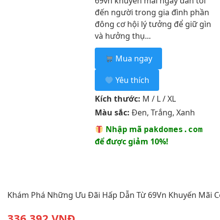
69vn khuyến mãi ngay dẫn tới
đến người trong gia đình phần
đông cơ hội lý tưởng để giữ gìn
và hưởng thụ...
Mua ngay
Yêu thích
Kích thước:
M / L / XL
Màu sắc:
Đen, Trắng, Xanh
Nhập mã
pakdomes.com
để được giảm 10%!
Khám Phá Những Ưu Đãi Hấp Dẫn Từ 69Vn Khuyến Mãi C
336,392 VNĐ