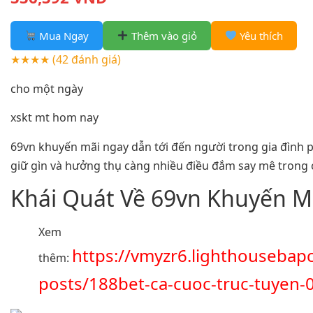
Mua Ngay
Thêm vào giỏ
Yêu thích
★★★★
(42 đánh giá)
cho một ngày
xskt mt hom nay
69vn khuyến mãi ngay dẫn tới đến người trong gia đình 
giữ gìn và hưởng thụ càng nhiều điều đắm say mê trong
Khái Quát Về 69vn Khuyến M
Xem
https://vmyzr6.lighthouseba
thêm:
posts/188bet-ca-cuoc-truc-tuyen-