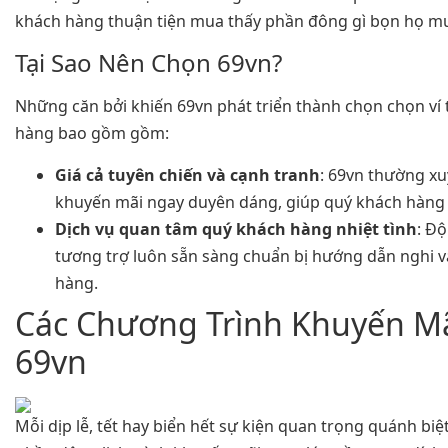
khách hàng thuận tiện mua thấy phần đông gì bọn họ m
Tại Sao Nên Chọn 69vn?
Những căn bởi khiến 69vn phát triển thành chọn chọn ví 
hàng bao gồm gồm:
Giá cả tuyên chiến và cạnh tranh
: 69vn thường xu
khuyến mãi ngay duyên dáng, giúp quý khách hàng g
Dịch vụ quan tâm quý khách hàng nhiệt tình
: Đ
tương trợ luôn sẵn sàng chuẩn bị hướng dẫn nghi v
hàng.
Các Chương Trình Khuyến Mãi
69vn
Mỗi dịp lễ, tết hay biển hết sự kiện quan trọng quánh biệt