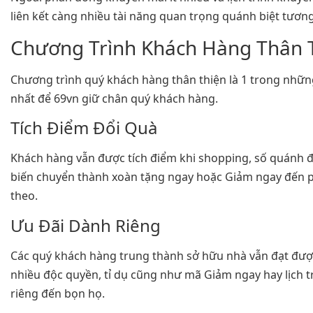
liên kết càng nhiều tài năng quan trọng quánh biệt tươn
Chương Trình Khách Hàng Thân 
Chương trình quý khách hàng thân thiện là 1 trong nhữn
nhất để 69vn giữ chân quý khách hàng.
Tích Điểm Đổi Quà
Khách hàng vẫn được tích điểm khi shopping, số quánh đ
biến chuyển thành xoàn tặng ngay hoặc Giảm ngay đến p
theo.
Ưu Đãi Dành Riêng
Các quý khách hàng trung thành sở hữu nhà vẫn đạt được
nhiều độc quyền, tỉ dụ cũng như mã Giảm ngay hay lịch tr
riêng đến bọn họ.