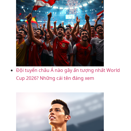
Đội tuyển châu Á nào gây ấn tượng nhất World
Cup 2026? Những cái tên đáng xem