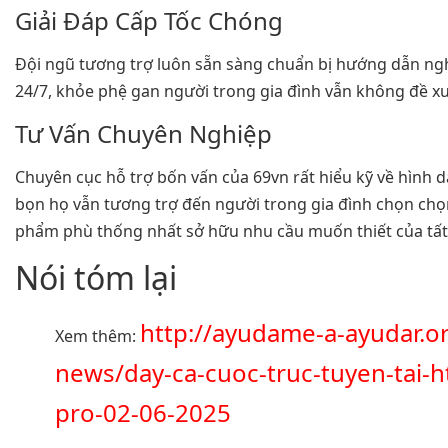
Giải Đáp Cấp Tốc Chóng
Đội ngũ tương trợ luôn sẵn sàng chuẩn bị hướng dẫn ng
24/7, khỏe phệ gan người trong gia đình vẫn không đề xu
Tư Vấn Chuyên Nghiệp
Chuyên cục hỗ trợ bốn vấn của 69vn rất hiểu kỹ về hình
bọn họ vẫn tương trợ đến người trong gia đình chọn ch
phẩm phù thống nhất sở hữu nhu cầu muốn thiết của tất 
Nói tóm lại
http://ayudame-a-ayudar.o
Xem thêm:
news/day-ca-cuoc-truc-tuyen-tai-h
pro-02-06-2025