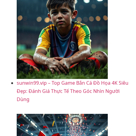
sunwin99.vip – Top Game Bắn Cá Đồ Họa 4K Siêu
Đẹp: Đánh Giá Thực Tế Theo Góc Nhìn Người
Dùng