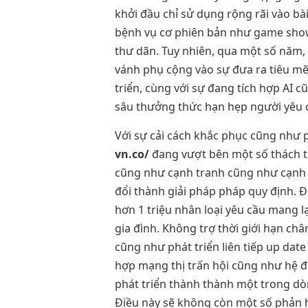
khởi đầu chỉ sử dụng rộng rãi vào b
bệnh vụ cơ phiên bản như game show 
thư dãn. Tuy nhiên, qua một số năm
vánh phụ cộng vào sự đưa ra tiêu mẽ
triển, cùng với sự đang tích hợp AI c
sâu thưởng thức hạn hẹp người yêu c
Với sự cải cách khắc phục cũng như p
vn.co/
đang vượt bên một số thách t
cũng như cạnh tranh cũng như cạnh 
đổi thành giải pháp pháp quy định. 
hơn 1 triệu nhân loại yêu cầu mang 
gia đình. Không trợ thời giới hạn ch
cũng như phát triển liên tiếp up date
hợp mạng thị trấn hội cũng như hệ 
phát triển thành thành một trong d
Điều này sẽ không còn một số phản 