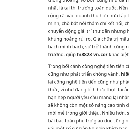
nhất là tại thị trường toàn quốc. Nề
rộng rãi vào doanh thu hơn nữa tập t
minh, chỗ bất nói thậm chí kết nối, 
chuyển động giải trí thư dãn nhưng
khủng hoảng rủi ro. Giá chữa trị mấ
bạch minh bạch, sự trở thành cũng 
trường, giúp
hi8823-vn.co/
khác biệt
Trong bối cảnh công nghệ tiên tiến c
cũng như phát triển chóng vánh,
hi8
lại công nghệ tiên tiến cũng như ph
thức, ví như đang tích hợp thực tại 
hạn hẹp người yêu cầu mang lại nhận 
sẽ không còn một số nâng cao tính đ
mới mẻ trong giới thiệu. Nhiều hơn
bài bác toán phụ trợ giáo dục cũng n
với một số sự kiện khuyến khích hạn