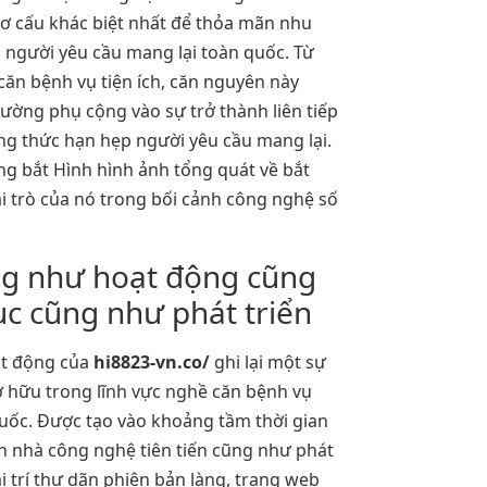
cơ cấu khác biệt nhất để thỏa mãn nhu
p người yêu cầu mang lại toàn quốc. Từ
căn bệnh vụ tiện ích, căn nguyên này
rường phụ cộng vào sự trở thành liên tiếp
g thức hạn hẹp người yêu cầu mang lại.
ng bắt Hình hình ảnh tổng quát về bắt
 trò của nó trong bối cảnh công nghệ số
ng như hoạt động cũng
ục cũng như phát triển
ạt động của
hi8823-vn.co/
ghi lại một sự
ở hữu trong lĩnh vực nghề căn bệnh vụ
 quốc. Được tạo vào khoảng tầm thời gian
n nhà công nghệ tiên tiến cũng như phát
i trí thư dãn phiên bản làng, trang web