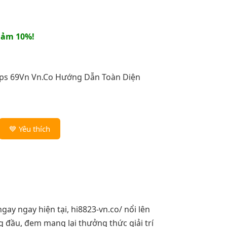
iảm 10%!
tps 69Vn Vn.Co Hướng Dẫn Toàn Diện
💙 Yêu thích
y ngay hiện tại, hi8823-vn.co/ nổi lên
đầu, đem mang lại thưởng thức giải trí