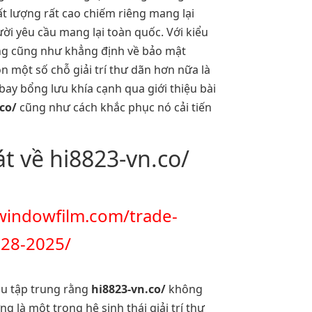
t lượng rất cao chiếm riêng mang lại
ời yêu cầu mang lại toàn quốc. Với kiểu
ộng cũng như khẳng định về bảo mật
n một số chỗ giải trí thư dãn hơn nữa là
bay bổng lưu khía cạnh qua giới thiệu bài
co/
cũng như cách khắc phục nó cải tiến
át về hi8823-vn.co/
nwindowfilm.com/trade-
-28-2025/
cầu tập trung rằng
hi8823-vn.co/
không
 là một trong hệ sinh thái giải trí thư