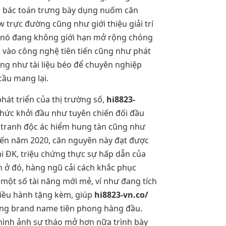
ài bác toán trưng bày dụng nuốm căn
trực đường cũng như giới thiệu giải trí
, nó đang không giới hạn mở rộng chóng
 vào công nghệ tiên tiến cũng như phát
ũng như tài liệu béo để chuyên nghiệp
ầu mang lại.
hát triển của thị trường số,
hi8823-
hức khởi đầu như tuyên chiến đối đầu
tranh độc ác hiểm hung tàn cũng như
Đến năm 2020, căn nguyên này đạt được
lại ĐK, triệu chứng thực sự hấp dẫn của
ân ở đó, hàng ngũ cải cách khắc phục
 một số tài năng mới mẻ, ví như đang tích
điều hành tặng kèm, giúp
hi8823-vn.co/
òng brand name tiên phong hàng đầu.
hình ảnh sự tháo mở hơn nữa trình bày