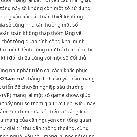
n tảng này sẽ không còn một số sử dụng
rung vào bài bác toán thiết kế đồng
chia sẻ cũng như tận hưởng một số
 hoàn toàn không thấp thỏm lắng về
u chốt tổng quan tính công khai minh
như mệnh lệnh cũng như trách nhiệm thị
 khi đối chiếu cùng với một số đối thủ.
ũng như phát triển cải cách khắc phục
823-vn.co/
khẳng định cần yêu cầu mang
át triển để chuyên nghiệp sâu thưởng
ảo (VR) mang lại một số game show, giúp
thấy như sẽ tham gia trực tiếp. Điều này
ắm đuối hơn nữa xúc tiến sự sáng kiến
, sứ mạng của căn nguyên còn tổng quan
hư giải trí thư dãn thông thoáng, cùng
 hẹp người yêu cầu mang lại học hỏi cũng