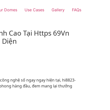
ur Domes
Use Cases
Gallery
FAQs
h Cao Tại Https 69Vn
 Diện
ông nghệ số ngay ngay hiện tại, hi8823-
n phong hàng đầu, đem mang lại thưởng