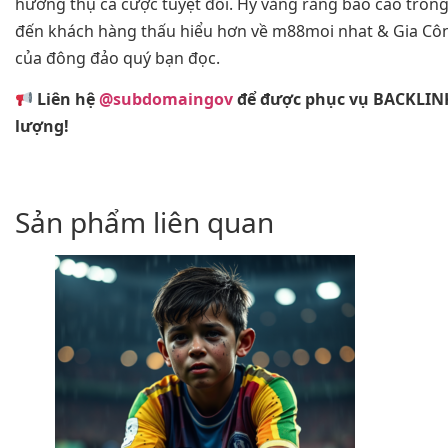
hưởng thụ cá cược tuyệt đối. Hy vẳng rằng báo cáo trong 
đến khách hàng thấu hiểu hơn về m88moi nhat & Gia Cô
của đông đảo quý bạn đọc.
Liên hệ
@subdomaingov
để được phục vụ BACKLIN
lượng!
Sản phẩm liên quan