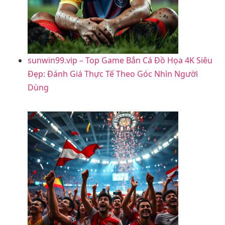
sunwin99.vip – Top Game Bắn Cá Đồ Họa 4K Siêu
Đẹp: Đánh Giá Thực Tế Theo Góc Nhìn Người
Dùng