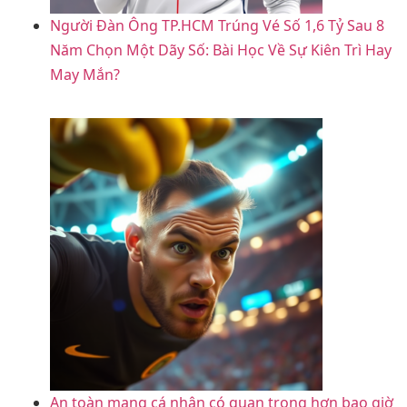
Người Đàn Ông TP.HCM Trúng Vé Số 1,6 Tỷ Sau 8
Năm Chọn Một Dãy Số: Bài Học Về Sự Kiên Trì Hay
May Mắn?
An toàn mạng cá nhân có quan trọng hơn bao giờ