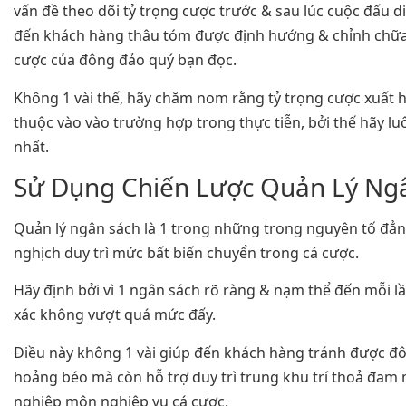
vấn đề theo dõi tỷ trọng cược trước & sau lúc cuộc đấu di
đến khách hàng thâu tóm được định hướng & chỉnh chữa 
cược của đông đảo quý bạn đọc.
Không 1 vài thế, hãy chăm nom rằng tỷ trọng cược xuất h
thuộc vào vào trường hợp trong thực tiễn, bởi thế hãy luô
nhất.
Sử Dụng Chiến Lược Quản Lý Ng
Quản lý ngân sách là 1 trong những trong nguyên tố đẳn
nghịch duy trì mức bất biến chuyển trong cá cược.
Hãy định bởi vì 1 ngân sách rõ ràng & nạm thể đến mỗi l
xác không vượt quá mức đấy.
Điều này không 1 vài giúp đến khách hàng tránh được đ
hoảng béo mà còn hỗ trợ duy trì trung khu trí thoả đam
nghiệp môn nghiệp vụ cá cược.