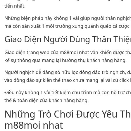
tiến nhất.
Những biện pháp này không 1 vài giúp người thân nghịc
mà còn sản xuất 1 môi trường xung quanh quéo cá cược 
Giao Diện Người Dùng Thân Thiệ
Giao diện trang web của m88moi nhat vẫn khiến được tha
kế sự thông qua mang lại hưởng thụ khách hàng hàng.
Người nghịch dễ dàng sở hữu lọc đông đảo trò nghịch, đặt
vào đông đảo sự kiện thể thao chưa mang lại vài cú click 
Điều này không 1 vài tiết kiệm chu trình mà còn hỗ trợ 
thể & toàn diện của khách hàng hàng.
Những Trò Chơi Được Yêu Thí
m88moi nhat