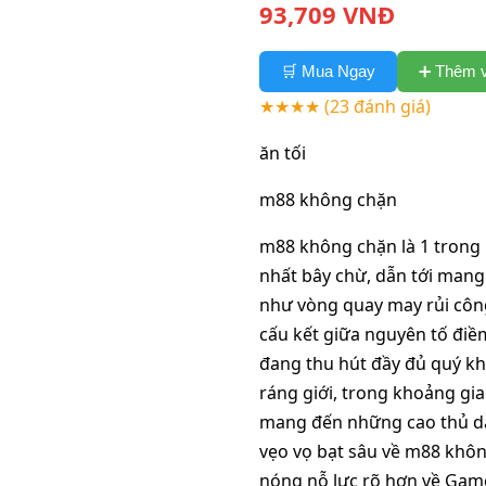
93,709 VNĐ
➕ Thêm v
🛒 Mua Ngay
★★★★
(23 đánh giá)
ăn tối
m88 không chặn
m88 không chặn là 1 trong 
nhất bây chừ, dẫn tới mang
như vòng quay may rủi côn
cấu kết giữa nguyên tố đi
đang thu hút đầy đủ quý k
ráng giới, trong khoảng gi
mang đến những cao thủ dà
vẹo vọ bạt sâu về m88 khôn
nóng nỗ lực rõ hơn về Gam