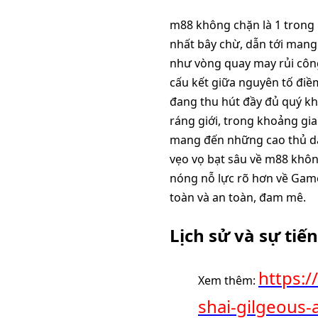
m88 không chặn là 1 trong 
nhất bây chừ, dẫn tới mang
như vòng quay may rủi côn
cấu kết giữa nguyên tố đi
đang thu hút đầy đủ quý k
ráng giới, trong khoảng gi
mang đến những cao thủ dà
vẹo vọ bạt sâu về m88 khôn
nóng nỗ lực rõ hơn về Gam
toàn và an toàn, đam mê.
Lịch sử và sự ti
https:/
Xem thêm:
shai-gilgeous-