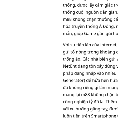
thống, được lấy cảm giác t
thống cuội nguồn dân gian.
m88 không chặn thường cấu 
hóa truyền thống Á Đông, 
mắn, giúp Game gần gũi hơ
Với sự tiến lên của intern
gửi tổ nóng trong khoảng 
trống ảo. Các nhà biến gửi
NetEnt đang tôn xây dừng
pháp đang nhập vào nhiề
Generator) để hứa hẹn hứa 
đã không riêng gì làm mang
mang lại m88 không chặn b
công nghiệp tỷ đô la. Thê
với xu hướng gắng tay, đượ
luôn tiện trên Smartphone 