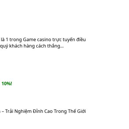
à 1 trong Game casino trực tuyến điều
 quý khách hàng cách thắng...
 10%!
 Trải Nghiệm Đỉnh Cao Trong Thế Giới