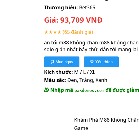
Thương hiệu:
Bet365
Giá:
93,709
VNĐ
★★★★
(65 đánh giá)
ăn tối m88 không chặn m88 không chặn l
solo giản nhất bây chừ, dẫn tới mang lại
🛒 Mua ngay
💙 Yêu thích
Kích thước:
M / L / XL
Màu sắc:
Đen, Trắng, Xanh
🎁 Nhập mã
để được giảm
pakdomes.com
Khám Phá M88 Không Chặn –
Game