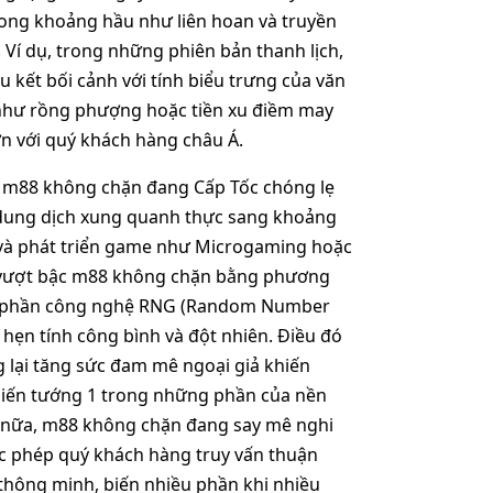
rong khoảng hầu như liên hoan và truyền
 Ví dụ, trong những phiên bản thanh lịch,
kết bối cảnh với tính biểu trưng của văn
như rồng phượng hoặc tiền xu điềm may
n với quý khách hàng châu Á.
et, m88 không chặn đang Cấp Tốc chóng lẹ
dung dịch xung quanh thực sang khoảng
 và phát triển game như Microgaming hoặc
 vượt bậc m88 không chặn bằng phương
u phần công nghệ RNG (Random Number
hẹn tính công bình và đột nhiên. Điều đó
 lại tăng sức đam mê ngoại giả khiến
iến tướng 1 trong những phần của nền
m nữa, m88 không chặn đang say mê nghi
c phép quý khách hàng truy vấn thuận
thông minh, biến nhiều phần khi nhiều