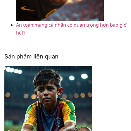
An toàn mạng cá nhân có quan trọng hơn bao giờ
hết?
Sản phẩm liên quan