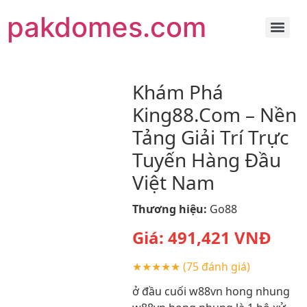
pakdomes.com
Khám Phá
King88.Com – Nền
Tảng Giải Trí Trực
Tuyến Hàng Đầu
Việt Nam
Thương hiệu:
Go88
Giá:
491,421
VNĐ
★★★★★
(75 đánh giá)
ở đầu cuối w88vn hong nhung