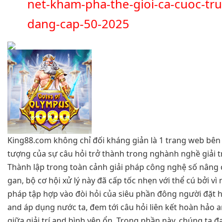
net-kham-pha-the-gioi-ca-cuoc-tru
dang-cap-50-2025
King88.com không chỉ đối kháng giản là 1 trang web bên 
tượng của sự câu hỏi trở thành trong nghành nghề giải t
Thành lập trong toàn cảnh giải pháp công nghệ số nâng
gan, bộ cơ hội xử lý này đã cấp tốc nhẹn với thể cú bởi vì
pháp tập hợp vào đòi hỏi của siêu phần đông người đặt 
and áp dụng nước ta, đem tới câu hỏi liên kết hoàn hảo a
giữa giải trí and bình yên ổn. Trong phần này, chúng ta 