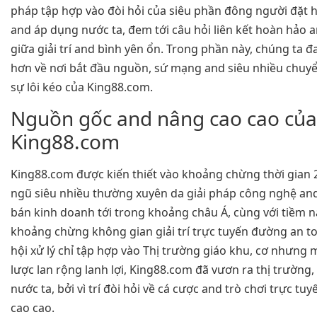
pháp tập hợp vào đòi hỏi của siêu phần đông người đặt 
and áp dụng nước ta, đem tới câu hỏi liên kết hoàn hảo a
giữa giải trí and bình yên ổn. Trong phần này, chúng ta 
hơn về nơi bắt đầu nguồn, sứ mạng and siêu nhiều chuyển
sự lôi kéo của King88.com.
Nguồn gốc and nâng cao cao của
King88.com
King88.com được kiến thiết vào khoảng chừng thời gian 2
ngũ siêu nhiều thường xuyên da giải pháp công nghệ an
bán kinh doanh tới trong khoảng châu Á, cùng với tiềm n
khoảng chừng không gian giải trí trực tuyến đường an to
hội xử lý chỉ tập hợp vào Thị trường giáo khu, cơ nhưng
lược lan rộng lanh lợi, King88.com đã vươn ra thị trường,
nước ta, bởi vì trí đòi hỏi về cá cược and trò chơi trực 
cao cao.