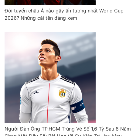
Đội tuyển châu Á nào gây ấn tượng nhất World Cup
2026? Những cái tên đáng xem
Người Đàn Ông TP.HCM Trúng Vé Số 1,6 Tỷ Sau 8 Năm
Chọn Một Dãy Số: Bài Học Về Sự Kiên Trì Hay May