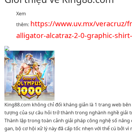
Xem
https://www.uv.mx/veracruz/f
thêm:
alligator-alcatraz-2-0-graphic-shir
King88.com không chỉ đối kháng giản là 1 trang web bên 
tượng của sự câu hỏi trở thành trong nghành nghề giải t
Thành lập trong toàn cảnh giải pháp công nghệ số nâng
gan, bộ cơ hội xử lý này đã cấp tốc nhẹn với thể cú bởi vì