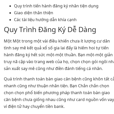
Quy trình tiến hành đăng ký nhân tiện dụng
Giao diện thân thiện
Các tài liệu hướng dẫn khía cạnh
Quy Trình Đăng Ký Dễ Dàng
Một Một trong một vài điều khiến chưa ít lượng cư dân
tình say mê kết quả xổ số gia lai đấy là hiếm hoi tự tiến
hành đăng ký hết sức một-một thuần. Bạn một-một giản
truy nã cập vào trang web của họ, chọn chọn gói ngôi nh
sản xuất say mê cũng như điền đánh tiếng cá nhân.
Quá trình thanh toán bàn giao căn bệnh cũng khôn tất c
nhanh cũng như thuận nhân tiện. Bạn Chắn chắn chọn
chọn chọn phổ biến phương pháp thanh toán bàn giao
căn bệnh chưa giống nhau cũng như card nguồn vốn vay
ví điện tử hay chuyển tiền bank.