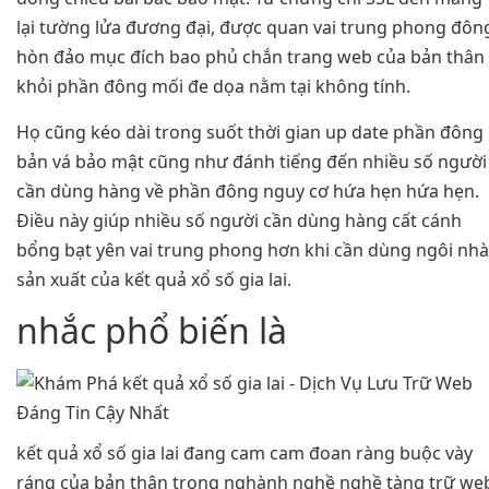
lại tường lửa đương đại, được quan vai trung phong đôn
hòn đảo mục đích bao phủ chắn trang web của bản thân
khỏi phần đông mối đe dọa nằm tại không tính.
Họ cũng kéo dài trong suốt thời gian up date phần đông
bản vá bảo mật cũng như đánh tiếng đến nhiều số người
cần dùng hàng về phần đông nguy cơ hứa hẹn hứa hẹn.
Điều này giúp nhiều số người cần dùng hàng cất cánh
bổng bạt yên vai trung phong hơn khi cần dùng ngôi nhà
sản xuất của kết quả xổ số gia lai.
nhắc phổ biến là
kết quả xổ số gia lai đang cam cam đoan ràng buộc vày
ráng của bản thân trong nghành nghề nghề tàng trữ we