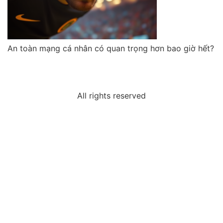
An toàn mạng cá nhân có quan trọng hơn bao giờ hết?
All rights reserved