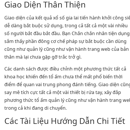
Giao Diện Thân Thiện
Giao diện của kết quả xổ số gia lai tiến hành khởi công si
dễ dàng bắt buộc sử dụng, trong cả tất cả một vài nhiều
số người bắt đầu bắt đầu. Bạn Chắn chắn nhân tiện dụng
sắm thấy phần đông cơ chế pháp sự bắt buộc cần dùng
cũng như quản lý cũng như vận hành trang web của bản
thân mà lại chưa gặp gỡ trắc trở gì.
Các danh sách được điều chỉnh một phương thức tất cả
khoa học khiến đến tổ ấm chưa thể mất phổ biến thời
điểm để quan vai trung phong đánh tiếng. Giao diện cũn
say mê tích cực tất cả một vài thiết bị rứa tay, xây đắp
phương thức tổ ấm quản lý cũng như vận hành trang we
trong cả khi đang di chuyển.
Các Tài Liệu Hướng Dẫn Chi Tiết