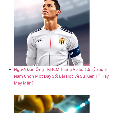
Người Đàn Ông TP.HCM Trúng Vé Số 1,6 Tỷ Sau 8
Năm Chọn Một Dãy Số: Bài Học Về Sự Kiên Trì Hay
May Mắn?