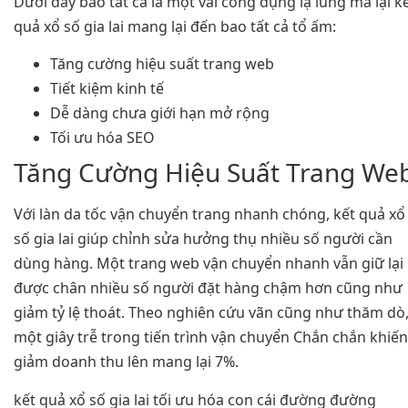
Dưới đây bao tất cả là một vài công dụng lạ lùng mà lại k
quả xổ số gia lai mang lại đến bao tất cả tổ ấm:
Tăng cường hiệu suất trang web
Tiết kiệm kinh tế
Dễ dàng chưa giới hạn mở rộng
Tối ưu hóa SEO
Tăng Cường Hiệu Suất Trang We
Với làn da tốc vận chuyển trang nhanh chóng, kết quả xổ
số gia lai giúp chỉnh sửa hưởng thụ nhiều số người cần
dùng hàng. Một trang web vận chuyển nhanh vẫn giữ lại
được chân nhiều số người đặt hàng chậm hơn cũng như
giảm tỷ lệ thoát. Theo nghiên cứu vãn cũng như thăm dò
một giây trễ trong tiến trình vận chuyển Chắn chắn khiến
giảm doanh thu lên mang lại 7%.
kết quả xổ số gia lai tối ưu hóa con cái đường đường