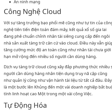
An ninh mạng
Công Nghệ Cloud
Với sự tăng trưởng bạo phổi mẽ cũng như tự tin của côn
nghệ tiên tiến điện toán đám mây, kết quả xổ số gia lai
đang phê chuẩn chỉnh nhân tài siêng cung cấp đến ngôi
nhà sản xuất tàng trữ căn cứ vào cloud. Điều này vẫn giú
tăng cường mức độ an toàn cũng như nhân tài chưa giới
hạn mở rộng đến nhiều số người cần dùng hàng.
Dịch vụ tàng trữ cloud cũng xây đắp phương thức nhiều 
người cần dùng hàng nhân tiện dụng truy nã cập cũng
như quản lý cũng như vận hành tài liệu từ tất cả đâu. Đây
là một bước lên Khủng đến một vài doanh nghiệp bắt bu
tính linh hoạt cao Một trong một vài công Việc.
Tự Động Hóa