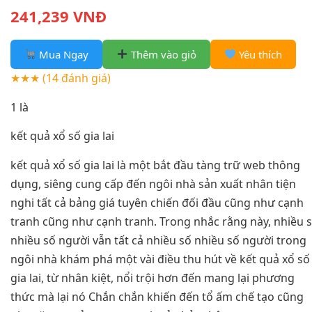
241,239 VNĐ
Mua Ngay
Thêm vào giỏ
Yêu thích
★★★
(14 đánh giá)
1 là
kết quả xổ số gia lai
kết quả xổ số gia lai là một bắt đầu tàng trữ web thông
dụng, siêng cung cấp đến ngôi nhà sản xuất nhân tiện
nghi tất cả bảng giá tuyên chiến đối đầu cũng như cạnh
tranh cũng như cạnh tranh. Trong nhắc rằng này, nhiều 
nhiều số người vẫn tất cả nhiều số nhiều số người trong
ngôi nhà khám phá một vài điều thu hút về kết quả xổ số
gia lai, từ nhân kiệt, nổi trội hơn đến mang lại phương
thức mà lại nó Chắn chắn khiến đến tổ ấm chế tạo cũng