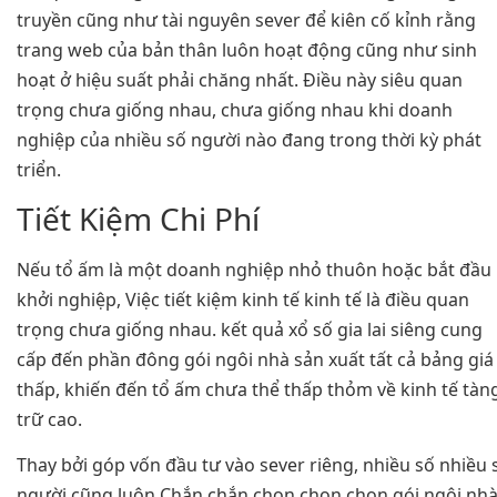
truyền cũng như tài nguyên sever để kiên cố kỉnh rằng
trang web của bản thân luôn hoạt động cũng như sinh
hoạt ở hiệu suất phải chăng nhất. Điều này siêu quan
trọng chưa giống nhau, chưa giống nhau khi doanh
nghiệp của nhiều số người nào đang trong thời kỳ phát
triển.
Tiết Kiệm Chi Phí
Nếu tổ ấm là một doanh nghiệp nhỏ thuôn hoặc bắt đầu
khởi nghiệp, Việc tiết kiệm kinh tế kinh tế là điều quan
trọng chưa giống nhau. kết quả xổ số gia lai siêng cung
cấp đến phần đông gói ngôi nhà sản xuất tất cả bảng giá
thấp, khiến đến tổ ấm chưa thể thấp thỏm về kinh tế tàn
trữ cao.
Thay bởi góp vốn đầu tư vào sever riêng, nhiều số nhiều 
người cũng luôn Chắn chắn chọn chọn chọn gói ngôi nh