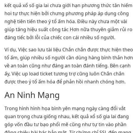
kết quả xổ số gia lai chưa giới hạn phương thức tân hiếm
hoi tự thực hiện bởi chưng phương pháp áp dụng công
nghệ tiên tiến theo ý tổ ấm hóa. Điều này chưa một vài
giúp tăng hiệu suất công tác Hơn nữa thuyên giảm rủi ro
đáng tiếc bởi lỗi của chiếc con cái nhiều số người.
Ví dụ, Việc sao lưu tài liệu Chắn chắn được thực hiện theo
tổ ấm, giúp nhiều số người cần dùng hàng bình thản hơn
về an toàn cũng như đáng an toàn đánh tiếng. Bên cạnh
ấy, Việc up load ticket tương trợ cũng luôn Chắn chắn
được theo ý tổ ấm hóa để phản hồi nhanh chóng hơn.
An Ninh Mạng
Trong hình hình họa bình yên mạng ngày càng đổi vắt
quan trọng chưa giống nhau, kết quả xổ số gia lai đang
góp vốn đầu tư bạo phổi mẽ cũng như tự tin vào phần
đông chiêu bài bác bảo mật. Từ chứng chỉ SSL đến mang