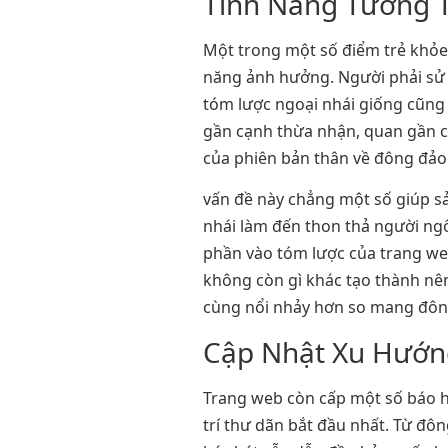
Tính Năng Tương 
Một trong một số điểm trẻ khỏe 
năng ảnh hưởng. Người phải sử d
tóm lược ngoại nhái giống cũng n
gần cạnh thừa nhận, quan gần c
của phiên bản thân về đông đảo b
vấn đề này chẳng một số giúp 
nhái làm đến thon thả người ng
phần vào tóm lược của trang we
không còn gì khác tạo thành nê
cùng nổi nhảy hơn so mang đôn
Cập Nhật Xu Hướng
Trang web còn cấp một số báo h
trí thư dãn bắt đầu nhất. Từ đô