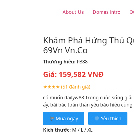
About Us
Domes Intro
O
Khám Phá Hứng Thú Qu
69Vn Vn.Co
Thương hiệu:
FB88
Giá:
159,582
VNĐ
★★★★
(51 đánh giá)
có muốn dailyw88 Trong cuộc sống giải
ấy, bài bác toán thân yêu báo hiệu cùng g
Mua ngay
Yêu thích
Kích thước:
M / L / XL