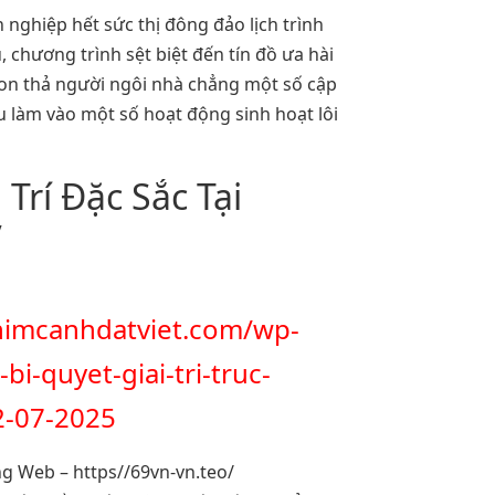
 nghiệp hết sức thị đông đảo lịch trình
 chương trình sệt biệt đến tín đồ ưa hài
hon thả người ngôi nhà chẳng một số cập
̀u làm vào một số hoạt động sinh hoạt lôi
 Trí Đặc Sắc Tại
/
himcanhdatviet.com/wp-
bi-quyet-giai-tri-truc-
2-07-2025