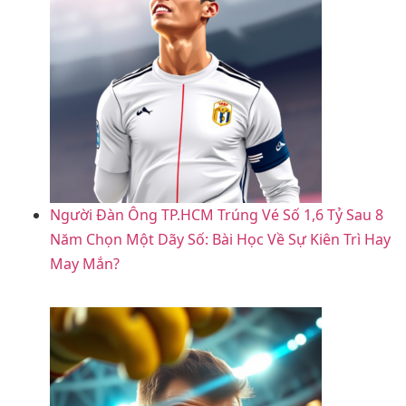
Người Đàn Ông TP.HCM Trúng Vé Số 1,6 Tỷ Sau 8
Năm Chọn Một Dãy Số: Bài Học Về Sự Kiên Trì Hay
May Mắn?