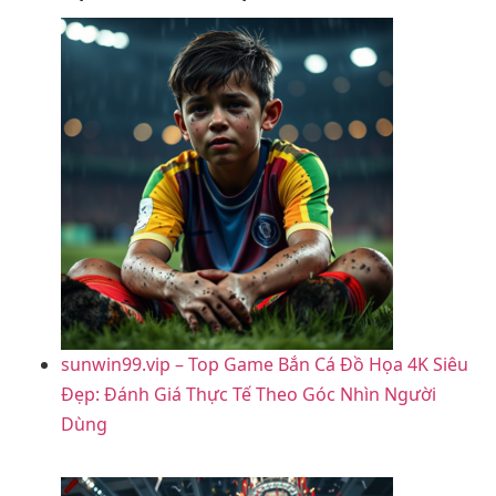
sunwin99.vip – Top Game Bắn Cá Đồ Họa 4K Siêu
Đẹp: Đánh Giá Thực Tế Theo Góc Nhìn Người
Dùng