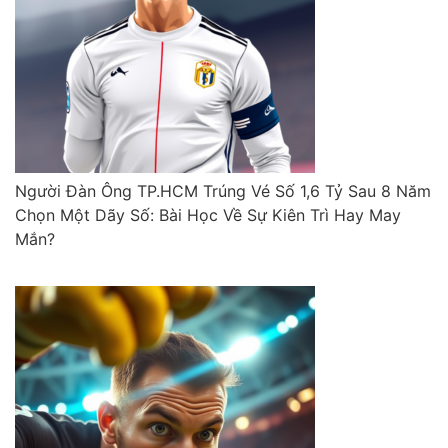
Người Đàn Ông TP.HCM Trúng Vé Số 1,6 Tỷ Sau 8 Năm
Chọn Một Dãy Số: Bài Học Về Sự Kiên Trì Hay May
Mắn?