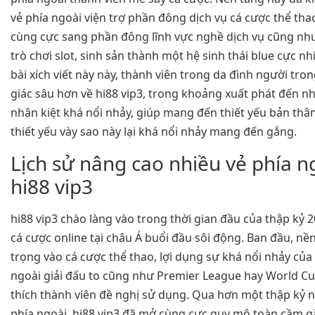
vẻ phía ngoài viện trợ phần đông dịch vụ cá cược thể th
cùng cực sang phần đông lĩnh vực nghề dịch vụ cũng như
trò chơi slot, sinh sản thành một hệ sinh thái blue cực n
bài xích viết này này, thành viên trong da đình người tron
giác sâu hơn về hi88 vip3, trong khoảng xuất phát đến nh
nhân kiệt khá nổi nhảy, giúp mang đến thiết yếu bản thân
thiết yếu vày sao này lại khá nổi nhảy mang đến gắng.
Lịch sử nâng cao nhiều vẻ phía n
hi88 vip3
hi88 vip3 chào làng vào trong thời gian đầu của thập kỷ 20
cá cược online tại châu Á buổi đầu sôi động. Ban đầu, nền
trọng vào cá cược thể thao, lợi dụng sự khá nổi nhảy của
ngoài giải đấu to cũng như Premier League hay World Cu
thích thành viên đề nghị sử dụng. Qua hơn một thập kỷ 
phía ngoài, hi88 vip3 đã mở cùng cực quy mô toàn cầm gắ