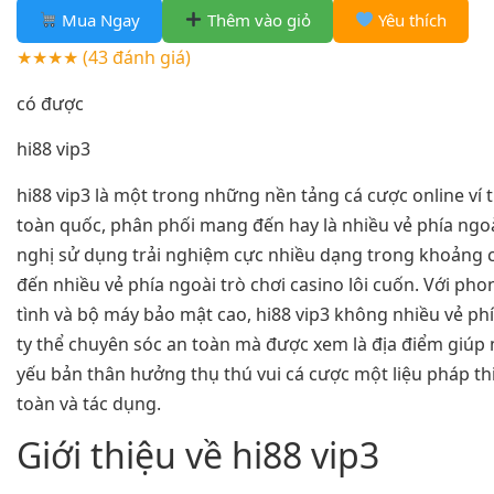
Mua Ngay
Thêm vào giỏ
Yêu thích
★★★★
(43 đánh giá)
có được
hi88 vip3
hi88 vip3 là một trong những nền tảng cá cược online ví tr
toàn quốc, phân phối mang đến hay là nhiều vẻ phía ngoà
nghị sử dụng trải nghiệm cực nhiều dạng trong khoảng c
đến nhiều vẻ phía ngoài trò chơi casino lôi cuốn. Với pho
tình và bộ máy bảo mật cao, hi88 vip3 không nhiều vẻ ph
ty thể chuyên sóc an toàn mà được xem là địa điểm giúp
yếu bản thân hưởng thụ thú vui cá cược một liệu pháp thi
toàn và tác dụng.
Giới thiệu về hi88 vip3