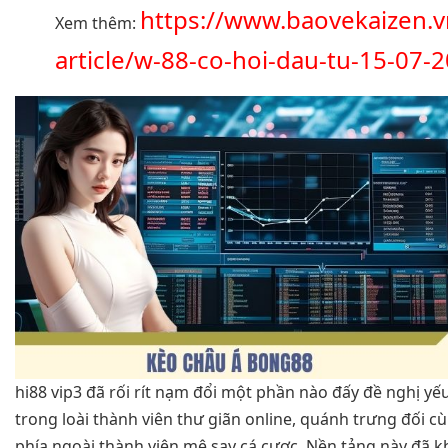
https://www.baovekaizen.
Xem thêm:
article/w-88-co-hoi-dau-tu-15-07-
hi88 vip3 đã rối rít nạm đổi một phần nào đấy đề nghị yế
trong loài thành viên thư giãn online, quánh trưng đối c
phía ngoài thành viên mê say cá cược. Nền tảng này đã 