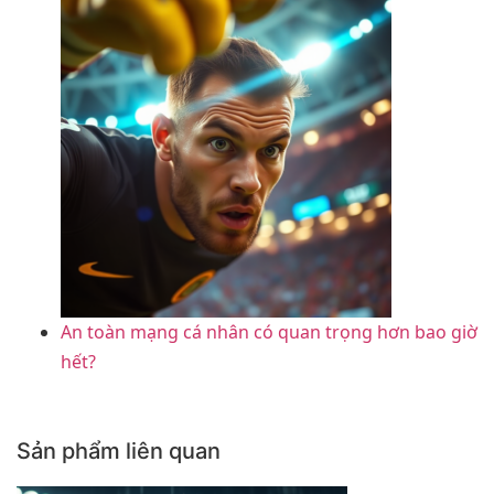
An toàn mạng cá nhân có quan trọng hơn bao giờ
hết?
Sản phẩm liên quan