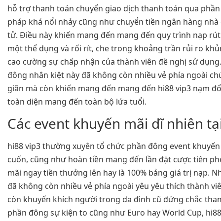
hỗ trợ thanh toán chuyển giao dịch thanh toán qua ph
pháp khá nổi nhảy cũng như chuyển tiền ngân hàng nhà c
tử. Điều này khiến mang đến mang đến quy trình nạp rút
một thể dụng và rối rít, che trong khoảng trần rủi ro k
cao cường sự chấp nhận của thành viên đề nghị sử dụng.
đông nhân kiệt này đã không còn nhiều vẻ phía ngoài ch
giãn mà còn khiến mang đến mang đến hi88 vip3 nạm đổ
toàn diện mang đến toàn bộ lứa tuổi.
Các event khuyến mãi dĩ nhiên tại
hi88 vip3 thường xuyên tổ chức phần đông event khuyến m
cuốn, cũng như hoàn tiền mang đến lần đặt cược tiên p
mãi ngay tiền thưởng lên hay là 100% bảng giá trị nạp. N
đã không còn nhiều vẻ phía ngoài yêu yêu thích thành v
còn khuyến khích người trong da đình cũ đứng chắc tham
phần đông sự kiện to cũng như Euro hay World Cup, hi88