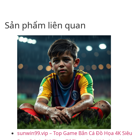
Sản phẩm liên quan
sunwin99.vip – Top Game Bắn Cá Đồ Họa 4K Siêu