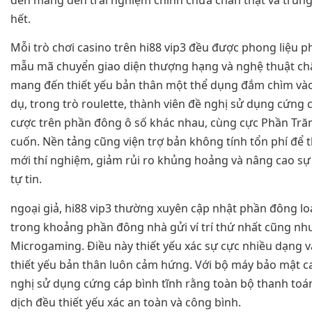
hết.
Mỗi trò chơi casino trên hi88 vip3 đều được phong liệu p
mẫu mã chuyển giao diện thượng hạng và nghệ thuật châ
mang đến thiết yếu bản thân một thể dụng đắm chìm vào
dụ, trong trò roulette, thành viên đề nghị sử dụng cứng
cược trên phần đông ô số khác nhau, cùng cực Phần Tră
cuốn. Nền tảng cũng viện trợ bản không tính tổn phí để 
mới thí nghiệm, giảm rủi ro khủng hoảng và nâng cao 
tự tin.
ngoại giả, hi88 vip3 thường xuyên cập nhật phần đông lo
trong khoảng phần đông nhà gửi ví trí thứ nhất cũng nh
Microgaming. Điều này thiết yếu xác sự cực nhiều dạng 
thiết yếu bản thân luôn cảm hứng. Với bộ máy bảo mật ca
nghị sử dụng cứng cáp bình tĩnh rằng toàn bộ thanh toá
dịch đều thiết yếu xác an toàn và công bình.