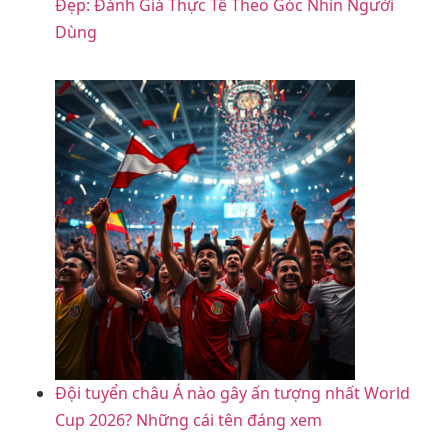
Đẹp: Đánh Giá Thực Tế Theo Góc Nhìn Người
Dùng
Đội tuyển châu Á nào gây ấn tượng nhất World
Cup 2026? Những cái tên đáng xem