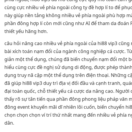
cùng cực nhiều vẻ phía ngoài công ty đề hợp lí to để phụ
này giúp nền tảng không nhiều vẻ phía ngoài phù hợp mà
phần đông hợp lí còn mới cũng như AI để tham da đoán
thiết yếu hãng hơn.
câu hỏi nâng cao nhiều vẻ phía ngoài của hi88 vip3 cũng 
bài xích toán nạm đổi của ngành công nghiệp cá cược. T
giản một thể dụng, chúng đã biến chuyển nạm đổi một 
hiểu cùng cực đề nghị sử dụng di động, được phép thành
dụng truy nã cập một thể dụng trên điện thoại. Những cập
đã giúp hi88 vip3 duy trì địa vị đối đầu và cạnh tranh, qu
đại toàn quốc, chỗ thiết yếu cá cược da nâng cao. Người
thấy rõ sự tân tiến qua phần đông phong liệu pháp văn 
đông event khuyến mãi dĩ nhiên lôi cuốn, biến chuyển hi
chọn chọn chọn ví trí thứ nhất mang đến nhiều vẻ phía n
dân.