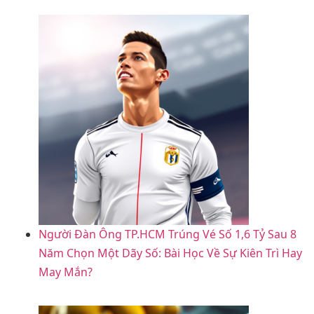
Người Đàn Ông TP.HCM Trúng Vé Số 1,6 Tỷ Sau 8
Năm Chọn Một Dãy Số: Bài Học Về Sự Kiên Trì Hay
May Mắn?