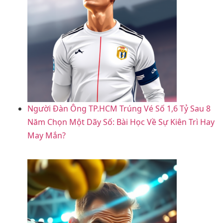
Người Đàn Ông TP.HCM Trúng Vé Số 1,6 Tỷ Sau 8
Năm Chọn Một Dãy Số: Bài Học Về Sự Kiên Trì Hay
May Mắn?