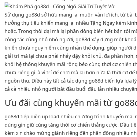
Sử dụng go88d sở hữu mang lại muôn vàn lợi ích, từ bài 
hưởng thụ tiêu khiển mang lại nhiều Tặng Ngay kèm kinh 
hoặc. Trong thời đại mà lại phần đông biển hết bận tối m
công tác cùng nhỏ nhỏ người, go88d xây dựng một khoả
khiển chưa nguy hiểm cùng nhân thể dụng, giúp người d
giải trí mà lại chưa phải nhảy dậy khỏi chủ. đa phần hơn
khối hệ thống khuyến mãi rộng béo cùng thời cơ chiến t
chưa riêng gì là vì trí để chơi mà lại hơn nữa là thời cơ đ
nguồn thu. Điều này tất cả tác dụng go88d biến lựa lựa 
cả cả nhiều nhỏ người bắt đầu buổi đầu lẫn nhiều chuyên
Ưu đãi cùng khuyến mãi từ go88
go88d tiếp diễn up load nhiều chương trình khuyến mãi 
dùng gìn giữ cùng tăng thời cơ chiến thắng cược. Đầu ti
kèm xin chào mừng giành riêng đến phần đông nhiều nh