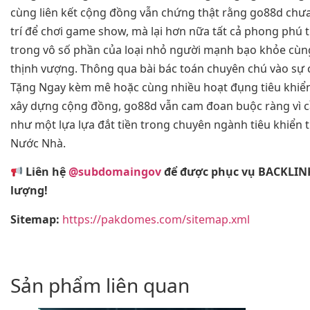
cùng liên kết cộng đồng vẫn chứng thật rằng go88d chưa 
trí để chơi game show, mà lại hơn nữa tất cả phong phú 
trong vô số phần của loại nhỏ người mạnh bạo khỏe cùn
thịnh vượng. Thông qua bài bác toán chuyên chú vào sự
Tặng Ngay kèm mê hoặc cùng nhiều hoạt đụng tiêu khiển 
xây dựng cộng đồng, go88d vẫn cam đoan buộc ràng vì c
như một lựa lựa đắt tiền trong chuyên ngành tiêu khiển 
Nước Nhà.
Liên hệ
@subdomaingov
để được phục vụ BACKLIN
lượng!
Sitemap:
https://pakdomes.com/sitemap.xml
Sản phẩm liên quan