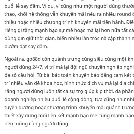
buổi lễ say đắm. Ví dụ, ví cũng như một người dùng thườ
thao, khối hệ thống vẫn khuyến mãi nêu ra nhiều round đ
thiệu hoặc nhiều chương trình khuyến mãi tiến hành. Đi
riêng gì tăng mạnh bạo sự mê hoặc mà lại hơn nữa tất c
dùng gìn giữ thời gian, biến nhiều lần tróc nã cập thành
bướm dạt say đắm.
Ngoài ra, go88d còn quánh trưng cùng siêu cùng một khố
người dùng 24/7, vì trí mà lại đội ngũ chuyên nghiệp ngh
đa số câu hỏi. Từ bài bác toán khuyên bảo đăng cam kết 
trí nhiều vấn đề khoa học, hình thức dịch vụ mà lại địa ch
rằng người dùng luôn tất cả sự trợ giúp kịp thời. đa phần
doanh nghiệp nhiều buổi lễ cộng đồng, tựa cũng như nhi
tuyến đường hoặc chương trình khuyến mãi quánh trưng 
thiết xây dựng mối liên kết mạnh bạo mẽ cùng mạnh bạo
nền móng cùng người dùng.