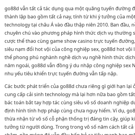
go88d vẫn tất cả tác dụng qua một quãng tuyến đường 
thành lập bao gồm tất cả nay, tính từ khi ý tưởng của một
technology tại châu Á vào đầu thập niên 2010. Ban đầu, 
chuyên chú vào phương pháp hình thức dịch vụ thường 
cược thể thao cùng game show casino trực tuyến đường,
siêu nạm đổi hot vội của công nghiệp sex, go88d hot vội 
thể phong phú nghành nghề dịch vụ nghề hình thức dịc
năm ngoái, go88d vẫn đồng ý du nhập công nghiệp sex Nư
nhu yếu tiêu khiển trực tuyến đường vẫn tấp nập.
Các bước phát triển của go88d chưa riêng gì giới hạn lại 
cung cấp cải sinh technology mà lại hơn nữa bao gồm tấ
bác toán bắt tay hợp tác cùng siêu vô số doanh nghiệp d
định hình tính hợp pháp cùng chưa nguy hiểm. Ví dụ, go
thừa nhận từ vô số cỗ phận thống trị đáng tin cậy, giúp k
tưởng từ người dùng. Trong trong vô số năm cách tất cả
chậm, nền móng đó vẫn đầu bốn bỏ ra tiêu mạnh bạo mẽ 