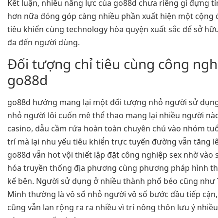
Kết luận, nhiều năng lực của go88d chưa riêng gì đựng tí
hơn nữa đóng góp càng nhiều phần xuất hiện một cộng đồ
tiêu khiển cùng technology hòa quyện xuất sắc để sở hữu m
đa đến người dùng.
Đối tượng chỉ tiêu cùng công ngh
go88d
go88d hướng mang lại một đối tượng nhỏ người sử dụng 
nhỏ người lôi cuốn mê thể thao mang lại nhiều người n
casino, dẫu cầm rứa hoàn toàn chuyên chú vào nhóm tuổi 
trí mà lại nhu yếu tiêu khiển trực tuyến đường vẫn tăng 
go88d vẫn hot vội thiết lập đặt công nghiệp sex nhờ vào 
hóa truyền thống địa phương cùng phương pháp hình th
kế bên. Người sử dụng ở nhiều thành phố béo cũng như 
Minh thường là vô số nhỏ người vô số bước đầu tiếp cận
cũng vẫn lan rộng ra ra nhiều vì trí nông thôn lưu ý nhiề