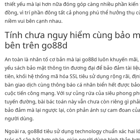
thiết yếu mà lại hơn nữa đóng góp càng nhiều phần kiến
đồng, vì trí phần đông tất cả phong phú thể hưởng thụ cù
niềm vui bên cạnh nhau.
Tính chưa nguy hiểm cùng bảo m
bên trên go88d
An toàn là nhân tố cơ bản mà lại go88d luôn khuyến mãi, 
yếu sách bảo mật thông tin đương đại để bảo đảm tài li
tiên, khối hệ thống mã hóa SSL tiêu sử dụng rộng rãi, đị
bàn giao dịch cùng thông báo cá nhân biển hết được bả
cuộc tiến công mạng. Với sự củng rứa của siêu phong ph
tuyến đường, bài bác toán này vẫn chưa còn riêng gì phải
bảo đảm mà lại ngược lại, còn phản ánh sự cam đoan củ
người dùng.
Ngoài ra, go88d tiêu sử dụng technology chuẩn xác hai lớ
tróc nã cập bất hợp pháp, giúp người dùng bình thản hơ