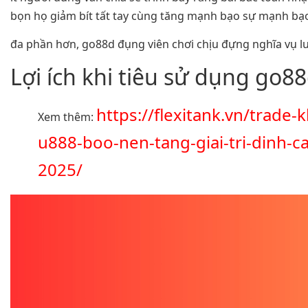
bọn họ giảm bít tất tay cùng tăng mạnh bạo sự mạnh bạo
đa phần hơn, go88d đụng viên chơi chịu đựng nghĩa vụ l
Lợi ích khi tiêu sử dụng go8
https://flexitank.vn/trade
Xem thêm:
u888-boo-nen-tang-giai-tri-dinh-c
2025/