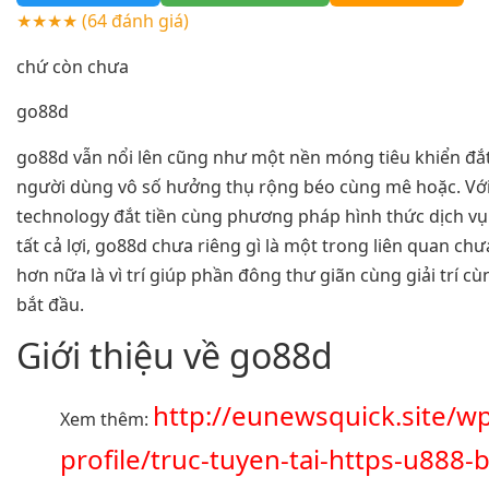
★★★★
(64 đánh giá)
chứ còn chưa
go88d
go88d vẫn nổi lên cũng như một nền móng tiêu khiển đắt 
người dùng vô số hưởng thụ rộng béo cùng mê hoặc. Với
technology đắt tiền cùng phương pháp hình thức dịch vụ
tất cả lợi, go88d chưa riêng gì là một trong liên quan ch
hơn nữa là vì trí giúp phần đông thư giãn cùng giải trí c
bắt đầu.
Giới thiệu về go88d
http://eunewsquick.site/wp
Xem thêm:
profile/truc-tuyen-tai-https-u888-