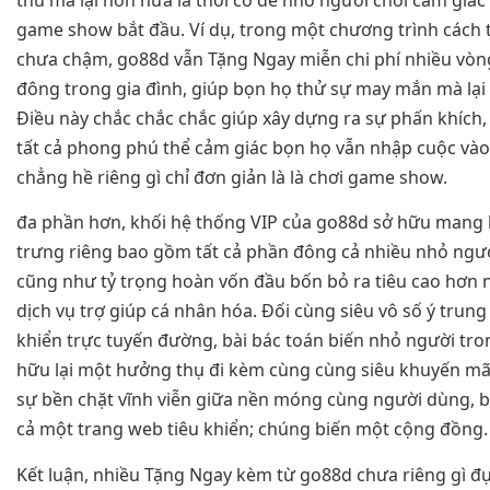
game show bắt đầu. Ví dụ, trong một chương trình cách t
chưa chậm, go88d vẫn Tặng Ngay miễn chi phí nhiều vòn
đông trong gia đình, giúp bọn họ thử sự may mắn mà lại
Điều này chắc chắc chắc giúp xây dựng ra sự phấn khích,
tất cả phong phú thể cảm giác bọn họ vẫn nhập cuộc vào
chẳng hề riêng gì chỉ đơn giản là là chơi game show.
đa phần hơn, khối hệ thống VIP của go88d sở hữu mang lạ
trưng riêng bao gồm tất cả phần đông cả nhiều nhỏ ngườ
cũng như tỷ trọng hoàn vốn đầu bốn bỏ ra tiêu cao hơn 
dịch vụ trợ giúp cá nhân hóa. Đối cùng siêu vô số ý trun
khiển trực tuyến đường, bài bác toán biến nhỏ người tron
hữu lại một hưởng thụ đi kèm cùng cùng siêu khuyến mãi
sự bền chặt vĩnh viễn giữa nền móng cùng người dùng, 
cả một trang web tiêu khiển; chúng biến một cộng đồng.
Kết luận, nhiều Tặng Ngay kèm từ go88d chưa riêng gì đựn