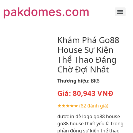
pakdomes.com
Khám Phá Go88
House Sự Kiện
Thể Thao Đáng
Chờ Đợi Nhất
Thương hiệu:
BK8
Giá:
80,943
VNĐ
★★★★★
(82 đánh giá)
được in đè logo go88 house
go88 house thiết yếu là trong
phần đông sự kiện thể thao