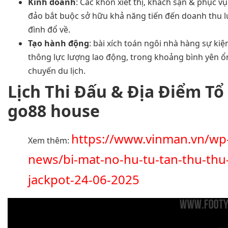
Kinh doanh
: Các khôn xiết thị, khách sạn & phục 
đảo bắt buộc sở hữu khả năng tiến đến doanh thu l
đình đổ về.
Tạo hành động
: bài xích toán ngôi nhà hàng sự k
thông lực lượng lao động, trong khoảng bình yên ổn 
chuyến du lịch.
Lịch Thi Đấu & Địa Điểm Tổ
go88 house
https://www.vinman.vn/wp
Xem thêm:
news/bi-mat-no-hu-tu-tan-thu-thu-
jackpot-24-06-2025