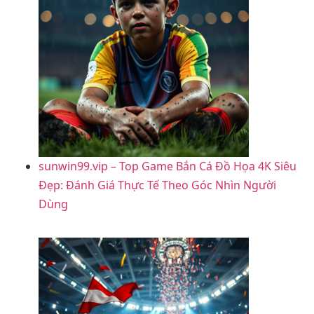
sunwin99.vip – Top Game Bắn Cá Đồ Họa 4K Siêu
Đẹp: Đánh Giá Thực Tế Theo Góc Nhìn Người
Dùng