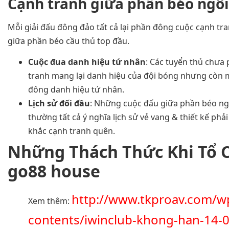
Cạnh tranh giữa phần béo ngôi
Mỗi giải đấu đông đảo tất cả lại phần đông cuộc cạnh tra
giữa phần béo cầu thủ top đầu.
Cuộc đua danh hiệu tứ nhân
: Các tuyển thủ chưa
tranh mang lại danh hiệu của đội bóng nhưng còn 
đông danh hiệu tứ nhân.
Lịch sử đối đầu
: Những cuộc đấu giữa phần béo ng
thường tất cả ý nghĩa lịch sử vẻ vang & thiết kế phả
khắc cạnh tranh quên.
Những Thách Thức Khi Tổ 
go88 house
http://www.tkproav.com/w
Xem thêm:
contents/iwinclub-khong-han-14-