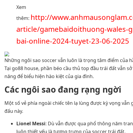
Xem
http://www.anhmausonglam.
thêm:
article/gamebaidoithuong-wales-
bai-online-2024-tuyet-23-06-2025
Những ngôi sao soccer vẫn luôn là trọng tâm điểm của h
Tại go88 house, phần béo cầu thủ top đầu trái đất vẫn s
năng để biểu hiện hào kiệt của gia đình.
Các ngôi sao đang rạng ngời
Một số vẻ phía ngoài chiếc tên lạ lùng được kỳ vọng vẫn g
đấu này.
Lionel Messi
: Dù vẫn được qua phổ thông năm tranh
luôn thiết yếu là tượng trưng của soccer trái đất.