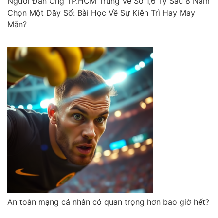
Người Đàn Ông TP.HCM Trúng Vé Số 1,6 Tỷ Sau 8 Năm
Chọn Một Dãy Số: Bài Học Về Sự Kiên Trì Hay May
Mắn?
An toàn mạng cá nhân có quan trọng hơn bao giờ hết?