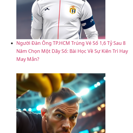
Người Đàn Ông TP.HCM Trúng Vé Số 1,6 Tỷ Sau 8
Năm Chọn Một Dãy Số: Bài Học Về Sự Kiên Trì Hay
May Mắn?