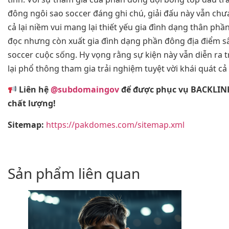
đông ngôi sao soccer đáng ghi chú, giải đấu này vẫn chư
cả lại niềm vui mang lại thiết yếu gia đình dạng thân phầ
đọc nhưng còn xuất gia đình dạng phần đông địa điểm s
soccer cuộc sống. Hy vọng rằng sự kiện này vẫn diễn ra tr
lại phổ thông tham gia trải nghiệm tuyệt vời khái quát cả
Liên hệ
@subdomaingov
để được phục vụ BACKLIN
chất lượng!
Sitemap:
https://pakdomes.com/sitemap.xml
Sản phẩm liên quan