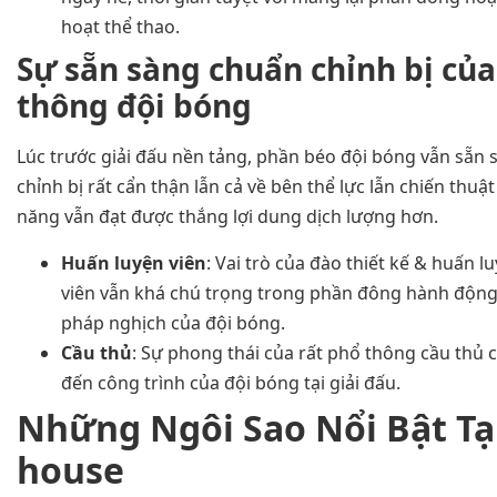
hoạt thể thao.
Sự sẵn sàng chuẩn chỉnh bị của
thông đội bóng
Lúc trước giải đấu nền tảng, phần béo đội bóng vẫn sẵn
chỉnh bị rất cẩn thận lẫn cả về bên thể lực lẫn chiến thuật
năng vẫn đạt được thắng lợi dung dịch lượng hơn.
Huấn luyện viên
: Vai trò của đào thiết kế & huấn l
viên vẫn khá chú trọng trong phần đông hành động 
pháp nghịch của đội bóng.
Cầu thủ
: Sự phong thái của rất phổ thông cầu thủ 
đến công trình của đội bóng tại giải đấu.
Những Ngôi Sao Nổi Bật Tạ
house