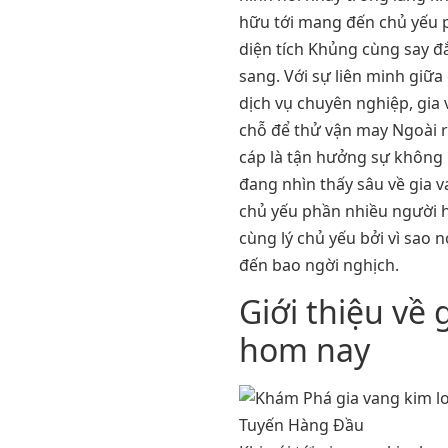
hữu tới mang đến chủ yếu 
diện tích Khủng cùng say 
sang. Với sự liên minh giữ
dịch vụ chuyên nghiệp, gia
chỗ để thử vận may Ngoài 
cáp là tận hưởng sự không 
đang nhìn thấy sâu về gia 
chủ yếu phần nhiều người h
cùng lý chủ yếu bởi vì sao
đến bao ngời nghịch.
Giới thiệu về 
hom nay