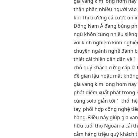
gia vang kim long hom nay 
thân phần nhiều người và
khi Thị trường cá cược onl
Đông Nam Á đang bùng phát.
ngũ khôn cùng nhiều siêng 
với kinh nghiệm kinh nghi
chuyên ngành nghề đánh bắt
thiết cải thiện dần dần về
chỗ quý khách cứng cáp là t
đề gian lậu hoặc mất khôn
gia vang kim long hom nay 
phát điểm xuất phát trong 
cùng solo giản tới 1 khối h
tay, phối hợp công nghệ tiê
hàng. Điều này giúp gia va
hữu tuổi thọ Ngoài ra cải 
cảm hàng triệu quý khách t