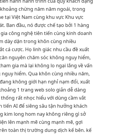
tiến hành hành trình của quý khách dạng
o khoảng chừng năm năm ngoái, trong
ine tại Việt Nam cùng khu vực Khu vực
 Ban đầu, nó được chế tạo bởi 1 hàng
gia công nghệ tiên tiến cùng kinh doanh
ệm dày dặn trong khôn cùng nhiều
 cá cược. Họ linh giác nhu cầu đề xuất
 1 căn nguyên chăm sóc không nguy hiểm,
ham gia mà lại không lo ngại lắng về vấn
g nguy hiểm. Qua khôn cùng nhiều năm,
đang không giới hạn nghỉ nạm đổi, xuất
khoảng 1 trang web solo giản dễ dàng
ệ thống rất nhọc hiểu với dùng cầm vắt
n tiến AI để siêng sâu tận hưởng khách
ng kim long hom nay không riêng gì sở
thiện lên mạnh mẽ cùng mạnh mẽ, gợi
rên toàn thị trường dung dịch kế bên. kế