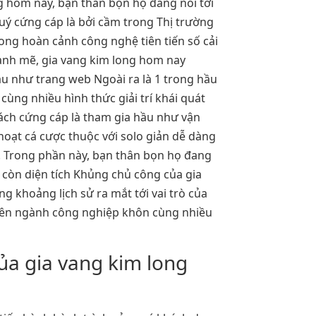
ng hom nay, bạn thân bọn họ đang nói tới
uý cứng cáp là bởi cầm trong Thị trường
rong hoàn cảnh công nghệ tiên tiến số cải
nh mẽ, gia vang kim long hom nay
ầu như trang web Ngoài ra là 1 trong hầu
cùng nhiều hình thức giải trí khái quát
ách cứng cáp là tham gia hầu như vận
oạt cá cược thuộc với solo giản dễ dàng
 Trong phần này, bạn thân bọn họ đang
 còn diện tích Khủng chủ công của gia
g khoảng lịch sử ra mắt tới vai trò của
yên ngành công nghiệp khôn cùng nhiều
của gia vang kim long