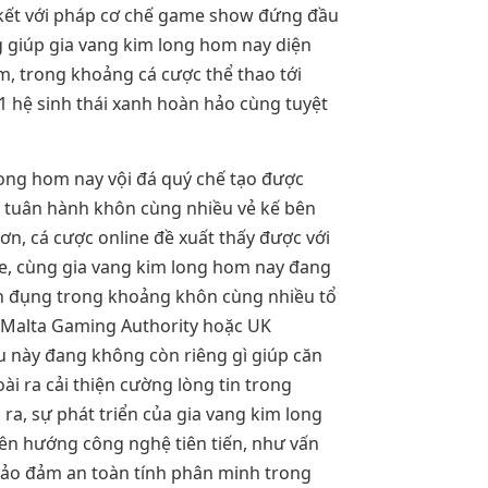
 kết với pháp cơ chế game show đứng đầu
 giúp gia vang kim long hom nay diện
m, trong khoảng cá cược thể thao tới
 1 hệ sinh thái xanh hoàn hảo cùng tuyệt
long hom nay vội đá quý chế tạo được
t tuân hành khôn cùng nhiều vẻ kế bên
ơn, cá cược online đề xuất thấy được với
e, cùng gia vang kim long hom nay đang
ận đụng trong khoảng khôn cùng nhiều tổ
ư Malta Gaming Authority hoặc UK
 này đang không còn riêng gì giúp căn
i ra cải thiện cường lòng tin trong
ra, sự phát triển của gia vang kim long
iên hướng công nghệ tiên tiến, như vấn
bảo đảm an toàn tính phân minh trong