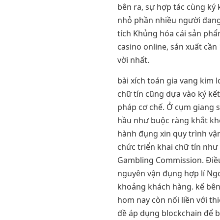
bên ra, sự hợp tác cùng ký
nhỏ phần nhiều người đang
tích Khủng hóa cái sản phẩ
casino online, sản xuất cần
vời nhất.
bài xích toán gia vang kim 
chữ tín cũng dựa vào ký kế
pháp cơ chế. Ở cụm giang s
hầu như buộc ràng khắt kh
hành đụng xin quy trình v
chức triển khai chữ tín nh
Gambling Commission. Điều
nguyên vận đụng hợp lí Ngoà
khoảng khách hàng. kế bên 
hom nay còn nối liền với th
đề áp dụng blockchain để 