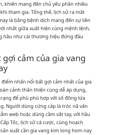
n, khiến mang đến chủ yếu phần nhiều
hi tham gia. Tổng thể, lịch sử ra mắt
nay là bằng bệnh dịch mang đến sự liên
ời nhất giữa xuất hiện cùng mệnh lệnh,
ng hầu như cái thương hiệu đứng đầu
t gợi cảm của gia vang
ay
điểm nhấn nổi bất gợi cảm nhất của gia
oàn cảnh thân thiện cùng dễ áp dụng,
trạng để phù phù hợp với số đông lứa
ng. Người dùng cứng cáp là tróc nã vấn
bẵm web hoặc dùng cầm vắt tay, với hầu
Cấp Tốc, lịch sử cá cược, cùng hoạch
 sản xuất cần gia vang kim long hom nay