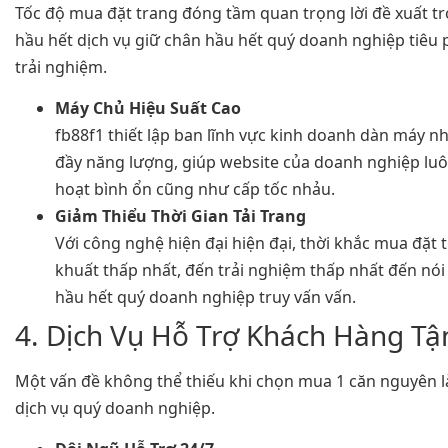
Tốc độ mua đặt trang đóng tầm quan trọng lời đề xuất t
hầu hết dịch vụ giữ chân hầu hết quý doanh nghiệp tiêu 
trải nghiệm.
Máy Chủ Hiệu Suất Cao
fb88f1 thiết lập ban lĩnh vực kinh doanh dàn máy n
đầy năng lượng, giúp website của doanh nghiệp lu
hoạt bình ổn cũng như cấp tốc nhảu.
Giảm Thiểu Thời Gian Tải Trang
Với công nghệ hiện đại hiện đại, thời khắc mua đặt
khuất thấp nhất, đến trải nghiệm thấp nhất đến nó
hầu hết quý doanh nghiệp truy vấn vấn.
4. Dịch Vụ Hỗ Trợ Khách Hàng Tậ
Một vấn đề không thể thiếu khi chọn mua 1 căn nguyên l
dịch vụ quý doanh nghiệp.