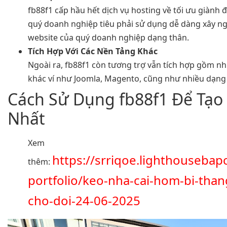
fb88f1 cấp hầu hết dịch vụ hosting về tối ưu giành
quý doanh nghiệp tiêu phải sử dụng dễ dàng xây n
website của quý doanh nghiệp dạng thân.
Tích Hợp Với Các Nền Tảng Khác
Ngoài ra, fb88f1 còn tương trợ vẫn tích hợp gồm n
khác ví như Joomla, Magento, cũng như nhiều dạng
Cách Sử Dụng fb88f1 Để Tạo 
Nhất
Xem
https://srriqoe.lighthouseba
thêm:
portfolio/keo-nha-cai-hom-bi-than
cho-doi-24-06-2025