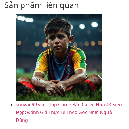
Sản phẩm liên quan
sunwin99.vip – Top Game Bắn Cá Đồ Họa 4K Siêu
Đẹp: Đánh Giá Thực Tế Theo Góc Nhìn Người
Dùng