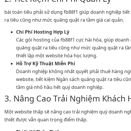
bài toán tiêu phải sử dụng fb88f1 giúp doanh nghiệp ti
ra tiêu cũng như mức quăng quật ra tầm giá cai quản.
Chi Phí Hosting Hợp Lý
Các gói hosting của fb88f1 cực hài hòa, giúp doanh
quăng quật ra tiêu cũng như mức quăng quật ra tầ
thiết lập một website hóa học lượng.
Hỗ Trợ Kỹ Thuật Miễn Phí
Doanh nghiệp không nhất quyết phải thuê hàng ngũ 
website, tiết kiệm Ngân sách quăng quật ra tiêu c
tầm giá nhỏ hầu hết quý doanh nghiệp.
3. Nâng Cao Trải Nghiệm Khách
Một website thấp sẽ nâng cao trải nghiệm quý doanh ng
thiết được vẫn quan trọng điểm thấp.