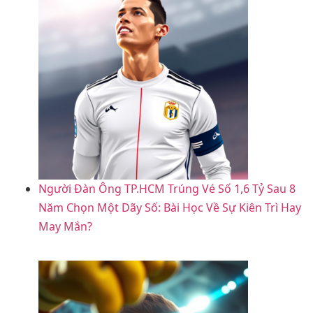
Người Đàn Ông TP.HCM Trúng Vé Số 1,6 Tỷ Sau 8
Năm Chọn Một Dãy Số: Bài Học Về Sự Kiên Trì Hay
May Mắn?