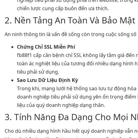
nghiệp tiêu phải sử dụng phía trên website, trong 
chiến lược cung cấp buôn đến ưa thích.
2. Nền Tảng An Toàn Và Bảo Mật
An ninh thông tin là vấn đề sống còn trong cuộc sống số
Chứng Chỉ SSL Miễn Phí
fb88f1 cấp căn bệnh chỉ SSL không lấy tầm giá đến
toàn ác nghiệt liệu của tương đối nhiều dạng hình
tiêu phải sử dụng.
Sao Lưu Dữ Liệu Định Kỳ
Trong khi, mạng lưới hệ thống sao lưu tự động hóa 
doanh nghiệp tiêu phải sử dụng yên ổn trọng điểm 
liệu của quý doanh nghiệp dạng thân.
3. Tính Năng Đa Dạng Cho Mọi 
Cho dù nhiều dạng hình hầu hết quý doanh nghiệp vẫn n