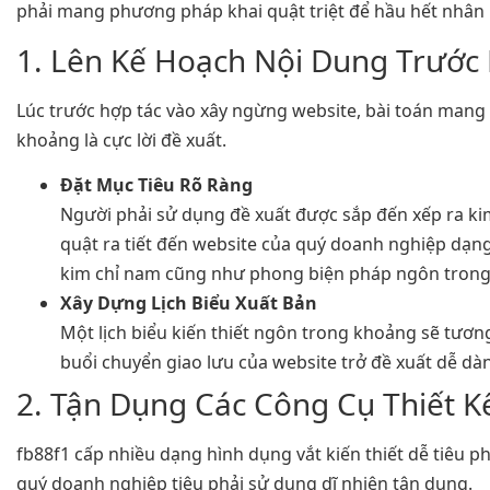
phải mang phương pháp khai quật triệt để hầu hết nhân 
1. Lên Kế Hoạch Nội Dung Trước 
Lúc trước hợp tác vào xây ngừng website, bài toán man
khoảng là cực lời đề xuất.
Đặt Mục Tiêu Rõ Ràng
Người phải sử dụng đề xuất được sắp đến xếp ra ki
quật ra tiết đến website của quý doanh nghiệp dạng
kim chỉ nam cũng như phong biện pháp ngôn trong
Xây Dựng Lịch Biểu Xuất Bản
Một lịch biểu kiến thiết ngôn trong khoảng sẽ tương
buổi chuyển giao lưu của website trở đề xuất dễ dà
2. Tận Dụng Các Công Cụ Thiết K
fb88f1 cấp nhiều dạng hình dụng vắt kiến thiết dễ tiêu 
quý doanh nghiệp tiêu phải sử dụng dĩ nhiên tận dụng.