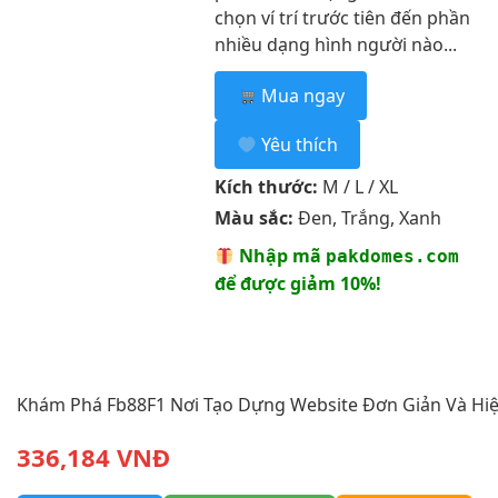
chọn ví trí trước tiên đến phần
nhiều dạng hình người nào...
Mua ngay
Yêu thích
Kích thước:
M / L / XL
Màu sắc:
Đen, Trắng, Xanh
Nhập mã
pakdomes.com
để được giảm 10%!
Khám Phá Fb88F1 Nơi Tạo Dựng Website Đơn Giản Và Hi
336,184 VNĐ