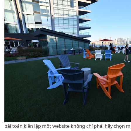
bài toán kiến lập một website không chỉ phải hãy chọn 