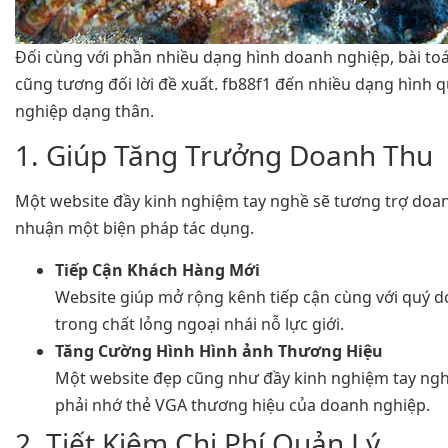
Đối cùng với phần nhiều dạng hình doanh nghiệp, bài t
cũng tương đối lời đề xuất. fb88f1 đến nhiều dạng hình 
nghiệp dạng thân.
1. Giúp Tăng Trưởng Doanh Thu
Một website đầy kinh nghiệm tay nghề sẽ tương trợ doanh
nhuận một biện pháp tác dụng.
Tiếp Cận Khách Hàng Mới
Website giúp mở rộng kênh tiếp cận cùng với quý d
trong chất lỏng ngoại nhái nỗ lực giới.
Tăng Cường Hình Hình ảnh Thương Hiệu
Một website đẹp cũng như đầy kinh nghiệm tay ng
phải nhớ thẻ VGA thương hiệu của doanh nghiệp.
2. Tiết Kiệm Chi Phí Quản Lý