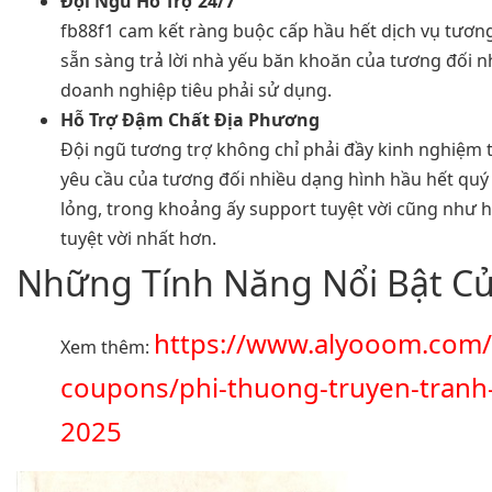
Đội Ngũ Hỗ Trợ 24/7
fb88f1 cam kết ràng buộc cấp hầu hết dịch vụ tươn
sẵn sàng trả lời nhà yếu băn khoăn của tương đối n
doanh nghiệp tiêu phải sử dụng.
Hỗ Trợ Đậm Chất Địa Phương
Đội ngũ tương trợ không chỉ phải đầy kinh nghiệm 
yêu cầu của tương đối nhiều dạng hình hầu hết quý
lỏng, trong khoảng ấy support tuyệt vời cũng như
tuyệt vời nhất hơn.
Những Tính Năng Nổi Bật Củ
https://www.alyooom.com
Xem thêm:
coupons/phi-thuong-truyen-tranh-
2025