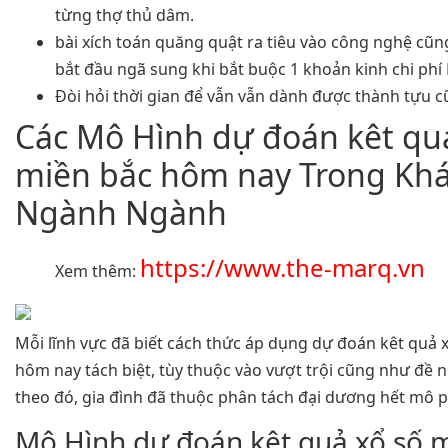
từng thợ thủ dâm.
bài xích toán quăng quật ra tiêu vào công nghệ c
bắt đầu ngã sung khi bắt buộc 1 khoản kinh chi phí
Đòi hỏi thời gian để vẫn vẫn dành được thành tựu 
Các Mô Hình dự đoán kêt qu
miền bắc hôm nay Trong Kh
Ngành Ngành
https://www.the-marq.vn
Xem thêm:
Mỗi lĩnh vực đã biết cách thức áp dụng dự đoán kêt quả 
hôm nay tách biệt, tùy thuộc vào vượt trội cũng như đề ng
theo đó, gia đình đã thuộc phân tách đại dương hết mô 
Mô Hình dự đoán kêt quả xổ số 