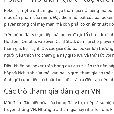
Poker là một trò tham gia mẹo tham gia nổi tiếng mà bón
mục sản phẩm của mình. Đặc điểm nổi bật của bài poker l
player không chỉ may mắn mà còn phải có chiến thuật đọ
Trên bóng đá tv trực tiếp, bài poker được tổ chức dưới 
Hold’em, Omaha, và Seven Card Stud, đem lại cho player 
tham gia. Bên cạnh đó, các giải đấu bài poker lớn thường
người yêu thích trò tham gia này giao lưu và thử sức với 
Điều khiến bài poker trên bóng đá tv trực tiếp trở nên h
hộp và kịch tính của mỗi ván bài. Người tham gia có thể 
định gửi cược tiền, tố hoặc bỏ cuộc, tất cả đều tạo nên
Các trò tham gia dân gian VN
Một điểm đặc biệt nữa của bóng đá tv trực tiếp là sự hiện
truyền thống VN. Những trò tham gia này như Tổ Tôm, 