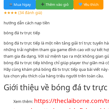
Mua Ngay
Thêm vào giỏ
Yêu thích
★★★★
(34 đánh giá)
hướng dẫn cách nạp tiền
bóng đá tv trực tiếp
bóng đá tv trực tiếp là một nền tảng giải trí trực tuyến
những trải nghiệm tham gia game đỉnh cao với sự kết hợp
tham gia đa dạng. Với sứ mệnh tạo ra một không gian giả
bóng đá tv trực tiếp không chỉ giúp player thư giãn mà c
Hãy cùng khám phá bóng đá tv trực tiếp qua bài viết này 
lựa chọn yêu thích của hàng triệu người trên toàn cầu.
Giới thiệu về bóng đá tv trực
https://theclaiborne.com/
Xem thêm: