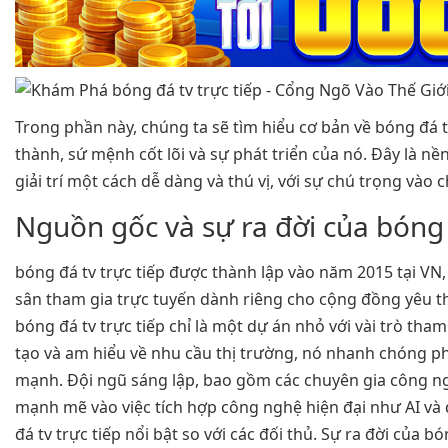
Trong phần này, chúng ta sẽ tìm hiểu cơ bản về bóng đá 
thành, sứ mệnh cốt lõi và sự phát triển của nó. Đây là nền
giải trí một cách dễ dàng và thú vị, với sự chú trọng vào c
Nguồn gốc và sự ra đời của bóng 
bóng đá tv trực tiếp được thành lập vào năm 2015 tại VN,
sân tham gia trực tuyến dành riêng cho cộng đồng yêu th
bóng đá tv trực tiếp chỉ là một dự án nhỏ với vài trò th
tạo và am hiểu về nhu cầu thị trường, nó nhanh chóng ph
mạnh. Đội ngũ sáng lập, bao gồm các chuyên gia công n
mạnh mẽ vào việc tích hợp công nghệ hiện đại như AI và 
đá tv trực tiếp nổi bật so với các đối thủ. Sự ra đời của 