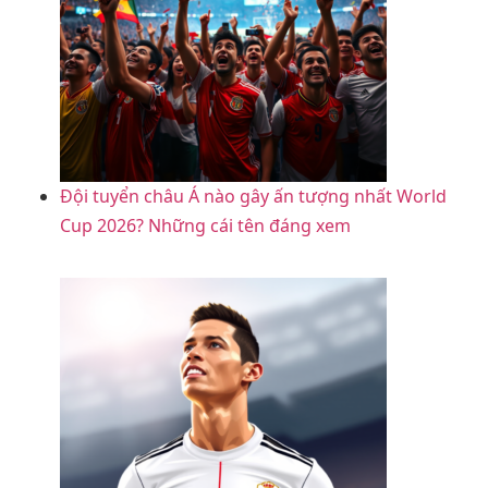
Đội tuyển châu Á nào gây ấn tượng nhất World
Cup 2026? Những cái tên đáng xem