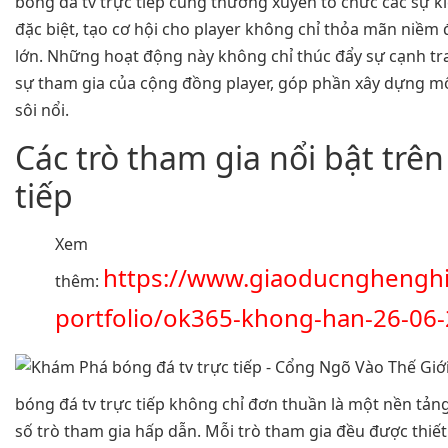
bóng đá tv trực tiếp cũng thường xuyên tổ chức các sự ki
đặc biệt, tạo cơ hội cho player không chỉ thỏa mãn niề
lớn. Những hoạt động này không chỉ thúc đẩy sự cạnh t
sự tham gia của cộng đồng player, góp phần xây dựng một
sôi nổi.
Các trò tham gia nổi bật trên
tiếp
Xem
https://www.giaoducnghengh
thêm:
portfolio/ok365-khong-han-26-06
bóng đá tv trực tiếp không chỉ đơn thuần là một nền tảng g
số trò tham gia hấp dẫn. Mỗi trò tham gia đều được thiế