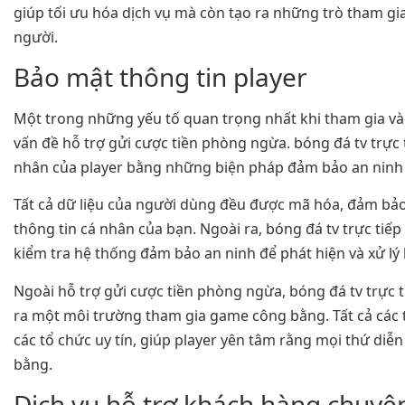
giúp tối ưu hóa dịch vụ mà còn tạo ra những trò tham gi
người.
Bảo mật thông tin player
Một trong những yếu tố quan trọng nhất khi tham gia vào
vấn đề hỗ trợ gửi cược tiền phòng ngừa. bóng đá tv trực 
nhân của player bằng những biện pháp đảm bảo an ninh
Tất cả dữ liệu của người dùng đều được mã hóa, đảm bảo
thông tin cá nhân của bạn. Ngoài ra, bóng đá tv trực tiế
kiểm tra hệ thống đảm bảo an ninh để phát hiện và xử lý 
Ngoài hỗ trợ gửi cược tiền phòng ngừa, bóng đá tv trực t
ra một môi trường tham gia game công bằng. Tất cả các 
các tổ chức uy tín, giúp player yên tâm rằng mọi thứ diễ
bằng.
Dịch vụ hỗ trợ khách hàng chuyê