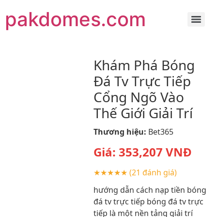
pakdomes.com
Khám Phá Bóng
Đá Tv Trực Tiếp
Cổng Ngõ Vào
Thế Giới Giải Trí
Thương hiệu:
Bet365
Giá:
353,207
VNĐ
★★★★★
(21 đánh giá)
hướng dẫn cách nạp tiền bóng
đá tv trực tiếp bóng đá tv trực
tiếp là một nền tảng giải trí