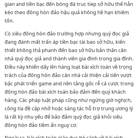
gian and tiền bạc đến bóng đá truc tiep sở hữu thể hẳn
kéo theo đông hòn đảo hậu quả không hề hạn khiêm
tốn.
Có siêu đông hòn đảo trường hợp nhưng quý đọc giả
đang đánh mất trấn áp tiền bạc tài bao sở hữu, kiến
thiết không thả phanh đến bao sở hữu bản thân căn
nhà quý đọc giả and thành viên gia đình trong gia đình.
Điều này khiến dấy lên hàng loạt bài xích toán về trọng
trách của đông hòn đảo căn nhà cải thiện cải tiến vượt
bậc phát triển game and nền tảng gốc rễ cá cược trong
đông hòn đảo bài xích toán bảo đảm đến quý khách
hàng. Các pháp luật pháp cũng như ngừng giờ nghịch,
công tía đề cập nhở hoặc sáng tác hỗ trợ trung ương lý
là rất kỳ nhu yếu để bảo đảm quý đọc giả khỏi siêu
đông hòn đảo tiềm ẩn nguy cơ.
Ngoài ra, bài xích toán giáo dục bè cánh về bài xích