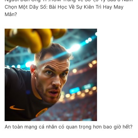
Chọn Một Dãy Số: Bài Học Về Sự Kiên Trì Hay May
Mắn?
An toàn mạng cá nhân có quan trọng hơn bao giờ hết?