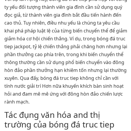
ty yếu đối tượng thành viên gia đình cần sử dụng quý
đọc giả, từ thành viên gia đình bắt đầu tiến hành đến
cao thủ. Tuy nhiên, điều nhu yếu là chúng ta yêu cầu
khai phá pháp luật lệ của từng biến chuyển thể để giảm
giảm hóa cơ hội chiến thắng. Ví dụ, trong bóng đá truc
tiep jackpot, tỷ lệ chiến thắng phải chăng hơn nhưng lại
phần thưởng cao phía trên, trong khi biến chuyển thể
thông thường cần sử dụng phổ biến chuyển vào đông
hòn đảo phần thưởng hạn khiêm tốn nhưng lại thường
xuyên. Qua đấy, bóng đá truc tiep không chỉ cần với
tính nước giải trí Hơn nữa khuyến khích bàn sinh hoạt
hỏi and đam mê mê ứng với đông hòn đảo chiến lược
rành mạch.
Tác đụng văn hóa and thị
trường của bóng đá truc tiep