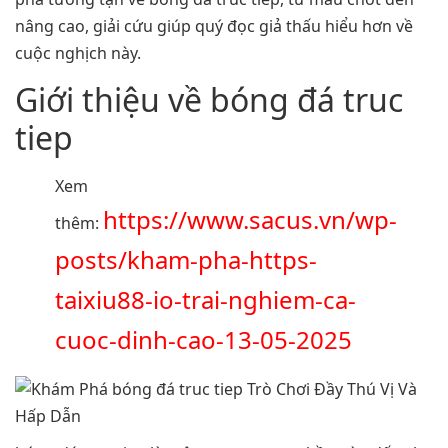
nâng cao, giải cứu giúp quý đọc giả thấu hiểu hơn về
cuộc nghịch này.
Giới thiệu về bóng đá truc
tiep
Xem
https://www.sacus.vn/wp-
thêm:
posts/kham-pha-https-
taixiu88-io-trai-nghiem-ca-
cuoc-dinh-cao-13-05-2025