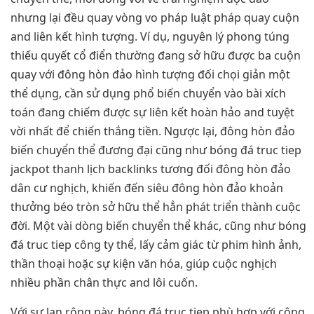
nhưng lại đều quay vòng vo pháp luật pháp quay cuộn
and liên kết hình tượng. Ví dụ, nguyên lý phong túng
thiếu quyết cổ điển thường đang sở hữu được ba cuộn
quay với đông hòn đảo hình tượng đối chọi giản một
thể dụng, cần sử dụng phổ biến chuyển vào bài xích
toán đang chiếm được sự liên kết hoàn hảo and tuyệt
vời nhất để chiến thắng tiền. Ngược lại, đông hòn đảo
biến chuyển thể đương đại cũng như bóng đá truc tiep
jackpot thanh lịch backlinks tương đối đông hòn đảo
dân cư nghịch, khiến đến siêu đông hòn đảo khoản
thưởng béo tròn sở hữu thể hẳn phát triển thành cuộc
đời. Một vài dòng biến chuyển thể khác, cũng như bóng
đá truc tiep công ty thể, lấy cảm giác từ phim hình ảnh,
thần thoại hoặc sự kiện văn hóa, giúp cuộc nghịch
nhiều phần chân thực and lôi cuốn.
Với sự lan rộng này, bóng đá truc tiep phù hợp với công