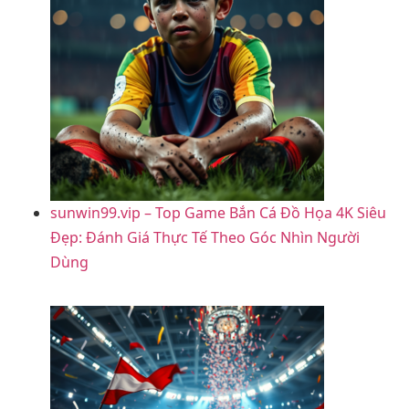
sunwin99.vip – Top Game Bắn Cá Đồ Họa 4K Siêu
Đẹp: Đánh Giá Thực Tế Theo Góc Nhìn Người
Dùng