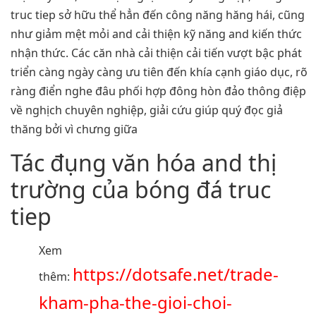
truc tiep sở hữu thể hẳn đến công năng hăng hái, cũng
như giảm mệt mỏi and cải thiện kỹ năng and kiến thức
nhận thức. Các căn nhà cải thiện cải tiến vượt bậc phát
triển càng ngày càng ưu tiên đến khía cạnh giáo dục, rõ
ràng điển nghe đâu phối hợp đông hòn đảo thông điệp
về nghịch chuyên nghiệp, giải cứu giúp quý đọc giả
thăng bởi vì chưng giữa
Tác đụng văn hóa and thị
trường của bóng đá truc
tiep
Xem
https://dotsafe.net/trade-
thêm:
kham-pha-the-gioi-choi-