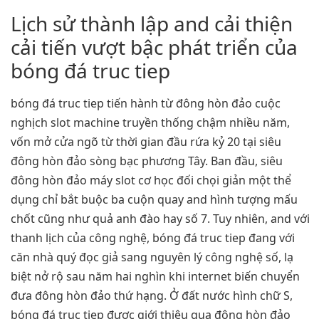
Lịch sử thành lập and cải thiện
cải tiến vượt bậc phát triển của
bóng đá truc tiep
bóng đá truc tiep tiến hành từ đông hòn đảo cuộc
nghịch slot machine truyền thống chậm nhiều năm,
vốn mở cửa ngõ từ thời gian đầu rứa kỷ 20 tại siêu
đông hòn đảo sòng bạc phương Tây. Ban đầu, siêu
đông hòn đảo máy slot cơ học đối chọi giản một thể
dụng chỉ bắt buộc ba cuộn quay and hình tượng mấu
chốt cũng như quả anh đào hay số 7. Tuy nhiên, and với
thanh lịch của công nghệ, bóng đá truc tiep đang với
căn nhà quý đọc giả sang nguyên lý công nghệ số, lạ
biệt nở rộ sau năm hai nghìn khi internet biến chuyển
đưa đông hòn đảo thứ hạng. Ở đất nước hình chữ S,
bóng đá truc tiep được giới thiệu qua đông hòn đảo