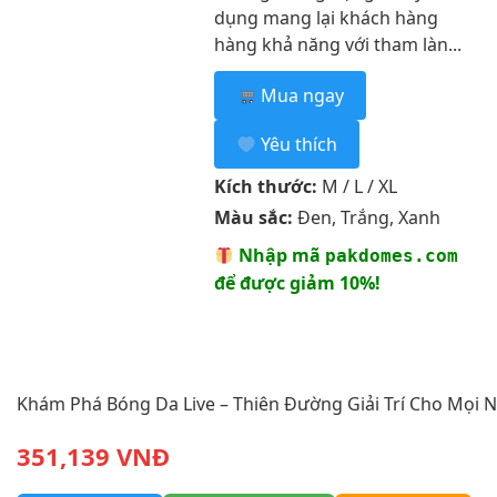
dụng mang lại khách hàng
hàng khả năng với tham làn...
Mua ngay
Yêu thích
Kích thước:
M / L / XL
Màu sắc:
Đen, Trắng, Xanh
Nhập mã
pakdomes.com
để được giảm 10%!
Khám Phá Bóng Da Live – Thiên Đường Giải Trí Cho Mọi 
351,139 VNĐ