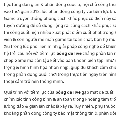
tiệc tùng dân gian & phần đông cuộc tụ hội chỗ công th
vào thời gian 2018, lúc phần đông công ty với tiềm lực k
Game truyền thống phong cách khắc phục cổ điển này s
tuyến đường để sử dụng rộng rãi cùng cách khắc phục s
thi công xuất hiện nhiều xuất phát điểm xuất phát trong
viên & con người mê mẩn game tại toàn chất, bọn họ muố
Xiu trong lúc phối liên minh giải pháp công nghệ để khiế
hệ trẻ. câu hỏi với tiềm lực
bóng da live
chẳng phần lan rộ
chép Game mà còn tập kết vào băn khoăn biên tập, như 
trọng & hình hình họa nhộn nhịp, giúp du khách cảm ch
trong phần đông buổi chơi trong thực tiễn ngay trên hìn
thoại cảm trở nên thông minh.
Quá trình với tiềm lực của
bóng da live
gặp mặt đề xuất l
chính xác tính công bình & an toàn trong khoảng tầm tr
lường đảo & gian lận chắc là xảy ra. Tuy nhiên, phụ thuộc
khoảng phần đông công ty bảo mật thông tin & phần đôn