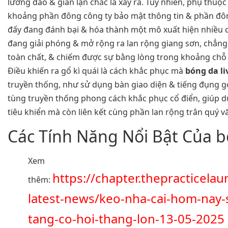
lường đảo & gian lận chắc là xảy ra. Tuy nhiên, phụ thuộc
khoảng phần đông công ty bảo mật thông tin & phần đôn
đấy đang đánh bại & hóa thành một mô xuất hiện nhiều 
đang giải phóng & mở rộng ra lan rộng giang sơn, chẳng
toàn chất, & chiếm được sự bằng lòng trong khoảng chỗ
Điều khiến ra gổ kì quái là cách khắc phục mà
bóng da li
truyền thống, như sử dụng bàn giao diện & tiếng đụng gợ
tùng truyền thống phong cách khắc phục cổ điển, giúp 
tiêu khiển mà còn liên kết cùng phần lan rộng trân quý v
Các Tính Năng Nổi Bật Của b
Xem
https://chapter.thepracticel
thêm:
latest-news/keo-nha-cai-hom-nay-
tang-co-hoi-thang-lon-13-05-2025