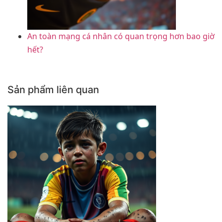
An toàn mạng cá nhân có quan trọng hơn bao giờ
hết?
Sản phẩm liên quan