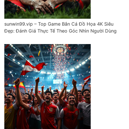
sunwin99.vip – Top Game Bắn Cá Đồ Họa 4K Siêu
Đẹp: Đánh Giá Thực Tế Theo Góc Nhìn Người Dùng