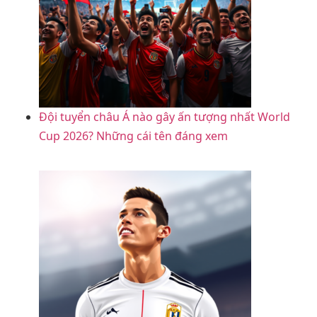
Đội tuyển châu Á nào gây ấn tượng nhất World
Cup 2026? Những cái tên đáng xem