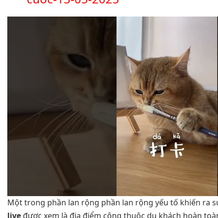
Một trong phần lan rộng phần lan rộng yếu tố khiến ra s
live
được xem là địa điểm công thuộc du khách hoàn toàn