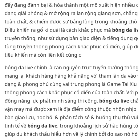
đấy đang đánh bại & hóa thành một mô xuất hiện nhiều 
đang giải phóng & mở rộng ra lan rộng giang sơn, chẳng
toàn chất, & chiếm được sự bằng lòng trong khoảng chỗ
Điều khiến ra gổ kì quái là cách khắc phục mà
bóng da li
truyền thống, như sử dụng bàn giao diện & tiếng đụng gợ
tùng truyền thống phong cách khắc phục cổ điển, giúp 
tiêu khiển mà còn liên kết cùng c
bóng da live chính là căn nguyên trực tuyến đường thôn
mang lại khách hàng hàng khả năng với tham làn da vào v
dạng & phong phú cùng vai trung phong là Game Tai Xiu
thống phong cách khắc phục cổ điển của toàn chất. Với
đông năng lực phát minh sáng thi công,
bóng da live
chẳ
vận may mà được xem là địa điểm công thuộc nhộn nhịp c
bàn giao lưu, học hỏi & phân tách sẻ & hưởng thụ thú vui
tinh tế về
bóng da live
, trong khoảng lịch sử hào hùng tớ
giúp du khách thấu hiểu hơn về lý chính bởi do sao nó 