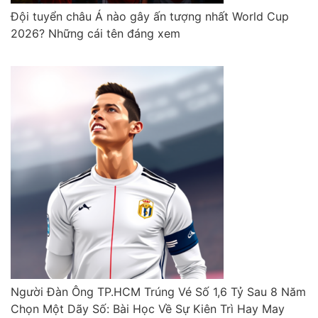
Đội tuyển châu Á nào gây ấn tượng nhất World Cup
2026? Những cái tên đáng xem
Người Đàn Ông TP.HCM Trúng Vé Số 1,6 Tỷ Sau 8 Năm
Chọn Một Dãy Số: Bài Học Về Sự Kiên Trì Hay May