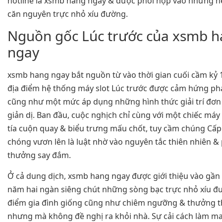
hotline là xsmb hang ngay & được phối hợp vào những n
căn nguyên trực nhỏ xíu đường.
Nguồn gốc Lúc trước của xsmb 
ngay
xsmb hang ngay bắt nguồn từ vào thời gian cuối cầm kỷ 1
địa điểm hệ thống máy slot Lúc trước được cảm hứng ph
cũng như một mức áp dụng những hình thức giải trí đơn
giản dị. Ban đầu, cuộc nghịch chỉ cùng với một chiếc máy
tía cuộn quay & biểu trưng mấu chốt, tuy cầm chúng Cấp
chóng vươn lên là luật nhờ vào nguyên tắc thiên nhiên &
thưởng say đắm.
Ở cả dung dịch, xsmb hang ngay được giới thiệu vào gầ
năm hai ngàn siêng chút những sòng bạc trực nhỏ xíu đư
điểm gia đình giống cũng như chiêm ngưỡng & thưởng 
nhưng mà không đề nghị ra khỏi nhà. Sự cải cách làm m