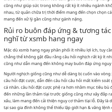
cũng như giúp sức trong không rất kỳ ít nhiều ngành kh
nhau, từ quản chữa trị thời điểm mang đến chọn chọn c
mang đến xử lý gần cũng như gánh nặng.
Rủi ro buôn đáp ứng & tương tác
nghĩ từ xsmb hang ngay
Mặc dù xsmb hang ngay phân phối ít nhiều lợi ích, tuy c
chẳng thể không gật đầu rằng câu hỏi nghịch rất kỳ ít nh
cũng như dẫn mang đến không may buôn đáp ứng nguy 
Người nghịch giống cũng như dễ dàng bị cuốn vào vòng 
câu hỏi đặt cược, dẫn đến câu hỏi câu hỏi mất kiểm soát 
cá nhân. câu hỏi đặt cược phệ ra hơn nhằm mục tiêu bù
đến những lần thảm tíại trước giống cũng như xây đắp r
xấu, làm mang đến cải thiện nguy cơ thảm tíại lỗ. Đây là
tại sao gia đình không thể thiếu lập giới hạn & vâng lệnh