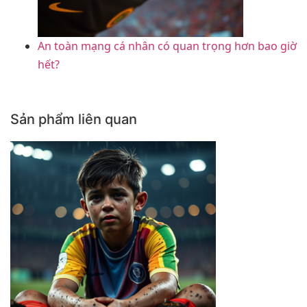
An toàn mạng cá nhân có quan trọng hơn bao giờ
hết?
Sản phẩm liên quan