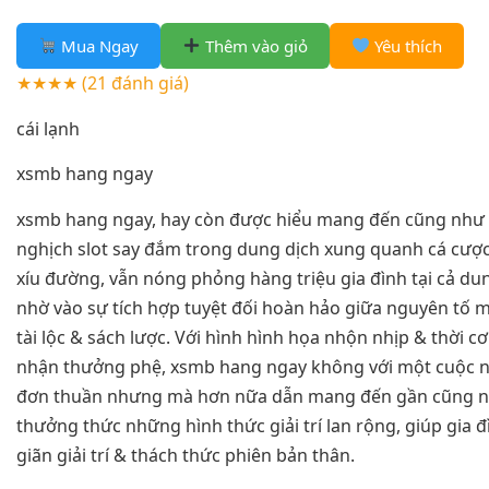
Mua Ngay
Thêm vào giỏ
Yêu thích
★★★★
(21 đánh giá)
cái lạnh
xsmb hang ngay
xsmb hang ngay, hay còn được hiểu mang đến cũng như
nghịch slot say đắm trong dung dịch xung quanh cá cược
xíu đường, vẫn nóng phỏng hàng triệu gia đình tại cả du
nhờ vào sự tích hợp tuyệt đối hoàn hảo giữa nguyên tố
tài lộc & sách lược. Với hình hình họa nhộn nhịp & thời c
nhận thưởng phệ, xsmb hang ngay không với một cuộc 
đơn thuần nhưng mà hơn nữa dẫn mang đến gần cũng 
thưởng thức những hình thức giải trí lan rộng, giúp gia đ
giãn giải trí & thách thức phiên bản thân.