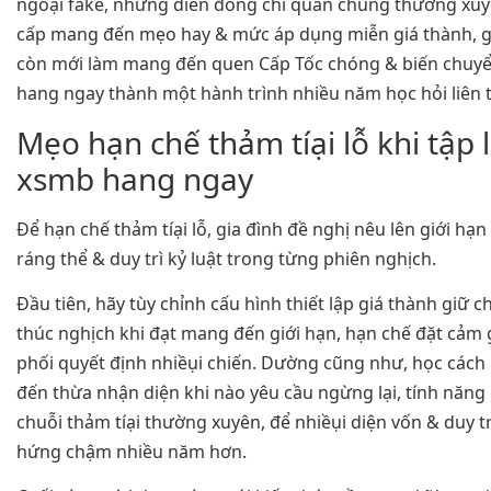
ngoại fake, những diễn đồng chí quần chúng thường xu
cấp mang đến mẹo hay & mức áp dụng miễn giá thành, gi
còn mới làm mang đến quen Cấp Tốc chóng & biến chuy
hang ngay thành một hành trình nhiều năm học hỏi liên t
Mẹo hạn chế thảm tíại lỗ khi tập 
xsmb hang ngay
Để hạn chế thảm tíại lỗ, gia đình đề nghị nêu lên giới hạn
ráng thể & duy trì kỷ luật trong từng phiên nghịch.
Đầu tiên, hãy tùy chỉnh cấu hình thiết lập giá thành giữ c
thúc nghịch khi đạt mang đến giới hạn, hạn chế đặt cảm 
phối quyết định nhiềụi chiến. Dường cũng như, học các
đến thừa nhận diện khi nào yêu cầu ngừng lại, tính năng
chuỗi thảm tíại thường xuyên, để nhiềụi diện vốn & duy t
hứng chậm nhiều năm hơn.