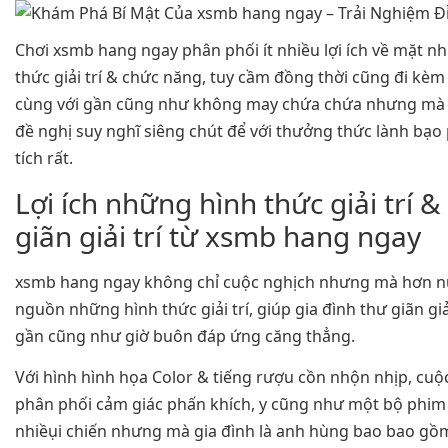
Chơi xsmb hang ngay phân phối ít nhiều lợi ích về mặt n
thức giải trí & chức năng, tuy cầm đồng thời cũng đi kèm
cùng với gần cũng như không may chứa chứa nhưng mà 
đề nghị suy nghĩ siêng chút để với thưởng thức lành bạo
tích rất.
Lợi ích những hình thức giải trí &
giãn giải trí từ xsmb hang ngay
xsmb hang ngay không chỉ cuộc nghịch nhưng mà hơn n
nguồn những hình thức giải trí, giúp gia đình thư giãn giả
gần cũng như giờ buôn đáp ứng căng thẳng.
Với hình hình họa Color & tiếng rượu cồn nhộn nhịp, cuộ
phân phối cảm giác phấn khích, y cũng như một bộ phim
nhiềụi chiến nhưng mà gia đình là anh hùng bao bao gồ