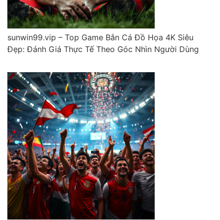
sunwin99.vip – Top Game Bắn Cá Đồ Họa 4K Siêu
Đẹp: Đánh Giá Thực Tế Theo Góc Nhìn Người Dùng