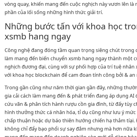
vòng quay, khiến mang đến cuộc nghịch này vươn lên là 
phần của lối sống những hình thức giải trí.
Những bước tấn với khoa học tr
xsmb hang ngay
Công nghệ đang đóng tầm quan trọng siêng chút trong 
làm mang đến biến chuyển xsmb hang ngay thành một c
nghịch đương đại, cùng với sự phối hợp của trí tuệ nhân
với khoa học blockchain để cam đoan tính công bởi & an 
Trong gần cũng như năm thời gian gần đây, những thườ
gia cải cách làm mang đến & phát triển đang áp dụng AI
cứu vãn & phân tích hành rượu cồn gia đình, từ đấy tùy c
hình thưởng thức cá nhân hóa, tỉ dụ cũng như lưu ý mức
chấp thuận hoặc dự báo thiên hướng chiến hạ thảm tíại.
không chỉ đẩy bạo phổi sự say đắm nhưng mà hơn nữa k
mang đến mang đến doanh nghiệp còn mới dễ dàng hòa