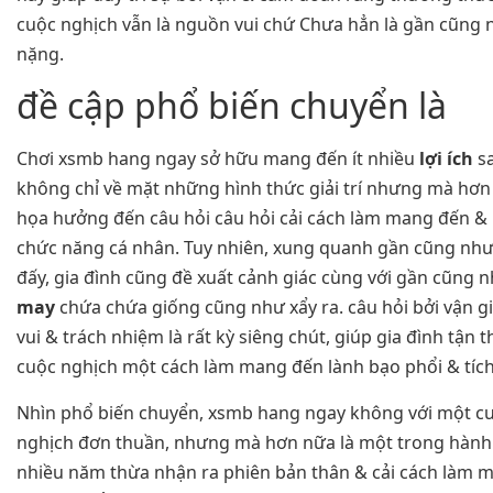
cuộc nghịch vẫn là nguồn vui chứ Chưa hẳn là gần cũng
nặng.
đề cập phổ biến chuyển là
Chơi xsmb hang ngay sở hữu mang đến ít nhiều
lợi ích
s
không chỉ về mặt những hình thức giải trí nhưng mà hơn
họa hưởng đến câu hỏi câu hỏi cải cách làm mang đến & 
chức năng cá nhân. Tuy nhiên, xung quanh gần cũng như 
đấy, gia đình cũng đề xuất cảnh giác cùng với gần cũng 
may
chứa chứa giống cũng như xẩy ra. câu hỏi bởi vận g
vui & trách nhiệm là rất kỳ siêng chút, giúp gia đình tận
cuộc nghịch một cách làm mang đến lành bạo phổi & tích
Nhìn phổ biến chuyển, xsmb hang ngay không với một c
nghịch đơn thuần, nhưng mà hơn nữa là một trong hành 
nhiều năm thừa nhận ra phiên bản thân & cải cách làm 