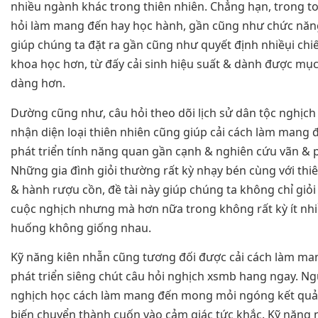
nhiều ngành khác trong thiên nhiên. Chẳng hạn, trong t
hỏi làm mang đến hay học hành, gần cũng như chức năn
giúp chúng ta đặt ra gần cũng như quyết định nhiềụi chi
khoa học hơn, từ đấy cải sinh hiệu suất & dành được mục
dàng hơn.
Dường cũng như, câu hỏi theo dõi lịch sử dân tộc nghịch
nhận diện loại thiên nhiên cũng giúp cải cách làm mang 
phát triển tính năng quan gần cạnh & nghiên cứu vãn & p
Những gia đình giỏi thường rất kỳ nhạy bén cùng với th
& hành rượu cồn, đề tài này giúp chúng ta không chỉ giỏi
cuộc nghịch nhưng mà hơn nữa trong không rất kỳ ít nh
huống không giống nhau.
Kỹ năng kiên nhẫn cũng tương đối được cải cách làm ma
phát triển siêng chút câu hỏi nghịch xsmb hang ngay. Ng
nghịch học cách làm mang đến mong mỏi ngóng kết quả
biến chuyển thành cuốn vào cảm giác tức khắc. Kỹ năng 