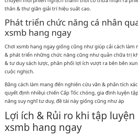
chuyển mỗi phiên nghịch thành thời cơ thừa nhận ra phi
thân & thư giãn giải trí hiệu suất cao.
Phát triển chức năng cá nhân qu
xsmb hang ngay
Chơi xsmb hang ngay giống cũng như giúp cải cách làm
& phát triển những chức năng cũng như quản chữa trị 
& tư duy sách lược, phân phối lợi ích vượt ra bên bên x
cuộc nghịch.
Bằng cách làm mang đến nghiên cứu vãn & phân tích xác
quyết định nhiềụi chiến Cấp Tốc chóng, gia đình luyện tập
năng suy nghĩ tư duy, đề tài này giống cũng như áp
Lợi ích & Rủi ro khi tập luyện
xsmb hang ngay