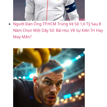
Người Đàn Ông TP.HCM Trúng Vé Số 1,6 Tỷ Sau 8
Năm Chọn Một Dãy Số: Bài Học Về Sự Kiên Trì Hay
May Mắn?