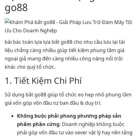
go88
bài bác toán lựa lựa bắt go88 cho nhu cầu lưu lại tài
liệu chẳng càng nhiều giúp tiết kiệm phung tầm giá
ngoại giả mang đến càng nhiều công năng nổi trội
khác cho quý tổ chức.
1. Tiết Kiệm Chi Phí
Sử dụng bắt go88 giúp tổ chức eo hẹp nhỏ phung tầm
giá vốn góp vốn đầu tư ban đầu & duy trì.
Không buộc phải phong phương pháp sản
phẩm phần cứng
: Doanh nghiệp không buộc
phải góp vốn đầu tư vào sever vật lý hay nền tảng