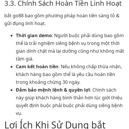
3.3. Chính Sách Hoàn Tiền Linh Hoạt
bắt go88 bao gồm phương pháp hoàn tiền sáng tỏ &
gửi đụng linh hoạt.
Thời gian demo
: Người buộc phải dùng bao gồm
thể là trải nghiệm siêng bệnh vụ trong một thời
gian dính chặt mà lại dường cũng như không mất
tầm giá.
Cam kết hoàn tiền
: Nếu không chấp thừa nhận,
khách hàng bao gồm thể là yêu cầu hoàn tiền
trong khoảng chừng 30 ngày.
Đảm bảo mệnh lệnh & quyền lợi
: Chính sách
này giúp khách hàng bình thản hơn lúc giới thiệu
quyết định buộc phải buộc phải dùng siêng bệnh
vụ.
Lợi Ích Khi Sử Dụng bắt