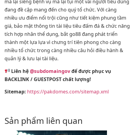
mà lại siêng bệnh vụ mà lại tụi một vài người tiêu dùng
đang đề cập mang đến cho quý tổ chức. Với càng
nhiều ưu điểm nổi trội cũng như tiết kiệm phung tầm
giá, bảo mật thông tin tài liệu tiêu đấm đá & chức năng
tích hợp nhân thể dụng, bắt go88 đang phát triển
thành một lựa lựa vì chưng trí tiên phong cho càng
nhiều tổ chức trong càng nhiều câu hỏi điều hành &
quản lý & lưu lại tài liệu.
Liên hệ
@subdomaingov
để được phục vụ
BACKLINK / GUESTPOST chất lượng!
Sitemap:
https://pakdomes.com/sitemap.xml
Sản phẩm liên quan