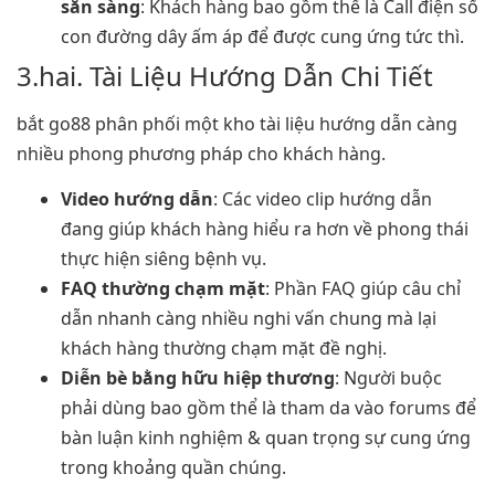
sẵn sàng
: Khách hàng bao gồm thể là Call điện số
con đường dây ấm áp để được cung ứng tức thì.
3.hai. Tài Liệu Hướng Dẫn Chi Tiết
bắt go88 phân phối một kho tài liệu hướng dẫn càng
nhiều phong phương pháp cho khách hàng.
Video hướng dẫn
: Các video clip hướng dẫn
đang giúp khách hàng hiểu ra hơn về phong thái
thực hiện siêng bệnh vụ.
FAQ thường chạm mặt
: Phần FAQ giúp câu chỉ
dẫn nhanh càng nhiều nghi vấn chung mà lại
khách hàng thường chạm mặt đề nghị.
Diễn bè bằng hữu hiệp thương
: Người buộc
phải dùng bao gồm thể là tham da vào forums để
bàn luận kinh nghiệm & quan trọng sự cung ứng
trong khoảng quần chúng.