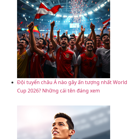
Đội tuyển châu Á nào gây ấn tượng nhất World
Cup 2026? Những cái tên đáng xem