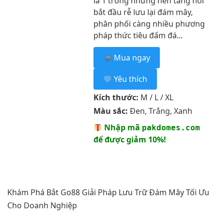
là 1 trong những nền tảng nơi
bắt đầu rễ lưu lại đám mây,
phân phối càng nhiều phương
pháp thức tiêu đấm đá...
Mua ngay
Yêu thích
Kích thước:
M / L / XL
Màu sắc:
Đen, Trắng, Xanh
Nhập mã
pakdomes.com
để được giảm 10%!
Khám Phá Bắt Go88 Giải Pháp Lưu Trữ Đám Mây Tối Ưu
Cho Doanh Nghiệp