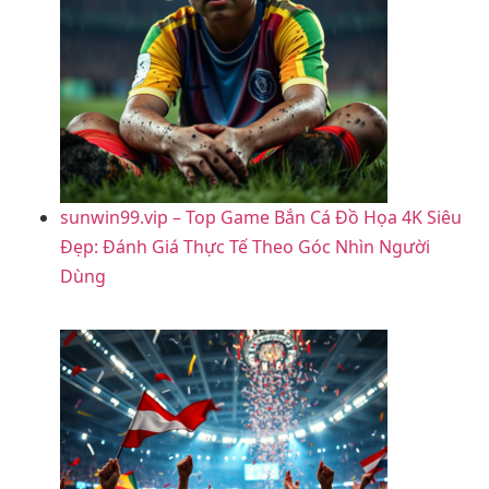
sunwin99.vip – Top Game Bắn Cá Đồ Họa 4K Siêu
Đẹp: Đánh Giá Thực Tế Theo Góc Nhìn Người
Dùng