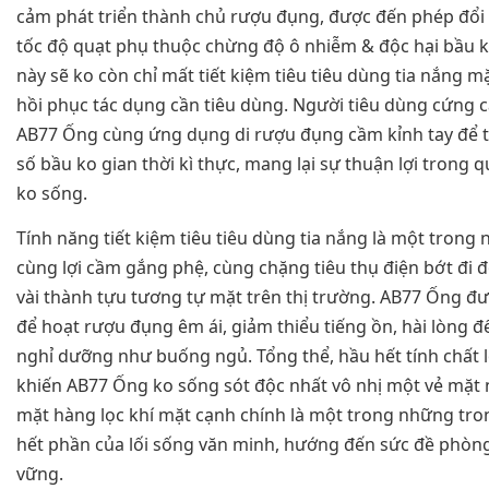
cảm phát triển thành chủ rượu đụng, được đến phép đổi
tốc độ quạt phụ thuộc chừng độ ô nhiễm & độc hại bầu k
này sẽ ko còn chỉ mất tiết kiệm tiêu tiêu dùng tia nắng m
hồi phục tác dụng cần tiêu dùng. Người tiêu dùng cứng 
AB77 Ống cùng ứng dụng di rượu đụng cầm kỉnh tay để t
số bầu ko gian thời kì thực, mang lại sự thuận lợi trong 
ko sống.
Tính năng tiết kiệm tiêu tiêu dùng tia nắng là một trong
cùng lợi cầm gắng phệ, cùng chặng tiêu thụ điện bớt đi 
vài thành tựu tương tự mặt trên thị trường. AB77 Ống đ
để hoạt rượu đụng êm ái, giảm thiểu tiếng ồn, hài lòng đ
nghỉ dưỡng như buống ngủ. Tổng thể, hầu hết tính chất 
khiến AB77 Ống ko sống sót độc nhất vô nhị một vẻ mặt
mặt hàng lọc khí mặt cạnh chính là một trong những tro
hết phần của lối sống văn minh, hướng đến sức đề phòn
vững.