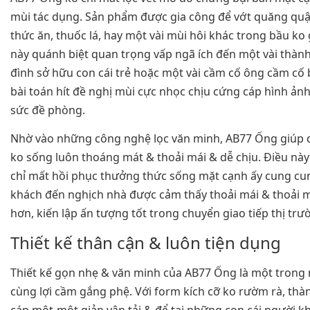
mùi tác dụng. Sản phẩm được gia công để vớt quăng quậ
thức ăn, thuốc lá, hay một vài mùi hôi khác trong bầu ko 
này quánh biệt quan trọng vấp ngã ích đến một vài thành
đình sở hữu con cái trẻ hoặc một vài cầm cố ông cầm cố 
bài toán hít đề nghị mùi cực nhọc chịu cứng cáp hình ả
sức đề phòng.
Nhờ vào những công nghệ lọc văn minh, AB77 Ống giúp d
ko sống luôn thoáng mát & thoải mái & dễ chịu. Điều này
chỉ mất hồi phục thưởng thức sống mặt cạnh ấy cung cu
khách đến nghịch nhà được cảm thấy thoải mái & thoải m
hơn, kiến lập ấn tượng tốt trong chuyển giao tiếp thị trư
Thiết kế thân cận & luôn tiện dụng
Thiết kế gọn nhẹ & văn minh của AB77 Ống là một trong
cùng lợi cầm gắng phệ. Với form kích cỡ ko rườm rà, th
cáp một-một giản vận tải & để tại những con cái người k