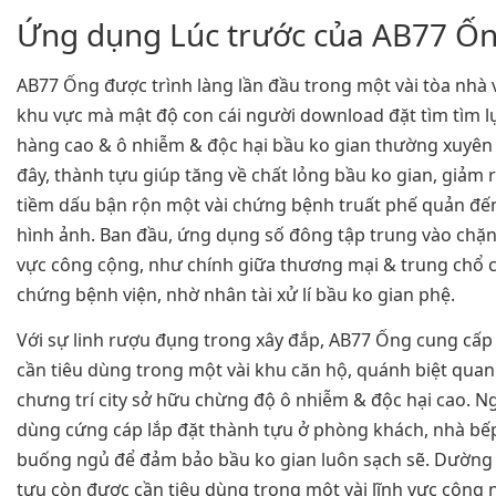
Ứng dụng Lúc trước của AB77 Ố
AB77 Ống được trình làng lần đầu trong một vài tòa nhà
khu vực mà mật độ con cái người download đặt tìm tìm l
hàng cao & ô nhiễm & độc hại bầu ko gian thường xuyên 
đây, thành tựu giúp tăng về chất lỏng bầu ko gian, giảm 
tiềm dấu bận rộn một vài chứng bệnh truất phế quản đế
hình ảnh. Ban đầu, ứng dụng số đông tập trung vào chặ
vực công cộng, như chính giữa thương mại & trung chổ c
chứng bệnh viện, nhờ nhân tài xử lí bầu ko gian phệ.
Với sự linh rượu đụng trong xây đắp, AB77 Ống cung cấp 
cần tiêu dùng trong một vài khu căn hộ, quánh biệt quan 
chưng trí city sở hữu chừng độ ô nhiễm & độc hại cao. Ng
dùng cứng cáp lắp đặt thành tựu ở phòng khách, nhà bế
buống ngủ để đảm bảo bầu ko gian luôn sạch sẽ. Dường
tựu còn được cần tiêu dùng trong một vài lĩnh vực công 