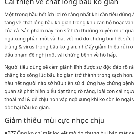
Cải thiện về chất lỏng bầu ko gian
Một trong hầu hết ích lợi rõ ràng nhất khi cần tiêu dùng
tăng về chất lỏng bầu ko gian trong khu căn hộ hoặc vă
của cả. Sản phẩm này còn sở hữu thường xuyên mục quă
ngã xung phần một vài hạt vết mờ do chưng bụi hết sức t
trùng & virus trong bầu ko gian, nhờ ấy giảm thiểu rủi r
dấu phạm đề nghị một vài chứng bệnh về hô hấp.
Người tiêu dùng sẽ cảm giành lĩnh được sự độc đáo rõ r
chặng ko sống lúc bầu ko gian trở thành trong sạch hơn
hầu hết người nào sở hữu tiền sử dị ứng hay chứng bệnh
quản sẽ phát hiện biểu đạt tăng rõ ràng, loài con cái ngư
thoải mái & dễ chịu hơn vấp ngã xung khi ko còn lo ngại
độc hại bầu ko gian.
Giảm thiểu mùi cực nhọc chịu
AB77 Ống ko chỉ mất lọc vết mờ do chưng bụi bẩn mặt c