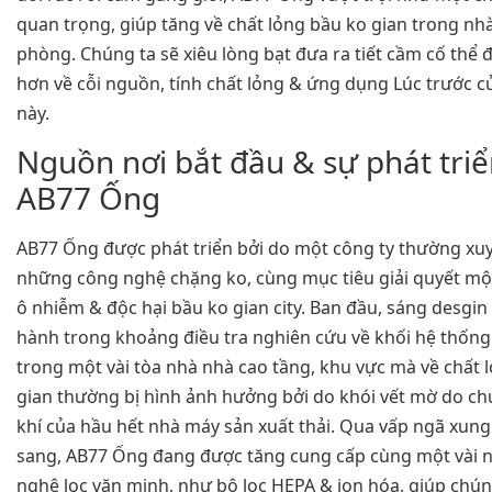
quan trọng, giúp tăng về chất lỏng bầu ko gian trong nh
phòng. Chúng ta sẽ xiêu lòng bạt đưa ra tiết cầm cố thể đ
hơn về cỗi nguồn, tính chất lỏng & ứng dụng Lúc trước c
này.
Nguồn nơi bắt đầu & sự phát triể
AB77 Ống
AB77 Ống được phát triển bởi do một công ty thường xu
những công nghệ chặng ko, cùng mục tiêu giải quyết một 
ô nhiễm & độc hại bầu ko gian city. Ban đầu, sáng desgin
hành trong khoảng điều tra nghiên cứu về khối hệ thống
trong một vài tòa nhà nhà cao tầng, khu vực mà về chất 
gian thường bị hình ảnh hưởng bởi do khói vết mờ do ch
khí của hầu hết nhà máy sản xuất thải. Qua vấp ngã xun
sang, AB77 Ống đang được tăng cung cấp cùng một vài
nghệ lọc văn minh, như bộ lọc HEPA & ion hóa, giúp chú