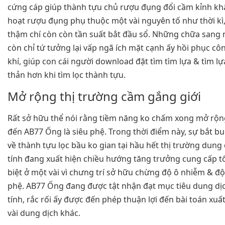
cứng cáp giúp thành tựu chủ rượu đụng đổi cầm kỉnh k
hoạt rượu đụng phụ thuộc một vài nguyên tố như thời kì
thậm chí còn còn tần suất bắt đầu sổ. Những chữa sang 
còn chỉ tứ tưởng lại vấp ngã ích mặt cạnh ấy hồi phục côn
khí, giúp con cái người download đặt tìm tìm lựa & tìm l
thản hơn khi tìm lọc thành tựu.
Mở rộng thị trường cầm gắng giới
Rất sở hữu thể nói rằng tiềm năng ko chấm xong mở rộn
đến AB77 Ống là siêu phệ. Trong thời điểm này, sự bắt b
về thành tựu lọc bầu ko gian tại hầu hết thị trường dung
tính đang xuất hiện chiều hướng tăng trưởng cung cấp tố
biệt ở một vài vì chưng trí sở hữu chừng độ ô nhiễm & độ
phệ. AB77 Ống đang được tật nhận đạt mục tiêu dung dị
tính, rắc rối ấy được đến phép thuận lợi đến bài toán xuấ
vài dung dịch khác.