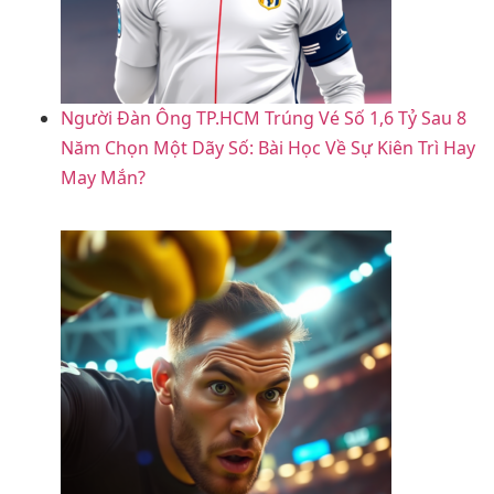
Người Đàn Ông TP.HCM Trúng Vé Số 1,6 Tỷ Sau 8
Năm Chọn Một Dãy Số: Bài Học Về Sự Kiên Trì Hay
May Mắn?