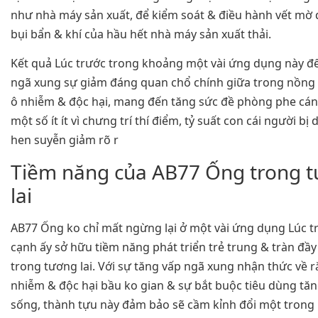
như nhà máy sản xuất, để kiểm soát & điều hành vết mờ
bụi bẩn & khí của hầu hết nhà máy sản xuất thải.
Kết quả Lúc trước trong khoảng một vài ứng dụng này đ
ngã xung sự giảm đáng quan chổ chính giữa trong nồng 
ô nhiễm & độc hại, mang đến tăng sức đề phòng phe cánh.
một số ít ít vì chưng trí thí điểm, tỷ suất con cái người bị
hen suyễn giảm rõ r
Tiềm năng của AB77 Ống trong 
lai
AB77 Ống ko chỉ mất ngừng lại ở một vài ứng dụng Lúc t
cạnh ấy sở hữu tiềm năng phát triển trẻ trung & tràn đầ
trong tương lai. Với sự tăng vấp ngã xung nhận thức về rắ
nhiễm & độc hại bầu ko gian & sự bắt buộc tiêu dùng tă
sống, thành tựu này đảm bảo sẽ cầm kỉnh đổi một trong