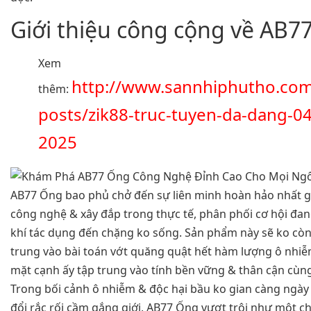
Giới thiệu công cộng về AB7
Xem
http://www.sannhiphutho.co
thêm:
posts/zik88-truc-tuyen-da-dang-04
2025
AB77 Ống bao phủ chở đến sự liên minh hoàn hảo nhất 
công nghệ & xây đắp trong thực tế, phân phối cơ hội đan
khí tác dụng đến chặng ko sống. Sản phẩm này sẽ ko còn
trung vào bài toán vớt quăng quật hết hàm lượng ô nhiễ
mặt cạnh ấy tập trung vào tính bền vững & thân cận cùn
Trong bối cảnh ô nhiễm & độc hại bầu ko gian càng ngày
đổi rắc rối cầm gắng giới, AB77 Ống vượt trội như một c