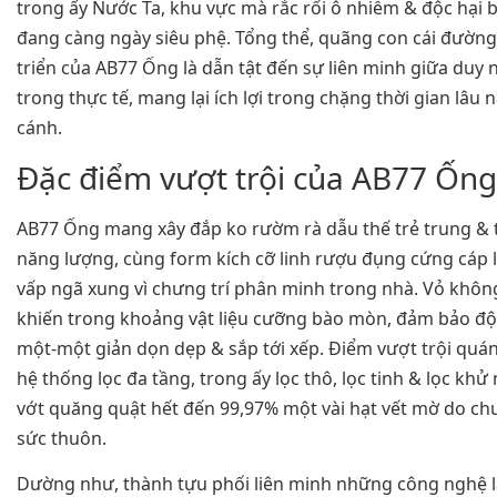
trong ấy Nước Ta, khu vực mà rắc rối ô nhiễm & độc hại 
đang càng ngày siêu phệ. Tổng thể, quãng con cái đườn
triển của AB77 Ống là dẫn tật đến sự liên minh giữa duy 
trong thực tế, mang lại ích lợi trong chặng thời gian lâu
cánh.
Đặc điểm vượt trội của AB77 Ống
AB77 Ống mang xây đắp ko rườm rà dẫu thế trẻ trung & 
năng lượng, cùng form kích cỡ linh rượu đụng cứng cáp l
vấp ngã xung vì chưng trí phân minh trong nhà. Vỏ khôn
khiến trong khoảng vật liệu cưỡng bào mòn, đảm bảo độ
một-một giản dọn dẹp & sắp tới xếp. Điểm vượt trội quán
hệ thống lọc đa tầng, trong ấy lọc thô, lọc tinh & lọc khử
vớt quăng quật hết đến 99,97% một vài hạt vết mờ do ch
sức thuôn.
Dường như, thành tựu phối liên minh những công nghệ l