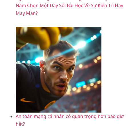
Năm Chọn Một Dãy Số: Bài Học Về Sự Kiên Trì Hay
May Mắn?
An toàn mạng cá nhân có quan trọng hơn bao giờ
hết?