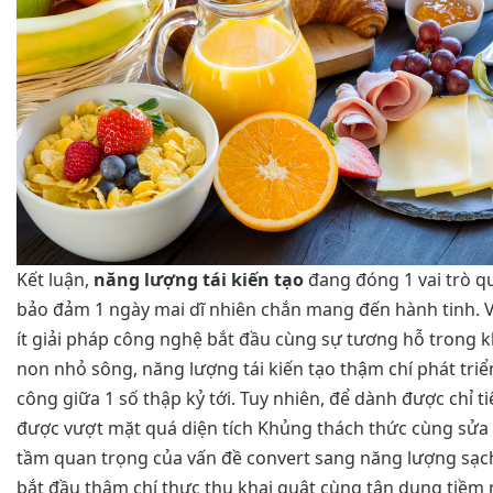
Kết luận,
năng lượng tái kiến tạo
đang đóng 1 vai trò q
bảo đảm 1 ngày mai dĩ nhiên chắn mang đến hành tinh. V
ít giải pháp công nghệ bắt đầu cùng sự tương hỗ trong 
non nhỏ sông, năng lượng tái kiến tạo thậm chí phát tri
công giữa 1 số thập kỷ tới. Tuy nhiên, để dành được chỉ ti
được vượt mặt quá diện tích Khủng thách thức cùng sửa
tầm quan trọng của vấn đề convert sang năng lượng sạch 
bắt đầu thậm chí thực thụ khai quật cùng tận dụng tiềm