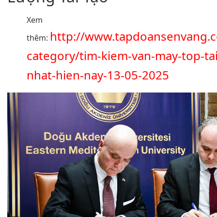
Xem
http://www.tapdoansenvang.
thêm:
category/tim-kiem-van-may-top-tai-
nhat-hien-nay-13-05-2025