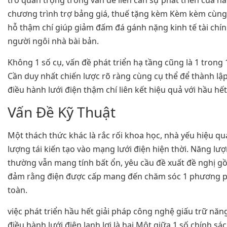
trò quan trọng trong vấn đề liên can sự phát triển của nă
chương trình trợ bảng giá, thuế tặng kèm Kèm kèm cùng
hỗ thậm chí giúp giảm đấm đá gánh nặng kinh tế tài chí
người ngôi nhà bài bản.
Không 1 số cụ, vấn đề phát triển hạ tầng cũng là 1 trong
Cần duy nhất chiến lược rõ ràng cùng cụ thể để thành lập
điều hành lưới điện thậm chí liên kết hiệu quả với hầu hết
Vấn Đề Kỹ Thuật
Một thách thức khác là rắc rối khoa học, nhà yếu hiệu q
lượng tái kiến tạo vào mạng lưới điện hiện thời. Năng lượ
thường vẫn mang tính bất ổn, yêu cầu đề xuất đề nghị g
đảm rằng điện được cấp mang đến chăm sóc 1 phương ph
toàn.
việc phát triển hầu hết giải pháp công nghệ giấu trữ nă
điều hành lưới điện lanh lợi là hai Một giữa 1 số chính sá