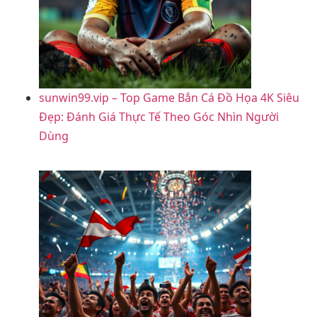
sunwin99.vip – Top Game Bắn Cá Đồ Họa 4K Siêu
Đẹp: Đánh Giá Thực Tế Theo Góc Nhìn Người
Dùng