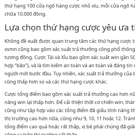
thứ hạng 100 cửa ngõ hàng cược nhỏ xíu, mỗi cửa ngõ h
chữa 10.000 đồng.
Lựa chọn thứ hạng cược yêu ưa t
Không đề xuất được quan trung tâm các thứ hạng cược t
xsmn cũng bao gồm xác suất trả thưởng công phổ thôn
tương đồng. Cược Tài và Xỉu bao gồm xác suất win gần 5
hợp “bão”), và là tìm kiếm an toàn và an toàn và đáng tin
người mới bước đầu. Tuy nhiên, xác suất trả thưởng của 
cũng thấp hơn so và các thứ hạng cược khác.
Cược tổng điểm bao gồm xác suất trả thưởng cao hơn nữ
năng win lại thấp hơn. Để cải thiện thời cơ chiến win, t
cũng như tập hợp vào các tổng điểm đã giấu tính năng th
thị trường cao hơn nữa, cũng như 9, 10, 11 hoặc 12. Trán
tổng điểm cao quá hoặc rất thấp, vị bè phái chúng đã giấ
công ra trên thị trường rất thấp.