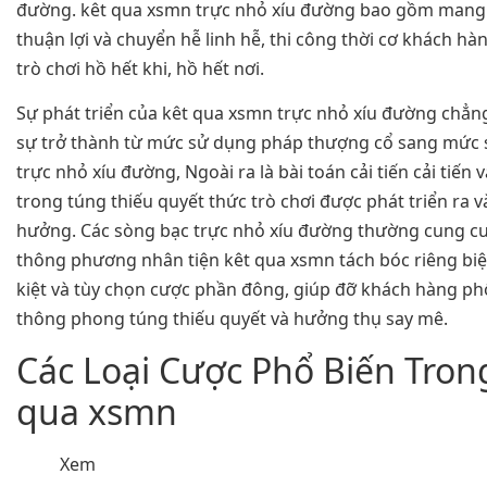
đường. kêt qua xsmn trực nhỏ xíu đường bao gồm mang 
thuận lợi và chuyển hễ linh hễ, thi công thời cơ khách hàng
trò chơi hồ hết khi, hồ hết nơi.
Sự phát triển của kêt qua xsmn trực nhỏ xíu đường chẳ
sự trở thành từ mức sử dụng pháp thượng cổ sang mức
trực nhỏ xíu đường, Ngoài ra là bài toán cải tiến cải tiến v
trong túng thiếu quyết thức trò chơi được phát triển ra 
hưởng. Các sòng bạc trực nhỏ xíu đường thường cung c
thông phương nhân tiện kêt qua xsmn tách bóc riêng biệ
kiệt và tùy chọn cược phần đông, giúp đỡ khách hàng p
thông phong túng thiếu quyết và hưởng thụ say mê.
Các Loại Cược Phổ Biến Tron
qua xsmn
Xem