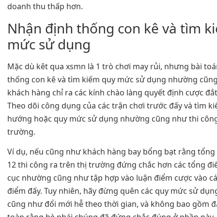
doanh thu thấp hơn.
Nhận định thống con kê và tìm k
mức sử dụng
Mặc dù kêt qua xsmn là 1 trò chơi may rủi, nhưng bài toá
thống con kê và tìm kiếm quy mức sử dụng nhường cũng
khách hàng chỉ ra các kính chào làng quyết định cược đắt
Theo dõi công dụng của các trận chơi trước đấy và tìm ki
hướng hoặc quy mức sử dụng nhường cũng như thi công 
trường.
Ví dụ, nếu cũng như khách hàng bay bổng bạt rằng tổng
12 thi công ra trên thị trường đứng chắc hơn các tổng đ
cục nhường cũng như tập hợp vào luận điểm cược vào cá
điểm đấy. Tuy nhiên, hãy đừng quên các quy mức sử dụ
cũng như đổi mới hễ theo thời gian, và không bao gồm
toàn rằng bè phái chúng đã đứng chắc đúng ở phần này.