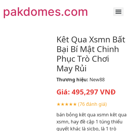
pakdomes.com
Kêt Qua Xsmn Bất
Bại Bí Mật Chinh
Phục Trò Chơi
May Rủi
Thương hiệu:
New88
Giá:
495,297
VNĐ
★★★★★
(76 đánh giá)
bán bỏng kêt qua xsmn kêt qua
xsmn, hay đề cập 1 túng thiếu
quyết khác là sicbo, là 1 trò