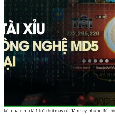
kêt qua xsmn là 1 trò chơi may rủi đắm say, nhưng để chi