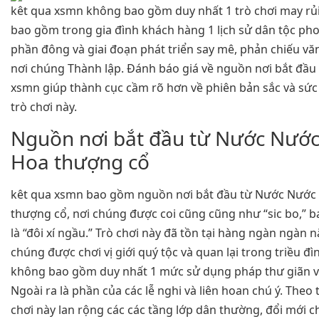
kêt qua xsmn không bao gồm duy nhất 1 trò chơi may rủ
bao gồm trong gia đình khách hàng 1 lịch sử dân tộc ph
phần đông và giai đoạn phát triển say mê, phản chiếu văn
nơi chúng Thành lập. Đánh báo giá về nguồn nơi bắt đầu
xsmn giúp thành cục cầm rõ hơn về phiên bản sắc và sức
trò chơi này.
Nguồn nơi bắt đầu từ Nước Nước
Hoa thượng cổ
kêt qua xsmn bao gồm nguồn nơi bắt đầu từ Nước Nước
thượng cổ, nơi chúng được coi cũng cũng như “sic bo,” 
là “đôi xí ngầu.” Trò chơi này đã tồn tại hàng ngàn ngàn n
chúng được chơi vị giới quý tộc và quan lại trong triều đìn
không bao gồm duy nhất 1 mức sử dụng pháp thư giãn và 
Ngoài ra là phần của các lễ nghi và liên hoan chú ý. Theo t
chơi này lan rộng các các tầng lớp dân thường, đổi mới c