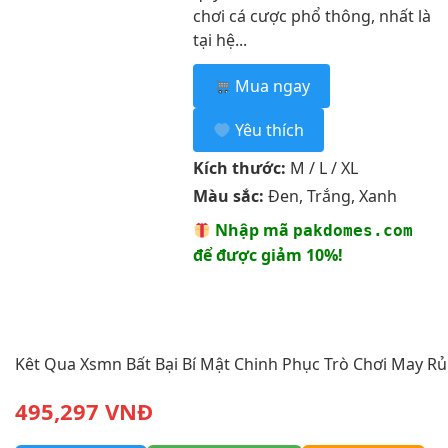
chơi cá cược phổ thông, nhất là
tại hệ...
Mua ngay
Yêu thích
Kích thước:
M / L / XL
Màu sắc:
Đen, Trắng, Xanh
Nhập mã
pakdomes.com
để được giảm 10%!
Kêt Qua Xsmn Bất Bại Bí Mật Chinh Phục Trò Chơi May Rủ
495,297 VNĐ