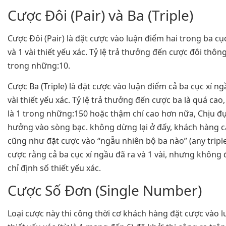
Cược Đôi (Pair) và Ba (Triple)
Cược Đôi (Pair) là đặt cược vào luận điểm hai trong ba cụ
và 1 vài thiết yếu xác. Tỷ lệ trả thưởng đến cược đôi thôn
trong những:10.
Cược Ba (Triple) là đặt cược vào luận điểm cả ba cục xí ng
vài thiết yếu xác. Tỷ lệ trả thưởng đến cược ba là quá ca
là 1 trong những:150 hoặc thậm chí cao hơn nữa, Chịu đ
hưởng vào sòng bạc. không dừng lại ở đấy, khách hàng 
cũng như đặt cược vào “ngẫu nhiên bộ ba nào” (any triple
cược rằng cả ba cục xí ngầu đã ra và 1 vài, nhưng không
chỉ định số thiết yếu xác.
Cược Số Đơn (Single Number)
Loại cược này thi công thời cơ khách hàng đặt cược vào l