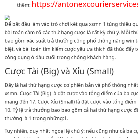
https://antonexcourierservice
thêm:
Để bắt đầu làm vào trò chơi kêt qua xsmn 1 túng thiếu q
bài toán cầm rõ các thứ hạng cược là rất kỳ chú ý. Mỗi t
bao gồm xác suất trả thưởng công phổ thông năng win t
biệt, và bài toán tìm kiếm cược yêu ưa thích đã thúc đẩy
công dụng ở đầu cuối trong chống khách hàng.
Cược Tài (Big) và Xỉu (Small)
Đây là hai thứ hạng cược cơ phiên bản và phổ thông nhất
xsmn. Cược Tài (Big) là đặt cược vào tổng điểm của ba cục
mang đến 17. Cược Xỉu (Small) là đặt cược vào tổng điểm
10. Tỷ lệ trả thưởng bao bao gồm cả hai thứ hạng cược 
thường là 1 trong những:1.
Tuy nhiên, duy nhất ngoại lệ chú ý: nếu cũng như cả ba c