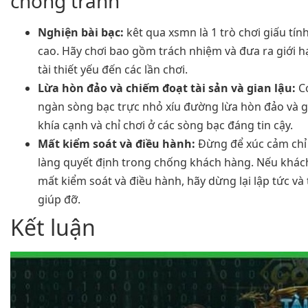
chống tránh
Nghiện bài bạc:
kêt qua xsmn là 1 trò chơi giấu tín
cao. Hãy chơi bao gồm trách nhiệm và đưa ra giới hạ
tài thiết yếu đến các lần chơi.
Lừa hòn đảo và chiếm đoạt tài sản và gian lậu:
Có
ngàn sòng bạc trực nhỏ xíu đường lừa hòn đảo và g
khía cạnh và chỉ chơi ở các sòng bạc đáng tin cậy.
Mất kiểm soát và điều hành:
Đừng để xúc cảm chỉ
làng quyết định trong chống khách hàng. Nếu khách
mất kiểm soát và điều hành, hãy dừng lại lập tức và
giúp đỡ.
Kết luận