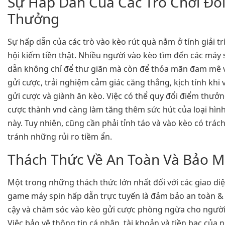
Sự Hấp Dẫn Của Các Trò Chơi Đổ
Thưởng
Sự hấp dẫn của các trò vào kèo rút quà nằm ở tính giải tr
hội kiếm tiền thật. Nhiều người vào kèo tìm đến các máy 
dẫn không chỉ để thư giãn mà còn để thỏa mãn đam mê 
gửi cược, trải nghiệm cảm giác căng thẳng, kịch tính khi 
gửi cược và giành ăn kèo. Việc có thể quy đổi điểm thưởn
cược thành vnd càng làm tăng thêm sức hút của loại hình 
này. Tuy nhiên, cũng cần phải tỉnh táo và vào kèo có trá
tránh những rủi ro tiềm ẩn.
Thách Thức Về An Toàn Và Bảo M
Một trong những thách thức lớn nhất đối với các giao di
game máy spin hấp dẫn trực tuyến là đảm bảo an toàn & 
cậy và chăm sóc vào kèo gửi cược phòng ngừa cho người
Việc bảo vệ thông tin cá nhân, tài khoản và tiền bạc của 