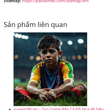
Sitemap:
https://pakdomes.com/sitemap.xml
Sản phẩm liên quan
sunwin99.vip – Top Game Bắn Cá Đồ Họa 4K Siêu