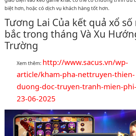
giao diện vào kèo game khác có thể có chương trình ưu đ
biệt hơn, hoặc có dịch vụ khách hàng tốt hơn.
Tương Lai Của kết quả xổ số
bắc trong tháng Và Xu Hướn
Trường
http://www.sacus.vn/wp-
Xem thêm:
article/kham-pha-nettruyen-thien-
duong-doc-truyen-tranh-mien-phi
23-06-2025