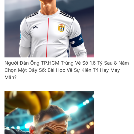
Người Đàn Ông TP.HCM Trúng Vé Số 1,6 Tỷ Sau 8 Năm
Chọn Một Dãy Số: Bài Học Về Sự Kiên Trì Hay May
Mắn?