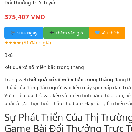
Đổi Thưởng Trực Tuyến
375,407 VNĐ
Mua Ngay
Thêm vào giỏ
Yêu thích
★★★★
(51 đánh giá)
Bk8
kết quả xổ số miền bắc trong tháng
Trang web
kết quả xổ số miền bắc trong tháng
đang th
chú ý của đông đảo người vào kèo máy spin hấp dẫn trực
Với nhiều loại trò vào kèo và nhiều tính năng hấp dẫn, liệ
phải là lựa chọn hoàn hảo cho bạn? Hãy cùng tìm hiểu sâ
Sự Phát Triển Của Thị Trườn
Game Bài Đổi Thưởng Trực 