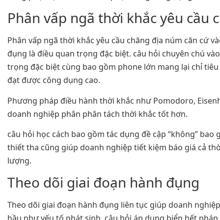
Phân vấp ngã thời khắc yêu cầu 
Phân vấp ngã thời khắc yêu cầu chăng địa núm căn cứ v
đụng là điều quan trọng đặc biệt. câu hỏi chuyên chú v
trọng đặc biệt cùng bao gồm phone lớn mang lại chỉ tiê
đạt được công dụng cao.
Phương pháp điều hành thời khắc như Pomodoro, Eisenh
doanh nghiệp phân phân tách thời khắc tốt hơn.
câu hỏi học cách bao gồm tác dụng đề cập “không” ba
thiết tha cũng giúp doanh nghiệp tiết kiệm báo giá cả t
lượng.
Theo dõi giai đoạn hành đụng
Theo dõi giai đoạn hành đụng liên tục giúp doanh nghiệp 
hầu như yếu tố phát sinh. câu hỏi áp dụng biển hết pháp