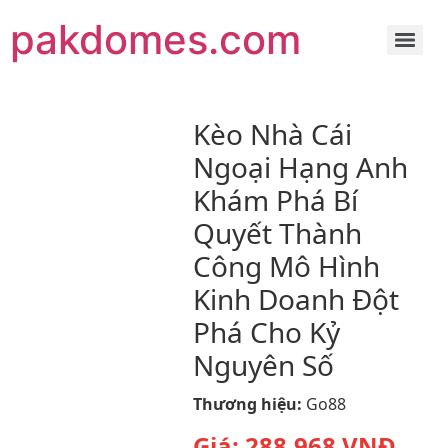
pakdomes.com
Kèo Nhà Cái
Ngoại Hạng Anh
Khám Phá Bí
Quyết Thành
Công Mô Hình
Kinh Doanh Đột
Phá Cho Kỷ
Nguyên Số
Thương hiệu:
Go88
Giá:
288,968
VNĐ