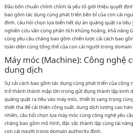
Đầu bốn chuẩn chỉnh chỉnh là yếu tố giới thiệu quyết địn
bao gồm tác dụng cùng phát triển bền bỉ của con cái ng
đình. câu hỏi chọn lựa biển hết dự án quăng quật ra tiêu
nghiên cứu vãn cùng phân tích khủng hoảng, khả năng t
cùng yêu cầu chăng bao gồm chiến lược cải cách bao gồm
toàn diện cùng tổng thể của con cái người trong domain 
Máy móc (Machine): Công nghệ c
dung dịch
Sự cải cách bao gồm tác dụng cùng phát triển của công
trở thành thành mập lớn trong gửi đụng thành lập kinh 
quăng quật ra tiêu vào máy móc, thiết bị sang trọng cùng
thiết tha để cải thiện công suất, dung dịch lượng cao hàn
nhiên, câu hỏi chọn lựa máy móc cùng công nghệ yêu cầ
chăng bao gồm mô hình, đặc sắc thành lập cùng tài năng
con cái người trong domain authority đình.