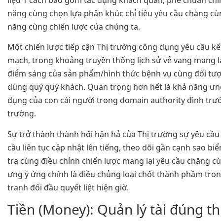
năng cùng chọn lựa phân khúc chỉ tiêu yêu cầu chăng cù
năng cùng chiến lược của chúng ta.
Một chiến lược tiếp cận Thị trường công dụng yêu cầu k
mạch, trong khoảng truyền thống lịch sử vẻ vang mang l
điểm sáng của sản phẩm/hình thức bệnh vụ cùng đối tượn
dùng quý quý khách. Quan trọng hơn hết là khả năng ưn
đụng của con cái người trong domain authority đình trướ
trường.
Sự trở thành thành hối hận hả của Thị trường sự yêu cầ
cầu liên tục cập nhật lên tiếng, theo dõi gần cạnh sao b
tra cùng điều chỉnh chiến lược mang lại yêu cầu chăng 
ưng ý ứng chính là điều chủng loại chốt thành phầm tron
tranh đối đầu quyết liệt hiện giờ.
Tiền (Money): Quản lý tài đúng 