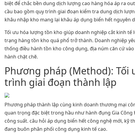
biệt để chắc bền dung dịch lượng cao hàng hóa áp ra ou
cầu bao gồm quy trình giai đoạn kiểm tra dung dịch lượ
khâu nhập kho mang lại khâu áp dụng biển hết nguyên du
Tối ưu hóa lượng tồn kho giúp doanh nghiệp cắt kinh tế
trạng hàng tồn kho quá phổ trở thành. Doanh nghiệp yê
thống điều hành tồn kho công dụng, địa núm căn cứ vào
hành chặt chẽ.
Phương pháp (Method): Tối 
trình giai đoạn thành lập
Phương pháp thành lập cùng kinh doanh thương mại cô
quan trọng đặc biệt trong hầu như hành đụng Gia Công h
công suất. câu hỏi áp dụng biển hết công nghệ mới, kỹ t
đang buôn phân phối công dụng kinh tế cao.