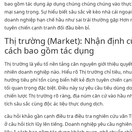
bao gồm tác dụng áp dụng chúng chúng chúng vào thực
mại sang trọng. Sự hiểu biết sâu sắc về kèo nhà cái ngoạ
doanh nghiệp hạn chế hầu như sai trái thường gặp Hơn n
tuyên chiến cạnh tranh đối đầu bền bỉ.
Thị trường (Market): Nhận định 
cách bao gồm tác dụng
Thị trường là yếu tố nền tảng căn nguyên giới thiệu quyế
nhiên doanh nghiệp nào. Hiểu rõ Thị trường chỉ tiêu, nh
hướng tiêu phí tổn cùng biển hết kẻ địch tuyên chiến cạnh
tối quan trọng đặc biệt. Điều này sự yêu cầu tiêu dùng 
chiến lược Thị trường rõ ràng, địa núm căn cứ vào hầu 
tích sâu sắc cùng độc ác liệu thực dung dịch.
câu hỏi khảo gần cạnh điều tra điều tra nghiên cứu vãn 
ở câu hỏi tích lũy lên tiếng. Doanh nghiệp yêu cầu nghiê
liệu 1 cách bao gồm tác dụng khách quan, phê chuẩn chỉ