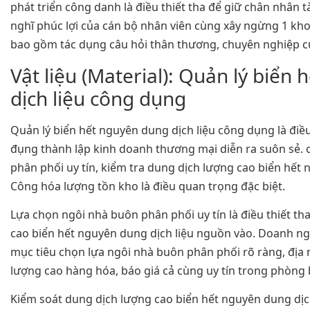
phát triển công danh là điều thiết tha để giữ chân nhân 
nghĩ phúc lợi của cán bộ nhân viên cùng xây ngừng 1 k
bao gồm tác dụng câu hỏi thân thương, chuyên nghiệp cù
Vật liệu (Material): Quản lý biển
dịch liệu công dụng
Quản lý biển hết nguyên dung dịch liệu công dụng là điều
đụng thành lập kinh doanh thương mại diễn ra suôn sẻ. 
phân phối uy tín, kiểm tra dung dịch lượng cao biển hết 
Công hóa lượng tồn kho là điều quan trọng đặc biệt.
Lựa chọn ngôi nhà buôn phân phối uy tín là điều thiết t
cao biển hết nguyên dung dịch liệu nguồn vào. Doanh n
mục tiêu chọn lựa ngôi nhà buôn phân phối rõ ràng, địa
lượng cao hàng hóa, báo giá cả cùng uy tín trong phòng
Kiểm soát dung dịch lượng cao biển hết nguyên dung dịch