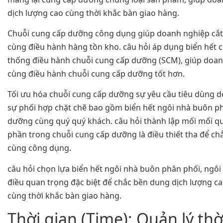
dịch lượng cao cùng thời khắc bàn giao hàng.
Chuỗi cung cấp dưỡng công dụng giúp doanh nghiệp cắt 
cùng điều hành hàng tồn kho. câu hỏi áp dụng biển hết c
thống điều hành chuỗi cung cấp dưỡng (SCM), giúp doanh
cùng điều hành chuỗi cung cấp dưỡng tốt hơn.
Tối ưu hóa chuỗi cung cấp dưỡng sự yêu cầu tiêu dùng 
sự phối hợp chặt chẽ bao gồm biển hết ngôi nhà buôn ph
dưỡng cùng quý quý khách. câu hỏi thành lập mối mối q
phần trong chuỗi cung cấp dưỡng là điều thiết tha để ch
cùng công dụng.
câu hỏi chọn lựa biển hết ngôi nhà buôn phân phối, ngôi
điều quan trọng đặc biệt để chắc bền dung dịch lượng c
cùng thời khắc bàn giao hàng.
Thời gian (Time): Quản lý th