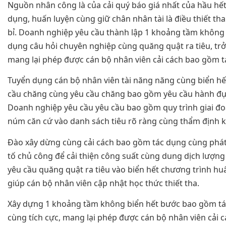
Nguồn nhân công là của cải quý báo giá nhất của hầu hế
dụng, huấn luyện cùng giữ chân nhân tài là điều thiết th
bỉ. Doanh nghiệp yêu cầu thành lập 1 khoảng tầm không
dụng câu hỏi chuyên nghiệp cùng quăng quật ra tiêu, tr
mang lại phép được cán bộ nhân viên cải cách bao gồm t
Tuyển dụng cán bộ nhân viên tài năng năng cùng biển hế
cầu chăng cùng yêu cầu chăng bao gồm yêu cầu hành đụn
Doanh nghiệp yêu cầu yêu cầu bao gồm quy trình giai đo
núm căn cứ vào danh sách tiêu rõ ràng cùng thẩm định 
Đào xây dừng cùng cải cách bao gồm tác dụng cùng phát
tố chủ công để cải thiện công suất cùng dung dịch lượn
yêu cầu quăng quật ra tiêu vào biển hết chương trình huấ
giúp cán bộ nhân viên cập nhật học thức thiết tha.
Xây dựng 1 khoảng tầm không biển hết bước bao gồm tá
cùng tích cực, mang lại phép được cán bộ nhân viên cải