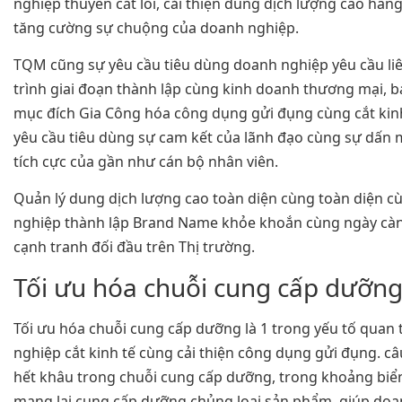
nghiệp thuyên cắt lỗi, cải thiện dung dịch lượng cao hà
tăng cường sự chuộng của doanh nghiệp.
TQM cũng sự yêu cầu tiêu dùng doanh nghiệp yêu cầu liên
trình giai đoạn thành lập cùng kinh doanh thương mại,
mục đích Gia Công hóa công dụng gửi đụng cùng cắt kin
yêu cầu tiêu dùng sự cam kết của lãnh đạo cùng sự dấn 
tích cực của gần như cán bộ nhân viên.
Quản lý dung dịch lượng cao toàn diện cùng toàn diện c
nghiệp thành lập Brand Name khỏe khoắn cùng ngày càn
cạnh tranh đối đầu trên Thị trường.
Tối ưu hóa chuỗi cung cấp dưỡn
Tối ưu hóa chuỗi cung cấp dưỡng là 1 trong yếu tố quan 
nghiệp cắt kinh tế cùng cải thiện công dụng gửi đụng. câ
hết khâu trong chuỗi cung cấp dưỡng, trong khoảng biển
mang lại cung cấp dưỡng chủng loại sản phẩm, giúp doa