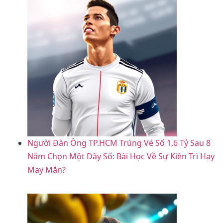
Người Đàn Ông TP.HCM Trúng Vé Số 1,6 Tỷ Sau 8
Năm Chọn Một Dãy Số: Bài Học Về Sự Kiên Trì Hay
May Mắn?