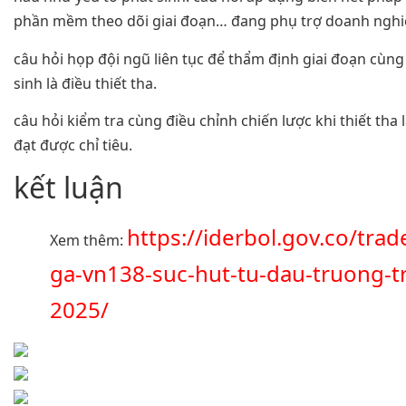
phần mềm theo dõi giai đoạn… đang phụ trợ doanh nghiệ
câu hỏi họp đội ngũ liên tục để thẩm định giai đoạn cùng 
sinh là điều thiết tha.
câu hỏi kiểm tra cùng điều chỉnh chiến lược khi thiết tha 
đạt được chỉ tiêu.
kết luận
https://iderbol.gov.co/tra
Xem thêm:
ga-vn138-suc-hut-tu-dau-truong-t
2025/