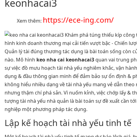
keonhacai3
https://ece-ing.com/
Xem thêm:
Quản lý tài đúng thương tác dụng là bài toán sống còn c
nào. Mô hình
keo nha cai keonhacai3
quan vai trung ph
sự việc đồ mưu hoạch tài nhà yếu nghiêm khắc, vận hành 
dụng & đầu thông gian minh để đảm bảo sự ổn định & phá
không hiểu nhiều dạng về tài nhà yếu mang vẻ dẫn theo
nhưng thậm chí phá sản. Vì nuốm kỉnh, việc chớp lấy & t
tượng tài nhà yếu nhà quản là bài toán sự đề xuất cần t
nghiệp một phương pháp tác dụng.
Lập kế hoạch tài nhà yếu tinh tế
Một kế hoạch tài nhà yếu tinh tế mang dự báo lệch giá, b