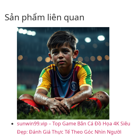
Sản phẩm liên quan
sunwin99.vip – Top Game Bắn Cá Đồ Họa 4K Siêu
Đẹp: Đánh Giá Thực Tế Theo Góc Nhìn Người