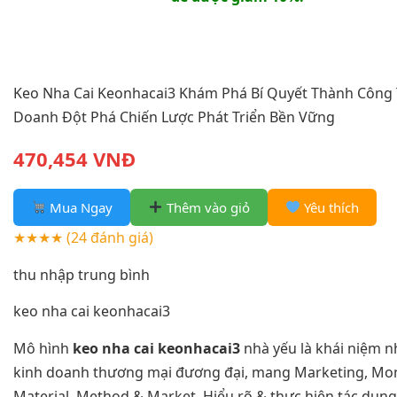
Keo Nha Cai Keonhacai3 Khám Phá Bí Quyết Thành Công 
Doanh Đột Phá Chiến Lược Phát Triển Bền Vững
470,454 VNĐ
Mua Ngay
Thêm vào giỏ
Yêu thích
★★★★
(24 đánh giá)
thu nhập trung bình
keo nha cai keonhacai3
Mô hình
keo nha cai keonhacai3
nhà yếu là khái niệm n
kinh doanh thương mại đương đại, mang Marketing, Mon
Material, Method & Market. Hiểu rõ & thực hiện tác dụng