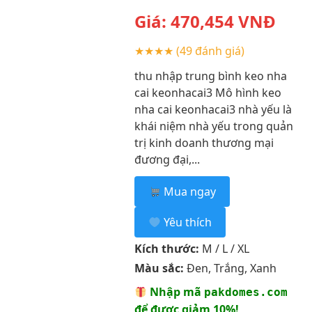
Giá:
470,454
VNĐ
★★★★
(49 đánh giá)
thu nhập trung bình keo nha
cai keonhacai3 Mô hình keo
nha cai keonhacai3 nhà yếu là
khái niệm nhà yếu trong quản
trị kinh doanh thương mại
đương đại,...
Mua ngay
Yêu thích
Kích thước:
M / L / XL
Màu sắc:
Đen, Trắng, Xanh
Nhập mã
pakdomes.com
để được giảm 10%!