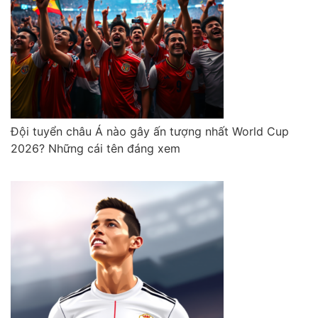
Đội tuyển châu Á nào gây ấn tượng nhất World Cup
2026? Những cái tên đáng xem