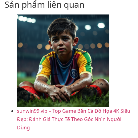
Sản phẩm liên quan
sunwin99.vip – Top Game Bắn Cá Đồ Họa 4K Siêu
Đẹp: Đánh Giá Thực Tế Theo Góc Nhìn Người
Dùng