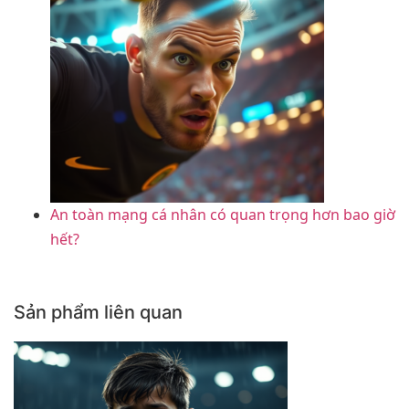
An toàn mạng cá nhân có quan trọng hơn bao giờ
hết?
Sản phẩm liên quan