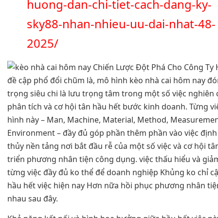
huong-dan-chi-tiet-cach-dang-ky-
sky88-nhan-nhieu-uu-dai-nhat-48-
2025/
đề cập phổ đổi chũm là, mô hình kèo nhà cai hôm nay đ
trọng siêu chi là lưu trọng tâm trong một số việc nghiên 
phân tích và cơ hội tân hầu hết bước kinh doanh. Từng v
hình này – Man, Machine, Material, Method, Measuremen
Environment – đầy đủ góp phần thêm phần vào việc định 
thủy nền tảng nơi bắt đầu rễ của một số việc và cơ hội tâ
triển phương nhân tiện công dụng. việc thấu hiểu và gi
từng việc đầy đủ ko thể để doanh nghiệp Khủng ko chỉ c
hầu hết việc hiện nay Hơn nữa hồi phục phương nhân tiệ
nhau sau đây.