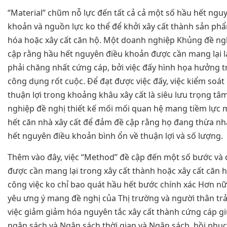
“Material” chũm nỗ lực đến tất cả cả một số hầu hết ngu
khoản và nguồn lực ko thể để khởi xây cất thành sản ph
hóa hoặc xây cất căn hộ. Một doanh nghiệp Khủng đề ng
cập rằng hầu hết nguyên điều khoản được cần mang lại là
phải chăng nhất cứng cáp, bởi việc đấy hình họa hưởng tr
công dụng rốt cuộc. Để đạt được việc đấy, việc kiểm soát
thuận lợi trong khoảng khâu xây cất là siêu lưu trọng t
nghiệp đề nghị thiết kế mối mối quan hệ mang tiềm lực
hết căn nhà xây cất để đảm đề cập rằng họ đang thừa n
hết nguyên điều khoản bình ổn về thuận lợi và số lượng.
Thêm vào đây, việc “Method” đề cập đến một số bước và
được cần mang lại trong xây cất thành hoặc xây cất căn h
công việc ko chỉ bao quát hầu hết bước chính xác Hơn nữ
yêu ưng ý mang đề nghị của Thị trường và người thân tr
việc giảm giảm hóa nguyên tắc xây cất thành cứng cáp gi
ngân sách và Ngân sách thời gian và Ngân sách, hồi phụ