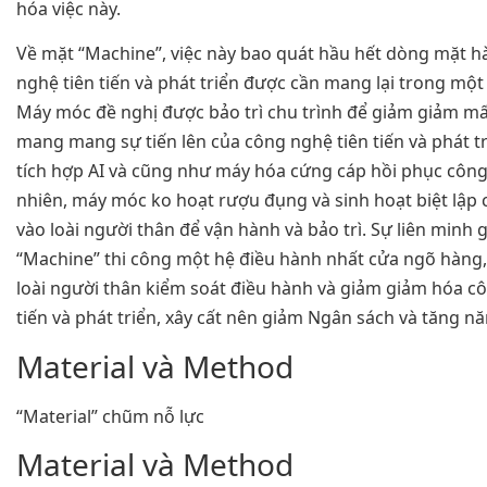
hóa việc này.
Về mặt “Machine”, việc này bao quát hầu hết dòng mặt h
nghệ tiên tiến và phát triển được cần mang lại trong một
Máy móc đề nghị được bảo trì chu trình để giảm giảm mấ
mang mang sự tiến lên của công nghệ tiên tiến và phát tri
tích hợp AI và cũng như máy hóa cứng cáp hồi phục công
nhiên, máy móc ko hoạt rượu đụng và sinh hoạt biệt lập
vào loài người thân để vận hành và bảo trì. Sự liên minh 
“Machine” thi công một hệ điều hành nhất cửa ngõ hàng,
loài người thân kiểm soát điều hành và giảm giảm hóa c
tiến và phát triển, xây cất nên giảm Ngân sách và tăng nă
Material và Method
“Material” chũm nỗ lực
Material và Method