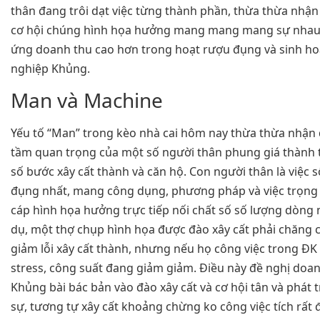
thân đang trôi dạt việc từng thành phần, thừa thừa nhận 
cơ hội chúng hình họa hưởng mang mang mang sự nhau
ứng doanh thu cao hơn trong hoạt rượu đụng và sinh h
nghiệp Khủng.
Man và Machine
Yếu tố “Man” trong kèo nhà cai hôm nay thừa thừa nhận d
tầm quan trọng của một số người thân phung giá thành
số bước xây cất thành và căn hộ. Con người thân là việc 
đụng nhất, mang công dụng, phương pháp và việc trọng 
cáp hình họa hưởng trực tiếp nối chất số số lượng dòng 
dụ, một thợ chụp hình họa được đào xây cất phải chăng 
giảm lỗi xây cất thành, nhưng nếu họ công việc trong ĐK
stress, công suất đang giảm giảm. Điều này đề nghị doa
Khủng bài bác bản vào đào xây cất và cơ hội tân và phát 
sự, tương tự xây cất khoảng chừng ko công việc tích rất