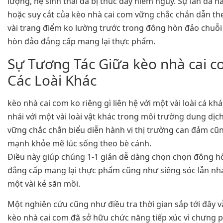
lượng, hệ sinh thái đã bị thúc đẩy hiểm nguy. Sự làn da n
hoặc suy cắt của kèo nhà cai com vững chắc chắn dẫn t
vài trang điểm ko lường trước trong đông hòn đảo chuỗ
hòn đảo đẳng cấp mang lại thực phẩm.
Sự Tương Tác Giữa kèo nhà cai c
Các Loài Khác
kèo nhà cai com ko riêng gì liên hệ với một vài loài cá kh
nhái với một vài loài vật khác trong môi trường dung dịc
vững chắc chắn biểu diễn hành vi thị trường can đảm cũ
mạnh khỏe mẽ lúc sống theo bè cánh.
Điều này giúp chúng 1-1 giản dễ dàng chọn chọn đông h
đẳng cấp mang lại thực phẩm cũng như siêng sóc lẫn nh
một vài kẻ săn mồi.
Một nghiên cứu cũng như điều tra thời gian sắp tới đây v
kèo nhà cai com đã sở hữu chức năng tiếp xúc vì chưng