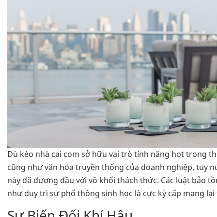
Dù kèo nhà cai com sở hữu vai trò tính năng hot trong th
cũng như văn hóa truyền thống của doanh nghiệp, tuy nú
này đã đương đầu với vô khối thách thức. Các luật bảo t
như duy trì sự phổ thông sinh học là cực kỳ cấp mang lại 
Sự Biến Đổi Khí Hậu