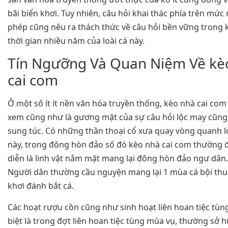
bãi biển khơi. Tuy nhiên, câu hỏi khai thác phía trên mức
phép cũng nêu ra thách thức về câu hỏi bền vững trong
thời gian nhiều năm của loài cá này.
Tín Ngưỡng Và Quan Niệm Về kè
cai com
Ở một số ít ít nền văn hóa truyền thống, kèo nhà cai co
xem cũng như là gương mặt của sự câu hỏi lộc may cũn
sung túc. Có những thần thoại cổ xưa quay vòng quanh l
này, trong đông hòn đảo số đó kèo nhà cai com thường 
diễn là linh vật nắm mặt mang lại đông hòn đảo ngư dân.
Người dân thường cầu nguyện mang lại 1 mùa cá bội thu 
khơi đánh bắt cá.
Các hoạt rượu cồn cũng như sinh hoạt liên hoan tiệc tùn
biệt là trong đợt liên hoan tiệc tùng mùa vụ, thường sở 