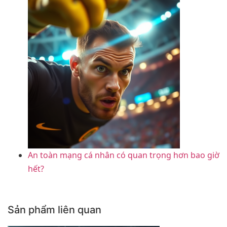
An toàn mạng cá nhân có quan trọng hơn bao giờ
hết?
Sản phẩm liên quan