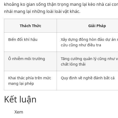
khoảng ko gian sống thận trọng mang lại kèo nhà cai co
nhái mang lại những loài loài vật khác.
Thách Thức
Giải Pháp
Biến đổi khí hậu
Xây dựng đông hòn đảo dự án 
cứu cũng như điều tra
Ô nhiễm môi trường
Tăng cường quản lý cũng như 
chất lỏng thải
Khai thác phía trên mức
Quy định về nghề đánh bắt cá
mang lại phép
Kết luận
Xem