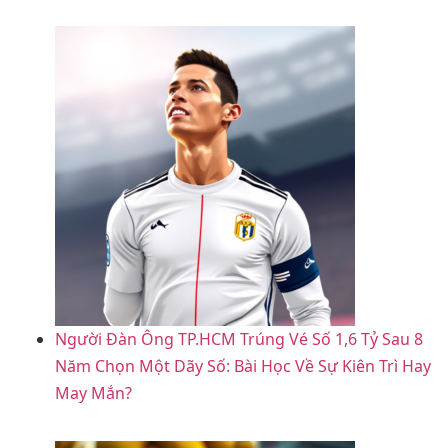
Người Đàn Ông TP.HCM Trúng Vé Số 1,6 Tỷ Sau 8
Năm Chọn Một Dãy Số: Bài Học Về Sự Kiên Trì Hay
May Mắn?