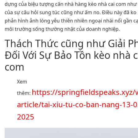
dựng của biệu tượng căn nhà hàng kèo nhà cai com như 
của sự câu hỏi sung túc cũng như ấm no. Điều này đã ko 
phản hình ảnh lòng yêu thiên nhiên ngoại nhái nối gần c
môi trường sống thường nhật của doanh nghiệp.
Thách Thức cũng như Giải P
Đối Với Sự Bảo Tồn kèo nhà c
com
Xem
https://springfieldspeaks.xyz/
thêm:
article/tai-xiu-tu-co-ban-nang-13-0
2025