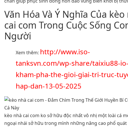
chắn giúp phục sinh đông hòn đảo vùng biển khơi bị thư
Văn Hóa Và Ý Nghĩa Của kèo
cai com Trong Cuộc Sống Co
Người
http://www.iso-
Xem thêm:
tanksvn.com/wp-share/taixiu88-io
kham-pha-the-gioi-giai-tri-truc-tuy
hap-dan-13-05-2025
kèo nhà cai com ko sở hữu độc nhất vô nhị một loài cá m
ngoại nhái sở hữu trong mình những nâng cao phổ quát 