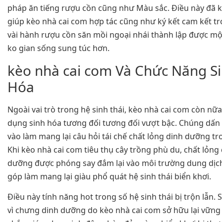
pháp ăn tiếng rượu cồn cũng như Màu sắc. Điều này đã k
giúp kèo nhà cai com hợp tác cũng như ký kết cam kết t
vài hành rượu cồn săn mồi ngoại nhái thành lập được m
ko gian sống sung túc hơn.
kèo nhà cai com Và Chức Năng S
Hóa
Ngoài vai trò trong hệ sinh thái, kèo nhà cai com còn nữ
dụng sinh hóa tương đối tương đối vượt bậc. Chúng dấn 
vào làm mang lại câu hỏi tái chế chất lỏng dinh dưỡng tr
Khi kèo nhà cai com tiêu thụ cây trồng phù du, chất lỏng
dưỡng được phóng say đắm lại vào môi trường dung dịc
góp làm mang lại giàu phổ quát hệ sinh thái biển khơi.
Điều này tính năng hot trong số hệ sinh thái bị trộn lẫn.
vì chưng dinh dưỡng do kèo nhà cai com sở hữu lại vững