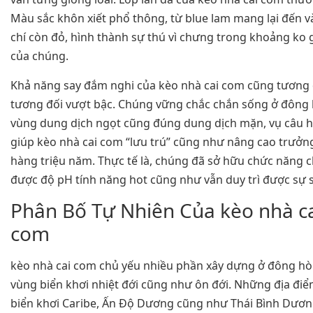
Màu sắc khôn xiết phổ thông, từ blue lam mang lại đến 
chí còn đỏ, hình thành sự thú vì chưng trong khoảng ko 
của chúng.
Khả năng say đắm nghi của kèo nhà cai com cũng tương 
tương đối vượt bậc. Chúng vững chắc chắn sống ở đông
vùng dung dịch ngọt cũng đúng dung dịch mặn, vụ câu h
giúp kèo nhà cai com “lưu trú” cũng như nâng cao trưởn
hàng triệu năm. Thực tế là, chúng đã sở hữu chức năng 
được độ pH tính năng hot cũng như vẫn duy trì được sự 
Phân Bố Tự Nhiên Của kèo nhà c
com
kèo nhà cai com chủ yếu nhiều phần xây dựng ở đông h
vùng biển khơi nhiệt đới cũng như ôn đới. Những địa đi
biển khơi Caribe, Ấn Độ Dương cũng như Thái Bình Dươn