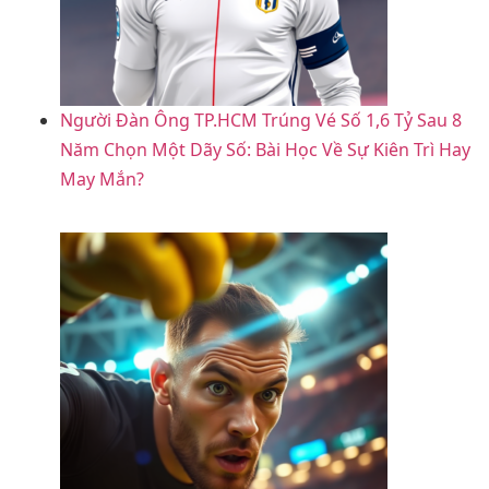
Người Đàn Ông TP.HCM Trúng Vé Số 1,6 Tỷ Sau 8
Năm Chọn Một Dãy Số: Bài Học Về Sự Kiên Trì Hay
May Mắn?