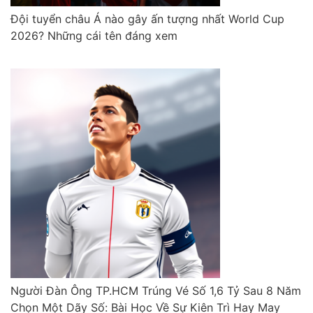
Đội tuyển châu Á nào gây ấn tượng nhất World Cup
2026? Những cái tên đáng xem
Người Đàn Ông TP.HCM Trúng Vé Số 1,6 Tỷ Sau 8 Năm
Chọn Một Dãy Số: Bài Học Về Sự Kiên Trì Hay May