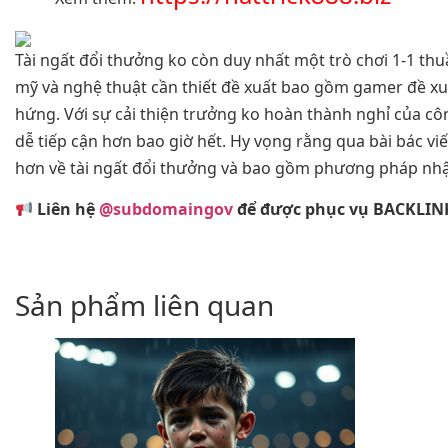
Tài ngất đổi thưởng ko còn duy nhất một trò chơi 1-1 t
mỹ và nghệ thuật cần thiết đề xuất bao gồm gamer đề xuấ
hứng. Với sự cải thiện trưởng ko hoàn thành nghỉ của công
dễ tiếp cận hơn bao giờ hết. Hy vọng rằng qua bài bác viế
hơn về tài ngất đổi thưởng và bao gồm phương pháp nh
Liên hệ
@subdomaingov
để được phục vụ BACKLINK
Sản phẩm liên quan