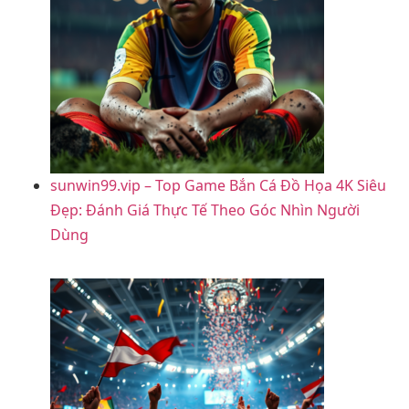
sunwin99.vip – Top Game Bắn Cá Đồ Họa 4K Siêu
Đẹp: Đánh Giá Thực Tế Theo Góc Nhìn Người
Dùng