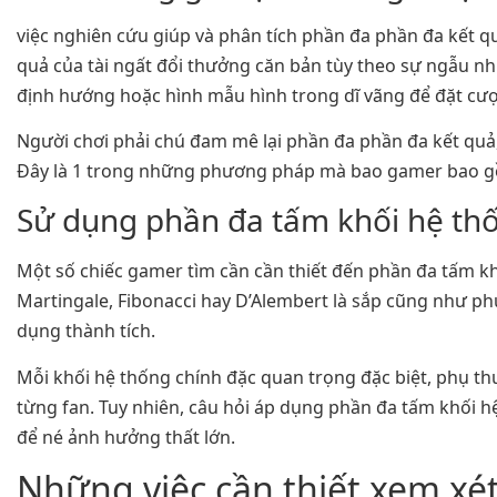
việc nghiên cứu giúp và phân tích phần đa phần đa kết q
quả của tài ngất đổi thưởng căn bản tùy theo sự ngẫu 
định hướng hoặc hình mẫu hình trong dĩ vãng để đặt cư
Người chơi phải chú đam mê lại phần đa phần đa kết quả
Đây là 1 trong những phương pháp mà bao gamer bao gồm
Sử dụng phần đa tấm khối hệ th
Một số chiếc gamer tìm cần cần thiết đến phần đa tấm kh
Martingale, Fibonacci hay D’Alembert là sắp cũng như p
dụng thành tích.
Mỗi khối hệ thống chính đặc quan trọng đặc biệt, phụ th
từng fan. Tuy nhiên, câu hỏi áp dụng phần đa tấm khối h
để né ảnh hưởng thất lớn.
Những việc cần thiết xem xét