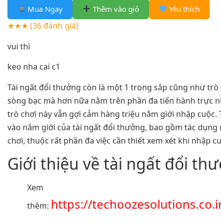
Mua Ngay
Thêm vào giỏ
Yêu thích
★★★
(36 đánh giá)
vui thì
keo nha cai c1
Tài ngất đổi thưởng còn là một 1 trong sắp cũng như trò 
sòng bạc mà hơn nữa nằm trên phần đa tiến hành trực n
trò chơi này vẫn gợi cảm hàng triệu nắm giới nhập cuộc. T
vào nắm giới của tài ngất đổi thưởng, bao gồm tác dụng 
chơi, thuộc rất phần đa việc cần thiết xem xét khi nhập cu
Giới thiệu về tài ngất đổi th
Xem
https://techoozesolutions.co.
thêm: