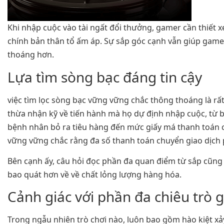
Khi nhập cuộc vào tài ngất đổi thưởng, gamer cần thiết 
chính bản thân tổ ấm áp. Sự sắp góc cạnh vẫn giúp gam
thoáng hơn.
Lựa tìm sòng bạc đáng tin cậy
việc tìm lọc sòng bạc vững vững chắc thông thoáng là rất
thừa nhận kỹ về tiến hành mà họ dự định nhập cuộc, từ 
bệnh nhân bỏ ra tiêu hàng đến mức giấy má thanh toán c
vững vững chắc rằng đa số thanh toán chuyển giao dịch
Bên cạnh ấy, câu hỏi đọc phần đa quan điểm từ sắp cũng
bao quát hơn về về chất lỏng lượng hàng hóa.
Cảnh giác với phần đa chiêu trò g
Trong ngẫu nhiên trò chơi nào, luôn bao gồm hào kiệt xảy 