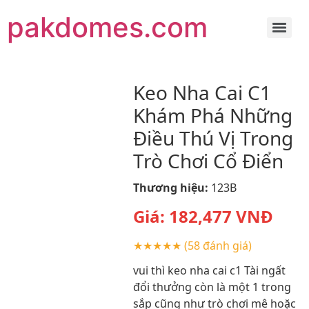
pakdomes.com
Keo Nha Cai C1
Khám Phá Những
Điều Thú Vị Trong
Trò Chơi Cổ Điển
Thương hiệu:
123B
Giá:
182,477
VNĐ
★★★★★
(58 đánh giá)
vui thì keo nha cai c1 Tài ngất
đổi thưởng còn là một 1 trong
sắp cũng như trò chơi mê hoặc