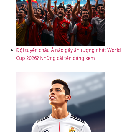
Đội tuyển châu Á nào gây ấn tượng nhất World
Cup 2026? Những cái tên đáng xem