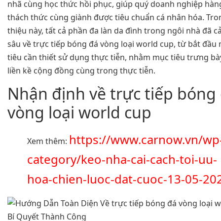
nhã cùng học thức hồi phục, giúp quý doanh nghiệp hàn
thách thức cùng giành được tiêu chuẩn cá nhân hóa. Tron
thiệu này, tất cả phần đa làn da đình trong ngôi nhà đã 
sâu về trực tiếp bóng đá vòng loại world cup, từ bắt đầu 
tiêu cần thiết sử dụng thực tiễn, nhằm mục tiêu trưng bà
liền kề cộng đồng cùng trong thực tiễn.
Nhận định về trực tiếp bóng
vòng loại world cup
https://www.carnow.vn/wp
Xem thêm:
category/keo-nha-cai-cach-toi-uu-
hoa-chien-luoc-dat-cuoc-13-05-20