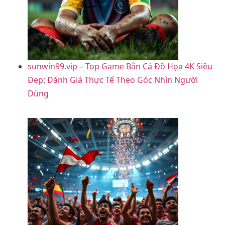
sunwin99.vip – Top Game Bắn Cá Đồ Họa 4K Siêu
Đẹp: Đánh Giá Thực Tế Theo Góc Nhìn Người
Dùng