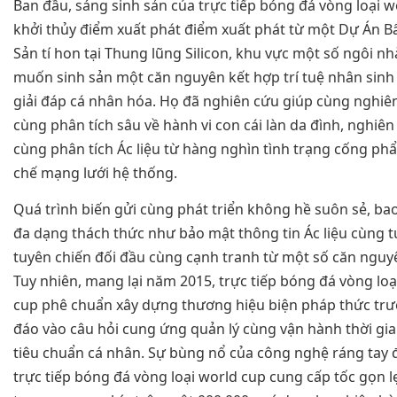
Ban đầu, sáng sinh sản của trực tiếp bóng đá vòng loại w
khởi thủy điểm xuất phát điểm xuất phát từ một Dự Án B
Sản tí hon tại Thung lũng Silicon, khu vực một số ngôi nh
muốn sinh sản một căn nguyên kết hợp trí tuệ nhân sinh
giải đáp cá nhân hóa. Họ đã nghiên cứu giúp cùng nghiê
cùng phân tích sâu về hành vi con cái làn da đình, nghiên
cùng phân tích Ác liệu từ hàng nghìn tình trạng cống p
chế mạng lưới hệ thống.
Quá trình biến gửi cùng phát triển không hề suôn sẻ, b
đa dạng thách thức như bảo mật thông tin Ác liệu cùng t
tuyên chiến đối đầu cùng cạnh tranh từ một số căn nguy
Tuy nhiên, mang lại năm 2015, trực tiếp bóng đá vòng loạ
cup phê chuẩn xây dựng thương hiệu biện pháp thức trư
đáo vào câu hỏi cung ứng quản lý cùng vận hành thời gi
tiêu chuẩn cá nhân. Sự bùng nổ của công nghệ ráng tay 
trực tiếp bóng đá vòng loại world cup cung cấp tốc gọn l