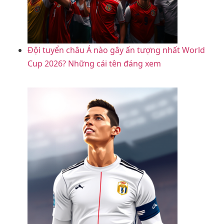
Đội tuyển châu Á nào gây ấn tượng nhất World
Cup 2026? Những cái tên đáng xem