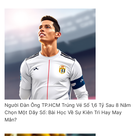
Người Đàn Ông TP.HCM Trúng Vé Số 1,6 Tỷ Sau 8 Năm
Chọn Một Dãy Số: Bài Học Về Sự Kiên Trì Hay May
Mắn?