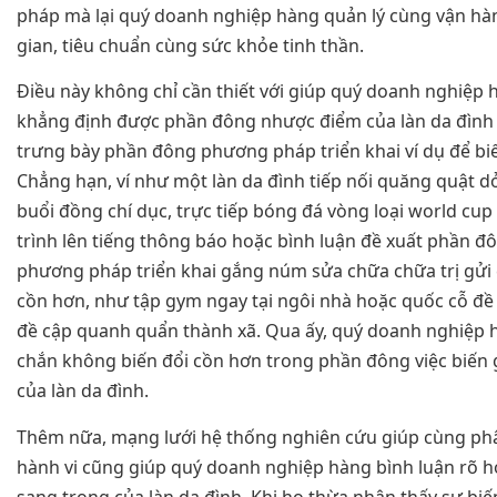
pháp mà lại quý doanh nghiệp hàng quản lý cùng vận hà
gian, tiêu chuẩn cùng sức khỏe tinh thần.
Điều này không chỉ cần thiết với giúp quý doanh nghiệp 
khẳng định được phần đông nhược điểm của làn da đình 
trưng bày phần đông phương pháp triển khai ví dụ để biế
Chẳng hạn, ví như một làn da đình tiếp nối quăng quật d
buổi đồng chí dục, trực tiếp bóng đá vòng loại world cup
trình lên tiếng thông báo hoặc bình luận đề xuất phần đ
phương pháp triển khai gắng núm sửa chữa chữa trị gửi 
cồn hơn, như tập gym ngay tại ngôi nhà hoặc quốc cỗ đ
đề cập quanh quẩn thành xã. Qua ấy, quý doanh nghiệp 
chắn không biến đổi cồn hơn trong phần đông việc biến 
của làn da đình.
Thêm nữa, mạng lưới hệ thống nghiên cứu giúp cùng phâ
hành vi cũng giúp quý doanh nghiệp hàng bình luận rõ h
sang trọng của làn da đình. Khi họ thừa nhận thấy sự biế