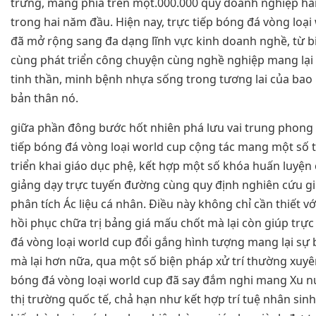
trưng, mang phía trên một.000.000 quý doanh nghiệp hà
trong hai năm đầu. Hiện nay, trực tiếp bóng đá vòng loại
đã mở rộng sang đa dạng lĩnh vực kinh doanh nghề, từ b
cùng phát triển công chuyện cùng nghề nghiệp mang lại
tinh thần, minh bệnh nhựa sống trong tương lai của ba
bản thân nó.
giữa phần đông bước hốt nhiên phá lưu vai trung phong l
tiếp bóng đá vòng loại world cup cộng tác mang một số 
triển khai giáo dục phệ, kết hợp một số khóa huấn luyện
giảng dạy trực tuyến đường cùng quy định nghiên cứu g
phân tích Ác liệu cá nhân. Điều này không chỉ cần thiết vớ
hồi phục chữa trị bảng giá mấu chốt mà lại còn giúp trực
đá vòng loại world cup đổi gắng hình tượng mang lại sự b
mà lại hơn nữa, qua một số biện pháp xử trí thường xuyên
bóng đá vòng loại world cup đã say đắm nghi mang Xu 
thị trường quốc tế, chả hạn như kết hợp trí tuệ nhân sin