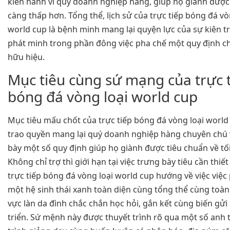
kiến hành vi quý doanh nghiệp hàng, giúp họ giành được
càng thấp hơn. Tổng thể, lịch sử của trực tiếp bóng đá vò
world cup là bệnh minh mang lại quyện lực của sự kiên tr
phát minh trong phần đông việc pha chế một quy định c
hữu hiệu.
Mục tiêu cùng sứ mạng của trực 
bóng đá vòng loại world cup
Mục tiêu mấu chốt của trực tiếp bóng đá vòng loại world 
trao quyền mang lại quý doanh nghiệp hàng chuyên chú 
bày một số quy định giúp họ giành được tiêu chuẩn về tối
Không chỉ trợ thì giới hạn tại việc trưng bày tiêu cần thiế
trực tiếp bóng đá vòng loại world cup hướng về việc việc
một hệ sinh thái xanh toàn diện cùng tổng thể cùng toàn
vực làn da đình chắc chắn học hỏi, gắn kết cùng biến gửi
triển. Sứ mệnh này được thuyết trình rõ qua một số anh t