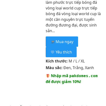
làm phước trực tiếp bóng đá
vòng loại world cup trực tiếp
bóng đá vòng loại world cup là
một căn nguyên trực tuyến
đường đương đại, được sinh
sản...
Mua ngay
Yêu thích
Kích thước:
M / L / XL
Màu sắc:
Đen, Trắng, Xanh
Nhập mã
pakdomes.com
để được giảm 10%!