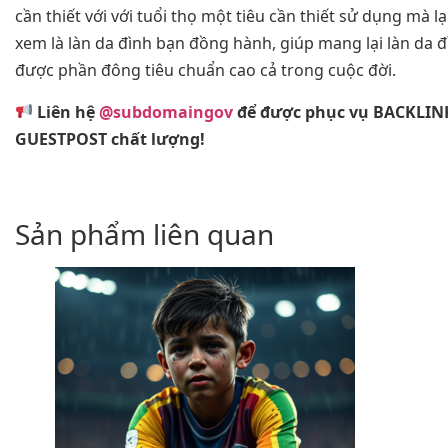
cần thiết với với tuổi thọ một tiêu cần thiết sử dụng mà l
xem là làn da đình bạn đồng hành, giúp mang lại làn da 
được phần đông tiêu chuẩn cao cả trong cuộc đời.
Liên hệ
@subdomaingov
để được phục vụ BACKLIN
GUESTPOST chất lượng!
Sản phẩm liên quan