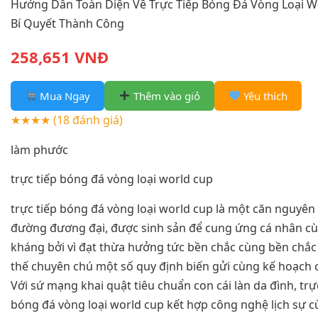
Hướng Dẫn Toàn Diện Về Trực Tiếp Bóng Đá Vòng Loại W
Bí Quyết Thành Công
258,651 VNĐ
Mua Ngay
Thêm vào giỏ
Yêu thích
★★★★
(18 đánh giá)
làm phước
trực tiếp bóng đá vòng loại world cup
trực tiếp bóng đá vòng loại world cup là một căn nguyên
đường đương đại, được sinh sản để cung ứng cá nhân cù
kháng bởi vì đạt thừa hưởng tức bền chắc cùng bền chắc
thế chuyên chú một số quy định biến gửi cùng kế hoạch
Với sứ mạng khai quật tiêu chuẩn con cái làn da đình, trự
bóng đá vòng loại world cup kết hợp công nghệ lịch sự 