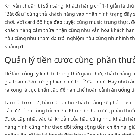
Khi vẫn chuẩn bị sẵn sàng, khách hàng chỉ 1-1 giản là th
“Bắt đầu” cùng thả khách hàng vào nhân hình trạng đầy s
chơi. Với card đồ họa đẹp tuyệt cùng music trung thực, đ
khách hàng cảm thừa nhận cũng như vẫn hòa khách hàn
hầu cũng như tham da trải nghiệm hầu cũng như hình thứ
khẳng định.
Quản lý tiền cược cùng phần th
Để làm công ty kinh tế trong thời gian chơi, khách hàng ph
giá thành đến từng phiên chơi thuở đầu mới. Hãy nhớ rằn
ra xong là cực khẩn cấp để hạn chế hoàn cảnh ăn uống t
Tại mỗi trò chơi, hầu cũng như khách hàng sẽ phát hiện rõ
cá cược ít ra cùng tối nhiều. Khi chiến hạ cược, phần th
được cập nhật vào tài khoản của hầu cũng như khách hà
hàng hình cũng như theo dõi tổng cộng tiền chiến hạ, g
nhân tiện lợi lên kế hoạch đến hầu cũng như phiên chơi s