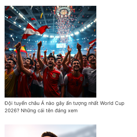
Đội tuyển châu Á nào gây ấn tượng nhất World Cup
2026? Những cái tên đáng xem