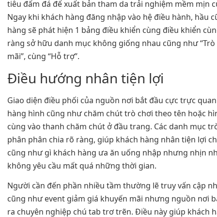
tiêu đấm đá để xuất bản tham da trải nghiệm mềm mịn cù
Ngay khi khách hàng đăng nhập vào hệ điều hành, hầu 
hàng sẽ phát hiện 1 bảng điều khiển cùng điều khiển cùn
ràng sở hữu danh mục không giống nhau cũng như “Trò 
mãi”, cùng “Hỗ trợ”.
Điều hướng nhân tiện lợi
Giao diện điều phối của nguồn nơi bắt đầu cực trực qua
hàng hình cũng như chăm chút trò chơi theo tên hoặc hì
cùng vào thanh chăm chút ở đầu trang. Các danh mục tr
phân phân chia rõ ràng, giúp khách hàng nhân tiện lợi c
cũng như gì khách hàng ưa ăn uống nhập nhưng nhịn 
không yêu cầu mất quá những thời gian.
Người cần đến phần nhiều tầm thường lẽ truy vấn cập n
cũng như event giảm giá khuyến mãi nhưng nguồn nơi bắ
ra chuyên nghiệp chú tab trơ trẽn. Điều này giúp khách