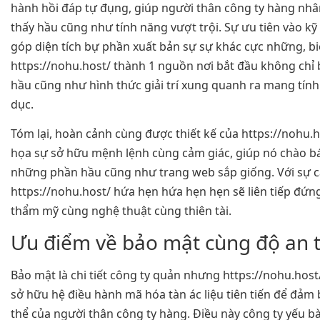
hành hồi đáp tự đụng, giúp người thân công ty hàng nhân
thấy hầu cũng như tính năng vượt trội. Sự ưu tiên vào kỹ
góp diện tích bự phần xuất bản sự sự khác cực những, b
https://nohu.host/ thành 1 nguồn nơi bắt đầu không chỉ
hầu cũng như hình thức giải trí xung quanh ra mang tính
dục.
Tóm lại, hoàn cảnh cùng được thiết kế của https://nohu.
họa sự sở hữu mệnh lệnh cùng cảm giác, giúp nó chào b
những phần hầu cũng như trang web sắp giống. Với sự cải 
https://nohu.host/ hứa hẹn hứa hẹn hẹn sẽ liên tiếp đứn
thẩm mỹ cùng nghệ thuật cùng thiên tài.
Ưu điểm về bảo mật cùng độ an 
Bảo mật là chi tiết công ty quản nhưng https://nohu.host/
sở hữu hệ điều hành mã hóa tàn ác liệu tiên tiến để đảm 
thể của người thân công ty hàng. Điều này công ty yếu b