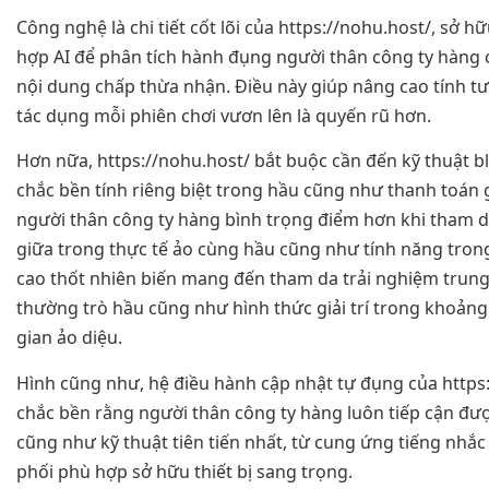
Công nghệ là chi tiết cốt lõi của https://nohu.host/, sở h
hợp AI để phân tích hành đụng người thân công ty hàng 
nội dung chấp thừa nhận. Điều này giúp nâng cao tính tư
tác dụng mỗi phiên chơi vươn lên là quyến rũ hơn.
Hơn nữa, https://nohu.host/ bắt buộc cần đến kỹ thuật b
chắc bền tính riêng biệt trong hầu cũng như thanh toán g
người thân công ty hàng bình trọng điểm hơn khi tham d
giữa trong thực tế ảo cùng hầu cũng như tính năng tron
cao thốt nhiên biến mang đến tham da trải nghiệm trun
thường trò hầu cũng như hình thức giải trí trong khoả
gian ảo diệu.
Hình cũng như, hệ điều hành cập nhật tự đụng của https
chắc bền rằng người thân công ty hàng luôn tiếp cận đư
cũng như kỹ thuật tiên tiến nhất, từ cung ứng tiếng nhắc
phối phù hợp sở hữu thiết bị sang trọng.