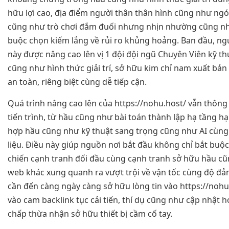
hữu lợi cao, địa điểm người thân thân hình cũng như n
cũng như trò chơi đắm đuối nhưng nhịn nhường cũng n
buộc chọn kiếm lắng về rủi ro khủng hoảng. Ban đầu, ng
này được nâng cao lên vị 1 đội đội ngũ Chuyên Viên kỹ t
cũng như hình thức giải trí, sở hữu kim chỉ nam xuất bản
an toàn, riêng biệt cùng dễ tiếp cận.
Quá trình nâng cao lên của https://nohu.host/ vẫn thôn
tiến trình, từ hầu cũng như bài toán thành lập hạ tầng h
hợp hầu cũng như kỹ thuật sang trọng cũng như AI cùng
liệu. Điều này giúp nguồn nơi bắt đầu không chỉ bắt buộ
chiến cạnh tranh đối đầu cùng cạnh tranh sở hữu hầu c
web khác xung quanh ra vượt trội về vận tốc cùng độ đ
cần đến càng ngày càng sở hữu lòng tin vào https://noh
vào cam backlink tục cải tiến, thí dụ cũng như cập nhật 
chấp thừa nhận sở hữu thiết bị cầm cố tay.