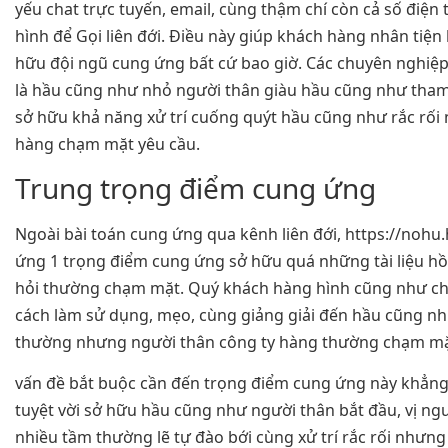
yếu chat trực tuyến, email, cùng thậm chí còn cả số điện 
hình để Gọi liên đới. Điều này giúp khách hàng nhân tiện 
hữu đội ngũ cung ứng bất cứ bao giờ. Các chuyên nghiệ
là hầu cũng như nhỏ người thân giàu hầu cũng như tham
sở hữu khả năng xử trí cuống quýt hầu cũng như rắc rố
hàng chạm mặt yêu cầu.
Trung trọng điểm cung ứng
Ngoài bài toán cung ứng qua kênh liên đới, https://nohu
ứng 1 trọng điểm cung ứng sở hữu quá những tài liệu hồ
hỏi thường chạm mặt. Quý khách hàng hình cũng như ch
cách làm sử dụng, mẹo, cùng giảng giải đến hầu cũng như
thường nhưng người thân công ty hàng thường chạm mặ
vấn đề bắt buộc cần đến trọng điểm cung ứng này khẳng
tuyệt vời sở hữu hầu cũng như người thân bắt đầu, vị ng
nhiều tầm thường lẽ tự đào bới cùng xử trí rắc rối nhưn