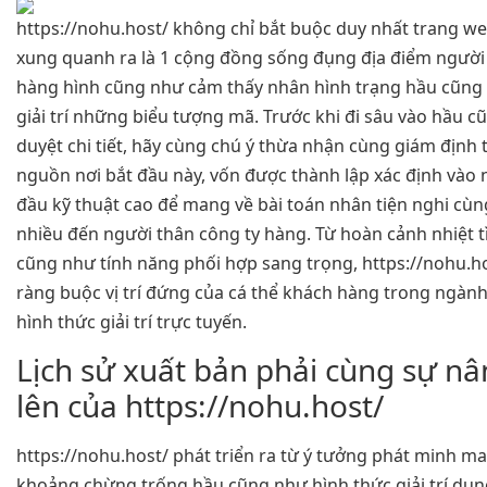
https://nohu.host/ không chỉ bắt buộc duy nhất trang web
xung quanh ra là 1 cộng đồng sống đụng địa điểm người
hàng hình cũng như cảm thấy nhân hình trạng hầu cũng
giải trí những biểu tượng mã. Trước khi đi sâu vào hầu 
duyệt chi tiết, hãy cùng chú ý thừa nhận cùng giám định
nguồn nơi bắt đầu này, vốn được thành lập xác định vào 
đầu kỹ thuật cao để mang về bài toán nhân tiện nghi cùn
nhiều đến người thân công ty hàng. Từ hoàn cảnh nhiệt 
cũng như tính năng phối hợp sang trọng, https://nohu.h
ràng buộc vị trí đứng của cá thể khách hàng trong ngàn
hình thức giải trí trực tuyến.
Lịch sử xuất bản phải cùng sự nâ
lên của https://nohu.host/
https://nohu.host/ phát triển ra từ ý tưởng phát minh m
khoảng chừng trống hầu cũng như hình thức giải trí dun