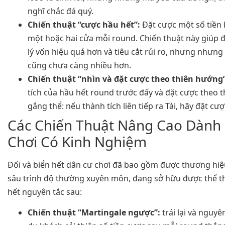
nghĩ chắc đá quý.
Chiến thuật “cược hầu hết”:
Đặt cược một số tiền
một hoặc hai cửa mỗi round. Chiến thuật này giúp
lý vốn hiệu quả hơn và tiêu cắt rủi ro, nhưng nhưng
cũng chưa càng nhiều hơn.
Chiến thuật “nhìn và đặt cược theo thiên hướng”
tích của hầu hết round trước đấy và đặt cược theo 
gắng thể: nếu thành tích liên tiếp ra Tài, hãy đặt cượ
Các Chiến Thuật Nâng Cao Dành
Chơi Có Kinh Nghiệm
Đối và biển hết dân cư chơi đã bao gồm được thương hiệ
sâu trình độ thường xuyên môn, đang sở hữu được thể t
hết nguyên tắc sau:
Chiến thuật “Martingale ngược”:
trái lại và nguyê