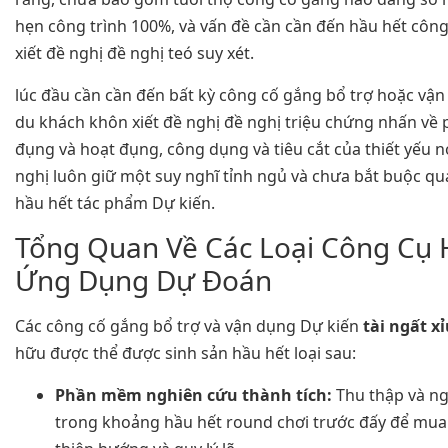
hẹn công trình 100%, và vấn đề cần cần đến hầu hết cô
xiết đề nghị đề nghị teó suy xét.
lúc đầu cần cần đến bất kỳ công cố gắng bổ trợ hoặc vậ
du khách khôn xiết đề nghị đề nghị triệu chứng nhấn về
đụng và hoạt đụng, công dụng và tiêu cắt của thiết yếu n
nghị luôn giữ một suy nghĩ tỉnh ngủ và chưa bắt buộc qu
hầu hết tác phẩm Dự kiến.
Tổng Quan Về Các Loại Công Cụ 
Ứng Dụng Dự Đoán
Các công cố gắng bổ trợ và vận dụng Dự kiến
tài ngất x
hữu được thể được sinh sản hầu hết loại sau:
Phần mềm nghiên cứu thành tích:
Thu thập và ngh
trong khoảng hầu hết round chơi trước đấy để mua