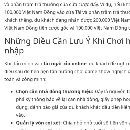
và phần trăm trả thưởng của cửa cược đấy. Ví dụ, nếu k
100.000 Việt Nam Đồng vào cửa Tài và phần trăm trả thưở
khách thắng, du khách đang nhấn được 200.000 Việt Na
Việt Nam Đồng tiền cược gốc và 100.000 Việt Nam Đồng t
Những Điều Cần Lưu Ý Khi Chơi 
nhập
Khi dấn mình vào
tài ngất xỉu online
, du khách đề nghị 
điều sau để hẹn hẹn tận hưởng chơi game show nghịch gi
toàn và công minh:
Chọn căn nhà dòng thương hiệu:
Đây là nguyên tố
phá kỹ thông báo về lại căn nhà dòng, giấy phép ho
đụng, đánh báo giá của du khách khác đầu tiên kiên
vào.
Quản lý vốn coi xét:
Chia nhỏ nhỏ tuổi số tiền vốn 