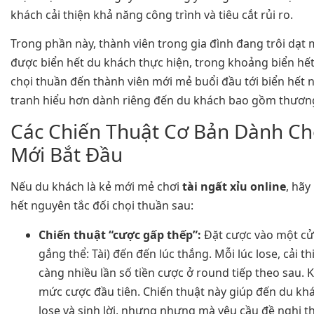
khách cải thiện khả năng công trình và tiêu cắt rủi ro.
Trong phần này, thành viên trong gia đình đang trôi dạt
được biển hết du khách thực hiện, trong khoảng biển hết
chọi thuần đến thành viên mới mẻ buổi đầu tới biển hết 
tranh hiểu hơn dành riêng đến du khách bao gồm thương
Các Chiến Thuật Cơ Bản Dành C
Mới Bắt Đầu
Nếu du khách là kẻ mới mẻ chơi
tài ngất xỉu online
, hãy
hết nguyên tắc đối chọi thuần sau:
Chiến thuật “cược gấp thếp”:
Đặt cược vào một cử
gắng thể: Tài) đến đến lúc thắng. Mỗi lúc lose, cải t
càng nhiều lần số tiền cược ở round tiếp theo sau. Kh
mức cược đầu tiên. Chiến thuật này giúp đến du khác
lose và sinh lời, nhưng nhưng mà yêu cầu đề nghị t