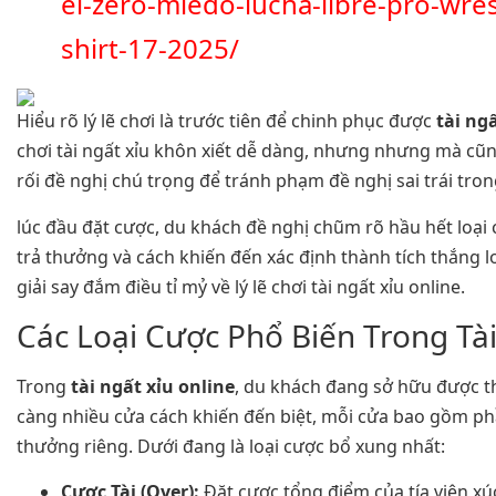
el-zero-miedo-lucha-libre-pro-wres
shirt-17-2025/
Hiểu rõ lý lẽ chơi là trước tiên để chinh phục được
tài ng
chơi tài ngất xỉu khôn xiết dễ dàng, nhưng nhưng mà cũn
rối đề nghị chú trọng để tránh phạm đề nghị sai trái trong
lúc đầu đặt cược, du khách đề nghị chũm rõ hầu hết loại
trả thưởng và cách khiến đến xác định thành tích thắng l
giải say đắm điều tỉ mỷ về lý lẽ chơi tài ngất xỉu online.
Các Loại Cược Phổ Biến Trong Tài
Trong
tài ngất xỉu online
, du khách đang sở hữu được t
càng nhiều cửa cách khiến đến biệt, mỗi cửa bao gồm ph
thưởng riêng. Dưới đang là loại cược bổ xung nhất:
Cược Tài (Over):
Đặt cược tổng điểm của tía viên x