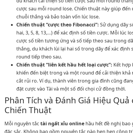
du khách cải thiện số tiền cược sau mỗi round thắng
cược sau mỗi round lose. Chiến thuật này giúp đến
chuỗi thắng và bảo toàn vốn lúc lose.
Chiến thuật “cược theo Fibonacci”:
Sử dụng dãy số 
hai, 3, 5, 8, 13,…) để xác định số tiền cược. Mỗi lúc l
cược số tiền tương ứng và số tiếp theo sau trong dã
thắng, du khách lùi lại hai số trong dãy để xác định
round tiếp theo sau.
Chiến thuật “liên kết hầu hết loại cược”:
Kết hợp 
khiến đến biệt trong và một round để cải thiện khả
cắt rủi ro. Ví dụ, thành viên trong gia đình cũng đa
đặt cược vào Tài và một số đối chọi cử đồng thời.
Phân Tích và Đánh Giá Hiệu Quả 
Chiến Thuật
Mỗi nguyên tắc
tài ngất xỉu online
hầu hết đề nghị bao
đặc sắc. Không bao gồm nguyên tắc nào hẹn hẹn công tr