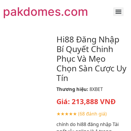
pakdomes.com
Hi88 Đăng Nhập
Bí Quyết Chinh
Phục Và Mẹo
Chọn Sàn Cược Uy
Tín
Thương hiệu:
8XBET
Giá:
213,888
VNĐ
★★★★★
(68 đánh giá)
chính do hi88 đăng nhập Tài