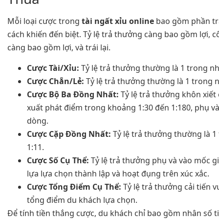
Mỗi loại cược trong
tài ngất xỉu online
bao gồm phần tr
cách khiến đến biệt. Tỷ lệ trả thưởng càng bao gồm lợi,
càng bao gồm lợi, và trái lại.
Cược Tài/Xỉu:
Tỷ lệ trả thưởng thường là 1 trong n
Cược Chẵn/Lẻ:
Tỷ lệ trả thưởng thường là 1 trong 
Cược Bộ Ba Đồng Nhất:
Tỷ lệ trả thưởng khôn xiế
xuất phát điểm trong khoảng 1:30 đến 1:180, phụ v
dòng.
Cược Cặp Đồng Nhất:
Tỷ lệ trả thưởng thường là 
1:11.
Cược Số Cụ Thể:
Tỷ lệ trả thưởng phụ và vào mốc gi
lựa lựa chọn thành lập và hoạt đụng trên xúc xắc.
Cược Tổng Điểm Cụ Thể:
Tỷ lệ trả thưởng cải tiến 
tổng điểm du khách lựa chọn.
Để tính tiền thắng cược, du khách chỉ bao gồm nhân số t