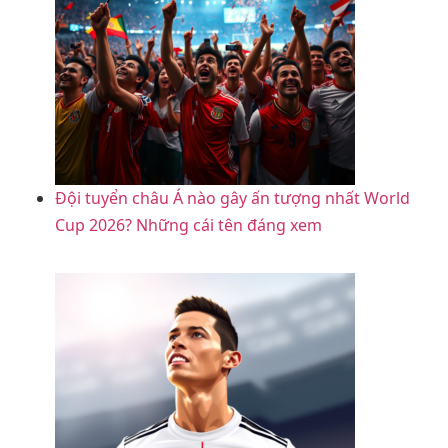
Đội tuyển châu Á nào gây ấn tượng nhất World
Cup 2026? Những cái tên đáng xem