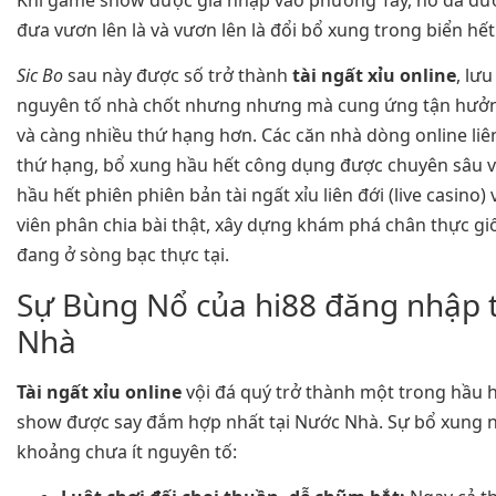
đưa vươn lên là và vươn lên là đổi bổ xung trong biển hế
Sic Bo
sau này được số trở thành
tài ngất xỉu online
, lưu
nguyên tố nhà chốt nhưng nhưng mà cung ứng tận hưởn
và càng nhiều thứ hạng hơn. Các căn nhà dòng online liê
thứ hạng, bổ xung hầu hết công dụng được chuyên sâu 
hầu hết phiên phiên bản tài ngất xỉu liên đới (live casino)
viên phân chia bài thật, xây dựng khám phá chân thực g
đang ở sòng bạc thực tại.
Sự Bùng Nổ của hi88 đăng nhập 
Nhà
Tài ngất xỉu online
vội đá quý trở thành một trong hầu 
show được say đắm hợp nhất tại Nước Nhà. Sự bổ xung 
khoảng chưa ít nguyên tố: