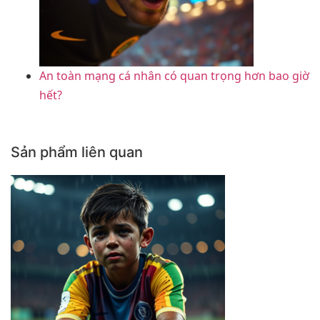
An toàn mạng cá nhân có quan trọng hơn bao giờ
hết?
Sản phẩm liên quan