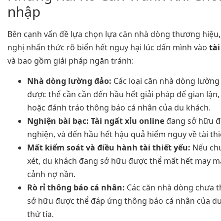
nhập
Bên cạnh vấn đề lựa chọn lựa căn nhà dòng thương hiệu
nghị nhấn thức rõ biển hết nguy hại lúc dấn mình vào
tài
và bao gồm giải pháp ngăn tránh:
Nhà dòng lường đảo:
Các loại căn nhà dòng lường
được thể cần cần đến hầu hết giải pháp để gian lận
hoặc đánh tráo thông báo cá nhân của du khách.
Nghiện bài bạc:
Tài ngất xỉu online
đang sở hữu đ
nghiện, và đến hầu hết hậu quả hiểm nguy về tài thiế
Mất kiểm soát và điều hành tài thiết yếu:
Nếu chư
xét, du khách đang sở hữu được thể mất hết may mắn
cảnh nợ nần.
Rò rỉ thông báo cá nhân:
Các căn nhà dòng chưa t
sở hữu được thể đáp ứng thông báo cá nhân của du
thứ tía.