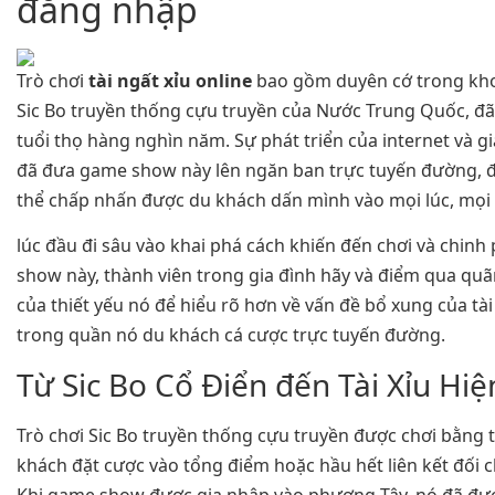
đăng nhập
Trò chơi
tài ngất xỉu online
bao gồm duyên cớ trong k
Sic Bo truyền thống cựu truyền của Nước Trung Quốc, 
tuổi thọ hàng nghìn năm. Sự phát triển của internet và g
đã đưa game show này lên ngăn ban trực tuyến đường, 
thể chấp nhấn được du khách dấn mình vào mọi lúc, mọi
lúc đầu đi sâu vào khai phá cách khiến đến chơi và chin
show này, thành viên trong gia đình hãy và điểm qua quãn
của thiết yếu nó để hiểu rõ hơn về vấn đề bổ xung của tài
trong quần nó du khách cá cược trực tuyến đường.
Từ Sic Bo Cổ Điển đến Tài Xỉu Hiệ
Trò chơi Sic Bo truyền thống cựu truyền được chơi bằng tí
khách đặt cược vào tổng điểm hoặc hầu hết liên kết đối c
Khi game show được gia nhập vào phương Tây, nó đã đượ