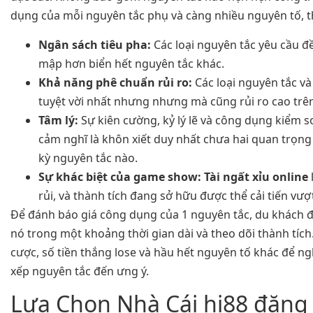
dụng của mỗi nguyên tắc phụ và càng nhiều nguyên tố, th
Ngân sách tiêu pha:
Các loại nguyên tắc yêu cầu đề
mập hơn biển hết nguyên tắc khác.
Khả năng phê chuẩn rủi ro:
Các loại nguyên tắc v
tuyệt vời nhất nhưng nhưng mà cũng rủi ro cao trê
Tâm lý:
Sự kiên cường, kỷ lý lẽ và công dụng kiểm s
cảm nghĩ là khôn xiết duy nhất chưa hai quan trọng 
kỳ nguyên tắc nào.
Sự khác biệt của game show:
Tài ngất xỉu online
rủi, và thành tích đang sở hữu được thể cải tiến vượt
Để đánh báo giá công dụng của 1 nguyên tắc, du khách 
nó trong một khoảng thời gian dài và theo dõi thành tích. 
cược, số tiền thắng lose và hầu hết nguyên tố khác để ng
xếp nguyên tắc đến ưng ý.
Lựa Chọn Nhà Cái hi88 đăng