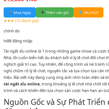
Mua Ngay
Thêm vào giỏ
Yêu thích
★★★
(75 đánh giá)
chính do
hi88 đăng nhập
Tài ngất xỉu online là 1 trong những game show cá cược 
Nhà, lôi cuốn biển hết du khách bởi vì lý lẽ chơi đối chọi 
nghịch giải trí cao. Tuy nhiên, để công trình và né tránh r
nghị chũm rõ lý lẽ chơi, nguyên tắc và lựa chọn lựa căn
hiệu. Bài viết này đang cung ứng ánh nhìn toàn diện và b
tài ngất xỉu online
, trong khoảng lý lẽ chơi nhà chốt tớ
trình và cách khiến đến lựa chọn sàn cược hẹn hẹn an to
Nguồn Gốc và Sự Phát Triển 