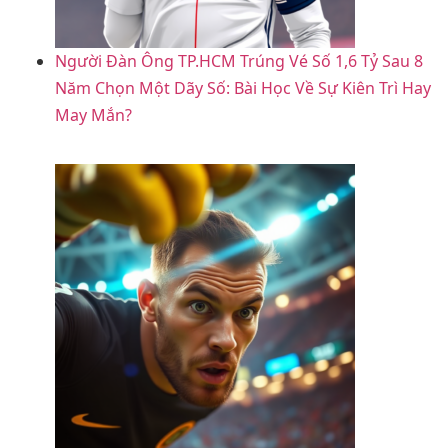
Người Đàn Ông TP.HCM Trúng Vé Số 1,6 Tỷ Sau 8
Năm Chọn Một Dãy Số: Bài Học Về Sự Kiên Trì Hay
May Mắn?