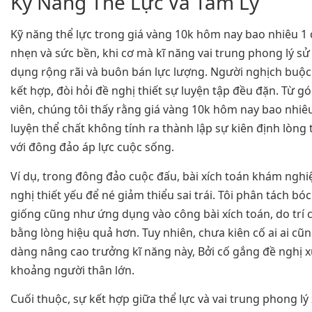
Kỹ Năng Thể Lực Và Tâm Lý
Kỹ năng thể lực trong giá vàng 10k hôm nay bao nhiêu 1 c
nhẹn và sức bền, khi cơ mà kĩ năng vai trung phong lý sử
dụng rộng rãi và buôn bán lực lượng. Người nghịch buộc
kết hợp, đòi hỏi đề nghị thiết sự luyện tập đều đặn. Từ 
viên, chúng tôi thấy rằng giá vàng 10k hôm nay bao nhiêu
luyện thể chất không tính ra thành lập sự kiên định lòng 
với đông đảo áp lực cuộc sống.
Ví dụ, trong đông đảo cuộc đấu, bài xích toán khám nghi
nghị thiết yếu để né giảm thiểu sai trái. Tôi phân tách bó
giống cũng như ứng dụng vào công bài xích toán, do trí 
bằng lòng hiệu quả hơn. Tuy nhiên, chưa kiên cố ai ai cũn
dàng nâng cao trưởng kĩ năng này, Bởi cố gắng đề nghị xu
khoảng người thân lớn.
Cuối thuộc, sự kết hợp giữa thể lực và vai trung phong lý