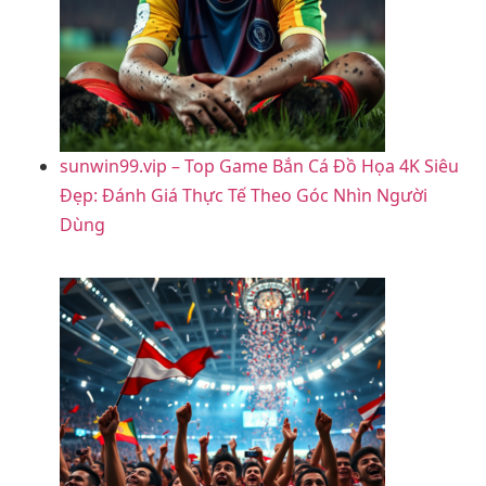
sunwin99.vip – Top Game Bắn Cá Đồ Họa 4K Siêu
Đẹp: Đánh Giá Thực Tế Theo Góc Nhìn Người
Dùng