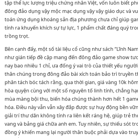
tập thể lực lượng triệu chứng nhân Việt, vốn luôn biết 
đông đảo dụng vậy mộc mạc dụng vậy vậy giáo dục và vui n
toán ứng dụng khoáng sản địa phương chưa chỉ giúp ga
tính ra khuyến khích sự tự lực, 1 phẩm chất đáng quý t
trồng trọt.
Bên cạnh đấy, một số tài liệu cổ cũng như sách “Lĩnh Na
như gián tiếp đề cập mang đến đông đảo game show tươ
nay bao nhiêu 1 chỉ, ưa đống ý vai trò của thiết yếu ngườ
thân chúng trong đông đảo bài xích toán bảo trì truyền t
phân tách bóc tách rằng, qua thời gian, giá vàng 10k hôm
hòa quyện cùng với một số nguyên tố linh tính, chẳng h
mùa màng bội thu, biến hóa chúng thành hơn hết 1 game
hóa. Điều này vẫn vẫn xây đắp được sự huy động bền vữn
giải trí thư dãn không tính ra liên kết ráng hệ, giúp trẻ th
vang và bảng giá chữa anh em. Tuy nhiên, sự thiếu sót t
đồng ý khiến mang lại người thân buộc phải dựa vào tru