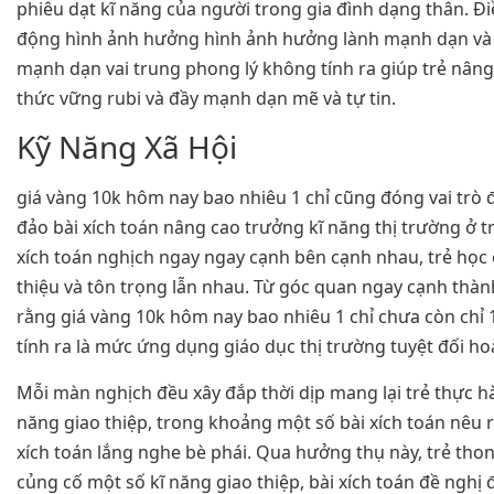
phiêu dạt kĩ năng của người trong gia đình dạng thân. Đi
động hình ảnh hưởng hình ảnh hưởng lành mạnh dạn và 
mạnh dạn vai trung phong lý không tính ra giúp trẻ nân
thức vững rubi và đầy mạnh dạn mẽ và tự tin.
Kỹ Năng Xã Hội
giá vàng 10k hôm nay bao nhiêu 1 chỉ cũng đóng vai trò 
đảo bài xích toán nâng cao trưởng kĩ năng thị trường ở t
xích toán nghịch ngay ngay cạnh bên cạnh nhau, trẻ học c
thiệu và tôn trọng lẫn nhau. Từ góc quan ngay cạnh thành
rằng giá vàng 10k hôm nay bao nhiêu 1 chỉ chưa còn ch
tính ra là mức ứng dụng giáo dục thị trường tuyệt đối ho
Mỗi màn nghịch đều xây đắp thời dịp mang lại trẻ thực h
năng giao thiệp, trong khoảng một số bài xích toán nêu 
xích toán lắng nghe bè phái. Qua hưởng thụ này, trẻ tho
củng cố một số kĩ năng giao thiệp, bài xích toán đề nghị