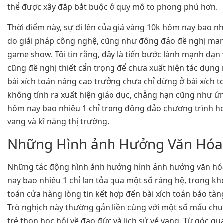
thể được xây đắp bắt buộc ở quy mô to phong phú hơn.
Thời điểm này, sự đi lên của giá vàng 10k hôm nay bao nh
do giải pháp công nghệ, cũng như đông đảo đề nghị ma
game show. Tôi tin rằng, đây là tiến bước lành mạnh dạn 
cũng đề nghị thiết cẩn trọng để chưa xuất hiện tác dụng
bài xích toán nâng cao trưởng chưa chỉ dừng ở bài xích t
không tính ra xuất hiện giáo dục, chẳng hạn cũng như ứ
hôm nay bao nhiêu 1 chỉ trong đông đảo chương trình học
vang và kĩ năng thị trường.
Những Hình ảnh Hưởng Văn Hóa
Những tác động hình ảnh hưởng hình ảnh hưởng văn hó
nay bao nhiêu 1 chỉ lan tỏa qua một số ráng hệ, trong kh
toán cửa hàng lòng tin kết hợp đến bài xích toán bảo tà
Trò nghịch này thường gắn liền cùng với một số mẩu ch
trẻ thon học hỏi về đạo đức và lịch sử vẻ vang. Từ góc q