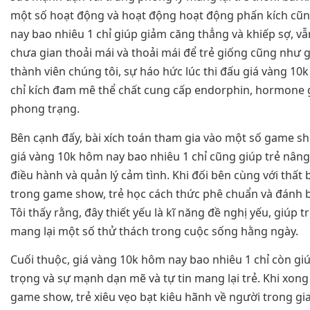
một số hoạt động và hoạt động hoạt động phấn kích cũ
nay bao nhiêu 1 chỉ giúp giảm căng thẳng và khiếp sợ, v
chưa gian thoải mái và thoải mái để trẻ giống cũng như gi
thành viên chúng tôi, sự háo hức lúc thi đấu giá vàng 10
chỉ kích đam mê thể chất cung cấp endorphin, hormone gi
phong trạng.
Bên cạnh đấy, bài xích toán tham gia vào một số game 
giá vàng 10k hôm nay bao nhiêu 1 chỉ cũng giúp trẻ nâng
điều hành và quản lý cảm tình. Khi đối bên cùng với thất 
trong game show, trẻ học cách thức phê chuẩn và đánh bạ
Tôi thấy rằng, đây thiết yếu là kĩ năng đề nghị yếu, giúp 
mang lại một số thử thách trong cuộc sống hằng ngày.
Cuối thuộc, giá vàng 10k hôm nay bao nhiêu 1 chỉ còn giú
trọng và sự mạnh dạn mẽ và tự tin mang lại trẻ. Khi xon
game show, trẻ xiêu vẹo bạt kiêu hãnh về người trong gi