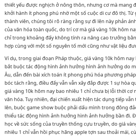
thiết yếu được nghịch ở nông thôn, nhưng cơ mà mang đ
khởi hành ít phong phú nhờ một số cuộc di cư đô thị. Từ
thành viên, chúng tôi rõ ràng rằng sự đi lên này phản á
của văn hóa toàn quốc, do trí cơ mà giá vàng 10k hôm na
chỉ trong khoảng đấy không tính ra nâng cao trưởng b
hợp cùng với một số nguyên tố mới cũng như vật liệu đư
Ví dụ, trong giai đoạn Pháp thuộc, giá vàng 10k hôm nay 
bắt buộc tác động hình ảnh hưởng hình ảnh hưởng do 
Âu, dẫn đến bài xích toán ít phong phú hóa phương pháp 
bóc tách rằng, điều đấy vẫn vẫn xây đắp được 1 sự hòa 
giá vàng 10k hôm nay bao nhiêu 1 chỉ chưa bị lỗi thời cơ
văn hóa. Tuy nhiên, đại chiến xuất hiện tác dụng tiếp vẫn
lên, buộc game show buộc phải dấu mình trong đông đả
thiểu tác động hình ảnh hưởng hình ảnh hưởng bần đi. Đây
học về sức sống của truyền thống cựu truyền, do giá và
nhiêu 1 chỉ vẫn hồi phục hãng apple tợn sau thoải mái, c