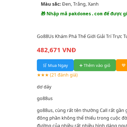
Màu sắc:
Đen, Trắng, Xanh
🎁 Nhập mã
để được g
pakdomes.com
Go88Us Khám Phá Thế Giới Giải Trí Trực T
482,671 VNĐ
🛒 Mua Ngay
➕ Thêm vào giỏ
💙
★★★
(21 đánh giá)
dơ dáy
go88us
go88us, cùng rất tên thường Call rất gần 
đông phần không thể thiếu trong cuộc đời 
đường của nhiều rất nhiều hình dáng ngư