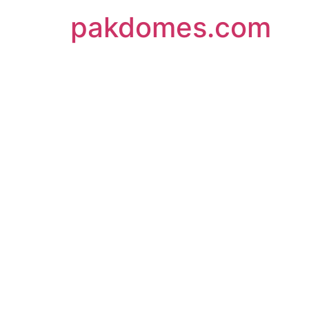
pakdomes.com