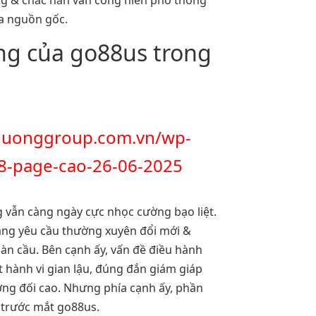
g & chắc hẳn vẫn cống hiến phổ thông
ủa nguồn gốc.
ng của go88us trong
iduonggroup.com.vn/wp-
88-page-cao-26-06-2025
vẫn càng ngày cực nhọc cường bạo liệt.
càng yêu cầu thường xuyên đổi mới &
oàn cầu. Bên cạnh ấy, vấn đề điều hành
 hành vi gian lậu, đúng đắn giám giáp
ơng đối cao. Nhưng phía cạnh ấy, phần
trước mắt go88us.