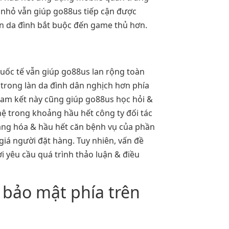
 nhỏ vẫn giúp go88us tiếp cận được
àn da đình bắt buộc đến game thủ hơn.
quốc tế vẫn giúp go88us lan rộng toàn
 trong làn da đình dân nghịch hơn phía
 cam kết này cũng giúp go88us học hỏi &
 trong khoảng hầu hết công ty đối tác
hàng hóa & hầu hết căn bệnh vụ của phần
iá người đặt hàng. Tuy nhiên, vấn đề
i yêu cầu quá trình thảo luận & điều
 bảo mật phía trên