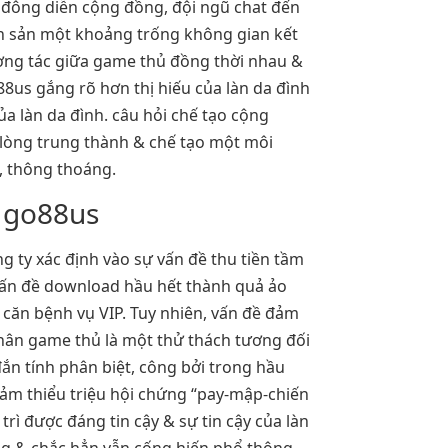
 đông diễn cộng đồng, đội ngũ chat đến
nh sản một khoảng trống không gian kết
ương tác giữa game thủ đồng thời nhau &
8us gắng rõ hơn thị hiếu của làn da đình
a làn da đình. câu hỏi chế tạo cộng
òng trung thành & chế tạo một môi
, thông thoáng.
 go88us
 ty xác định vào sự vấn đề thu tiền tầm
vấn đề download hầu hết thành quả ảo
căn bệnh vụ VIP. Tuy nhiên, vấn đề đảm
 chân game thủ là một thử thách tương đối
ắn tính phân biệt, công bởi trong hầu
ảm thiểu triệu hội chứng “pay-mập-chiến
trì được đáng tin cậy & sự tin cậy của làn