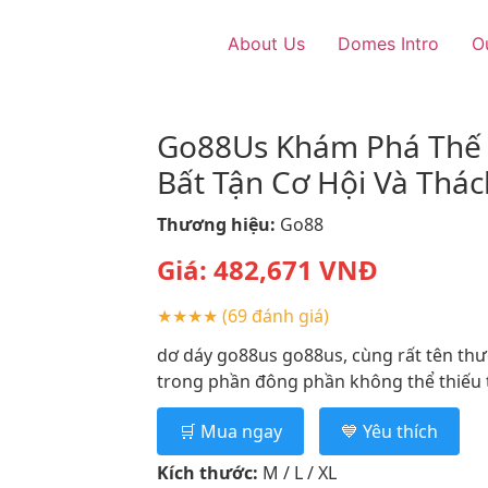
About Us
Domes Intro
O
Go88Us Khám Phá Thế Gi
Bất Tận Cơ Hội Và Thá
Thương hiệu:
Go88
Giá:
482,671
VNĐ
★★★★
(69 đánh giá)
dơ dáy go88us go88us, cùng rất tên thườ
trong phần đông phần không thể thiếu t
🛒 Mua ngay
💙 Yêu thích
Kích thước:
M / L / XL