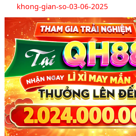
khong-gian-so-03-06-2025