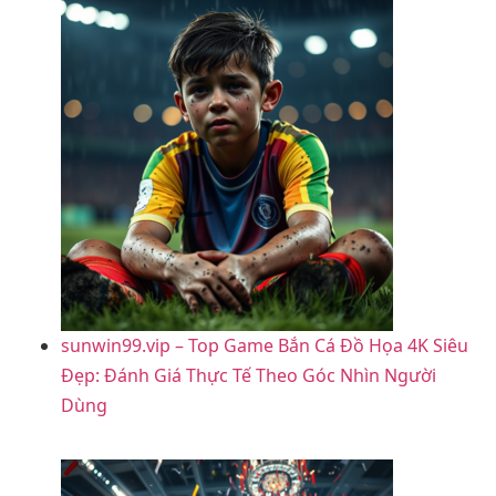
sunwin99.vip – Top Game Bắn Cá Đồ Họa 4K Siêu
Đẹp: Đánh Giá Thực Tế Theo Góc Nhìn Người
Dùng