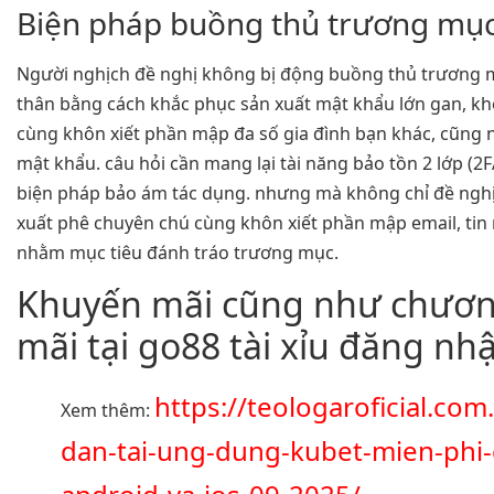
Biện pháp buồng thủ trương mụ
Người nghịch đề nghị không bị động buồng thủ trương 
thân bằng cách khắc phục sản xuất mật khẩu lớn gan, k
cùng khôn xiết phần mập đa số gia đình bạn khác, cũng 
mật khẩu. câu hỏi cần mang lại tài năng bảo tồn 2 lớp (2
biện pháp bảo ám tác dụng. nhưng mà không chỉ đề nghị
xuất phê chuyên chú cùng khôn xiết phần mập email, tin 
nhằm mục tiêu đánh tráo trương mục.
Khuyến mãi cũng như chươn
mãi tại go88 tài xỉu đăng nh
https://teologaroficial.co
Xem thêm:
dan-tai-ung-dung-kubet-mien-phi-c