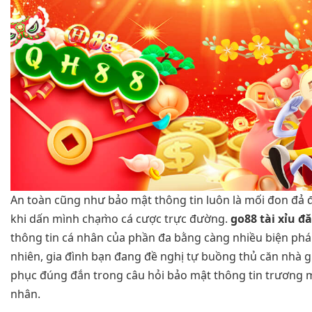
An toàn cũng như bảo mật thông tin luôn là mối đon đả 
khi dấn mình chạm̀o cá cược trực đường.
go88 tài xỉu 
thông tin cá nhân của phần đa bằng càng nhiều biện pháp
nhiên, gia đình bạn đang đề nghị tự buồng thủ căn nhà 
phục đúng đắn trong câu hỏi bảo mật thông tin trương 
nhân.