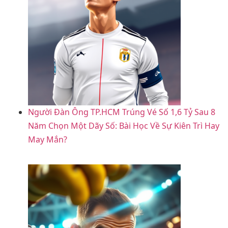
Người Đàn Ông TP.HCM Trúng Vé Số 1,6 Tỷ Sau 8
Năm Chọn Một Dãy Số: Bài Học Về Sự Kiên Trì Hay
May Mắn?