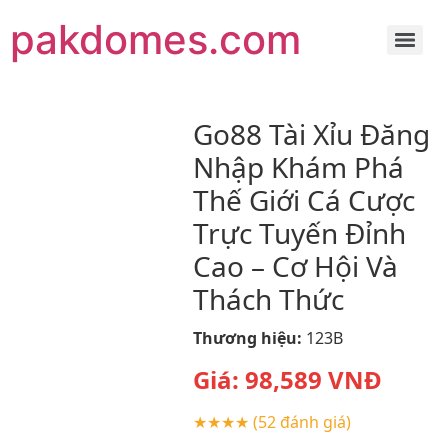
pakdomes.com
Go88 Tài Xỉu Đăng
Nhập Khám Phá
Thế Giới Cá Cược
Trực Tuyến Đỉnh
Cao – Cơ Hội Và
Thách Thức
Thương hiệu:
123B
Giá:
98,589
VNĐ
★★★★
(52 đánh giá)