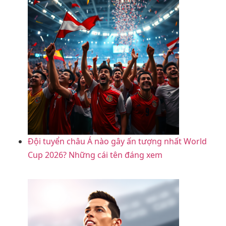
Đội tuyển châu Á nào gây ấn tượng nhất World
Cup 2026? Những cái tên đáng xem