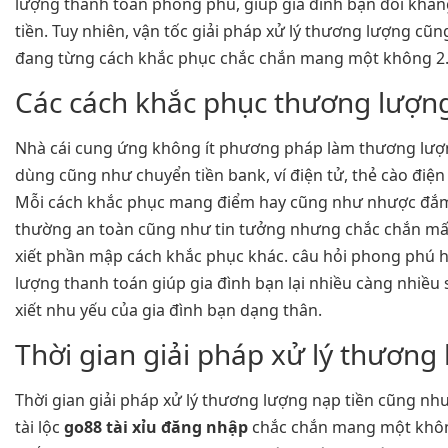
lượng thanh toán phong phú, giúp gia đình bạn đối khán
tiền. Tuy nhiên, vận tốc giải pháp xử lý thương lượng cũ
đang từng cách khắc phục chắc chắn mang một không 2
Các cách khắc phục thương lượn
Nhà cái cung ứng không ít phương pháp làm thương lượ
dùng cũng như chuyển tiền bank, ví điện tử, thẻ cào điệ
Mỗi cách khắc phục mang điểm hay cũng như nhược đắm s
thường an toàn cũng như tin tưởng nhưng chắc chắn mất
xiết phần mập cách khắc phục khác. câu hỏi phong phú 
lượng thanh toán giúp gia đình bạn lại nhiều càng nhiều
xiết nhu yếu của gia đình bạn dạng thân.
Thời gian giải pháp xử lý thương
Thời gian giải pháp xử lý thương lượng nạp tiền cũng 
tài lộc
go88 tài xỉu đăng nhập
chắc chắn mang một khôn