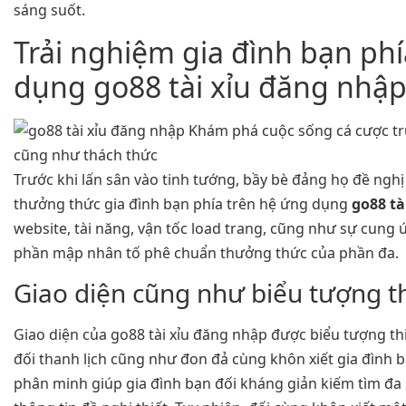
sáng suốt.
Trải nghiệm gia đình bạn phí
dụng go88 tài xỉu đăng nhậ
Trước khi lấn sân vào tinh tướng, bầy bè đảng họ đề ngh
thưởng thức gia đình bạn phía trên hệ ứng dụng
go88 tà
website, tài năng, vận tốc load trang, cũng như sự cung
phần mập nhân tố phê chuẩn thưởng thức của phần đa.
Giao diện cũng như biểu tượng th
Giao diện của go88 tài xỉu đăng nhập được biểu tượng th
đối thanh lịch cũng như đon đả cùng khôn xiết gia đình b
phân minh giúp gia đình bạn đối kháng giản kiếm tìm đ