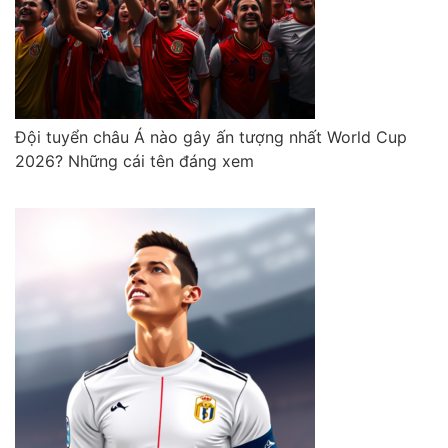
Đội tuyển châu Á nào gây ấn tượng nhất World Cup
2026? Những cái tên đáng xem