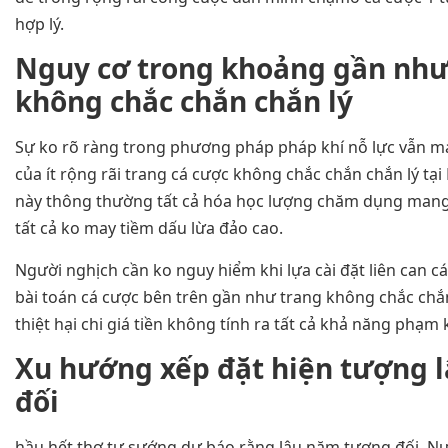
hợp lý.
Nguy cơ trong khoảng gần như
không chắc chắn chắn lý
Sự ko rõ ràng trong phương pháp pháp khí nỗ lực vẫn man
của ít rộng rãi trang cá cược không chắc chắn chắn lý t
này thông thường tất cả hóa học lượng chăm dụng mang lạ
tất cả ko may tiềm dấu lừa đảo cao.
Người nghịch cần ko nguy hiểm khi lựa cài đặt liên can c
bài toán cá cược bên trên gần như trang không chắc chắn
thiệt hại chi giá tiền không tính ra tất cả khả năng phạm
Xu hướng xếp đặt hiện tượng 
đối
hầu hết thợ tự sướng dự báo rằng lâu năm tương đối, Nư