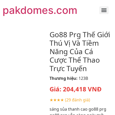
pakdomes.com
Go88 Prg Thế Giới
Thú Vị Và Tiềm
Năng Của Cá
Cược Thể Thao
Trực Tuyến
Thương hiệu:
123B
Giá:
204,418
VNĐ
★★★★
(29 đánh giá)
sáng sủa thanh cao go88 prg