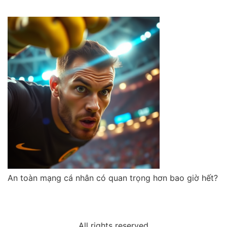
An toàn mạng cá nhân có quan trọng hơn bao giờ hết?
All rights reserved