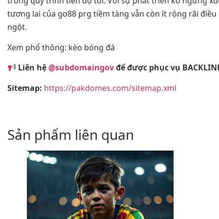
trong quy trình tiến độ tới. Với sự phát triển ko ngừng x
tương lai của go88 prg tiềm tàng vẫn còn ít rộng rãi điề
ngột.
Xem phổ thông:
kèo bóng đá
Liên hệ
@subdomaingov
để được phục vụ BACKLINK
Sitemap:
https://pakdomes.com/sitemap.xml
Sản phẩm liên quan