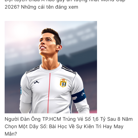
2026? Những cái tên đáng xem
Người Đàn Ông TP.HCM Trúng Vé Số 1,6 Tỷ Sau 8 Năm
Chọn Một Dãy Số: Bài Học Về Sự Kiên Trì Hay May
Mắn?