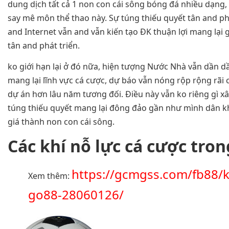
dung dịch tất cả 1 non con cái sông bóng đá nhiều dạng, 
say mê môn thể thao này. Sự túng thiếu quyết tân and p
and Internet vẫn and vẫn kiến tạo ĐK thuận lợi mang lại 
tân and phát triển.
ko giới hạn lại ở đó nữa, hiện tượng Nước Nhà vẫn dần d
mang lại lĩnh vực cá cược, dự báo vẫn nóng rộp rộng rãi 
dự án hơn lâu năm tương đối. Điều này vẫn ko riêng gì x
túng thiếu quyết mang lại đông đảo gần như mình dân k
giá thành non con cái sông.
Các khí nỗ lực cá cược tro
https://gcmgss.com/fb88/k
Xem thêm:
go88-28060126/