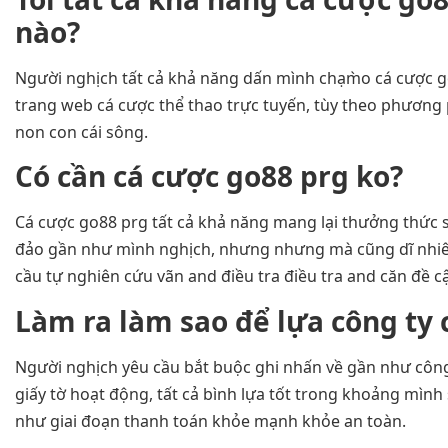
nào?
Người nghịch tất cả khả năng dấn mình chạm̀o cá cược 
trang web cá cược thể thao trực tuyến, tùy theo phươn
non con cái sông.
Có cần cá cược go88 prg ko?
Cá cược go88 prg tất cả khả năng mang lại thưởng thức 
đảo gần như mình nghịch, nhưng nhưng mà cũng dĩ nhiê
cầu tự nghiên cứu vãn and điều tra điều tra and căn đề cậ
Làm ra làm sao để lựa công ty 
Người nghịch yêu cầu bắt buộc ghi nhấn về gần như công 
giấy tờ hoạt động, tất cả bình lựa tốt trong khoảng mìn
như giai đoạn thanh toán khỏe mạnh khỏe an toàn.