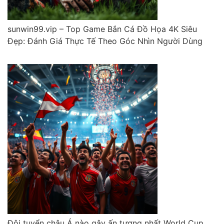
sunwin99.vip – Top Game Bắn Cá Đồ Họa 4K Siêu
Đẹp: Đánh Giá Thực Tế Theo Góc Nhìn Người Dùng
Đội tuyển châu Á nào gây ấn tượng nhất World Cup