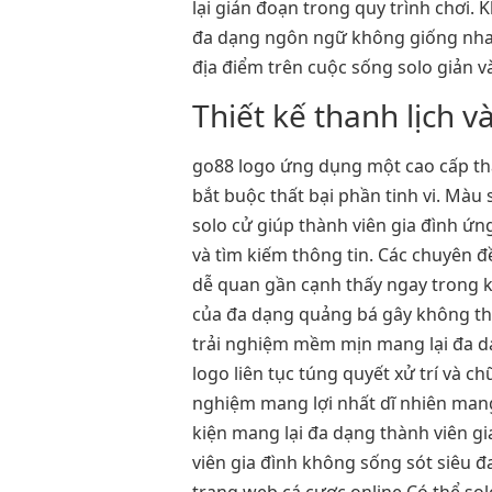
lại gián đoạn trong quy trình chơi.
đa dạng ngôn ngữ không giống nha
địa điểm trên cuộc sống solo giản v
Thiết kế thanh lịch và
go88 logo ứng dụng một cao cấp tha
bắt buộc thất bại phần tinh vi. Màu
solo cử giúp thành viên gia đình ứ
và tìm kiếm thông tin. Các chuyên đ
dễ quan gần cạnh thấy ngay trong
của đa dạng quảng bá gây không tho
trải nghiệm mềm mịn mang lại đa d
logo liên tục túng quyết xử trí và c
nghiệm mang lợi nhất dĩ nhiên mang
kiện mang lại đa dạng thành viên g
viên gia đình không sống sót siêu 
trang web cá cược online Có thể so