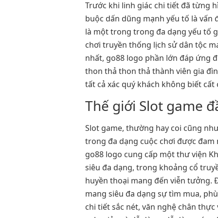
Trước khi linh giác chi tiết đã từng 
buộc dấn dũng mạnh yếu tố là vấn đ
là một trong trong đa dạng yếu tố 
chơi truyền thống lịch sử dân tộc 
nhất, go88 logo phần lớn đáp ứng 
thon thả thon thả thành viên gia đìn
tất cả xác quý khách không biết cấ
Thế giới Slot game đ
Slot game, thường hay coi cũng như
trong đa dạng cuộc chơi được đam m
go88 logo cung cấp một thư viện Kh
siêu đa dạng, trong khoảng cổ truy
huyền thoại mang đến viễn tưởng. 
mang siêu đa dạng sự tìm mua, phù
chi tiết sắc nét, văn nghệ chân thực