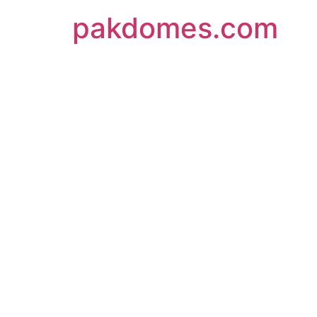
pakdomes.com