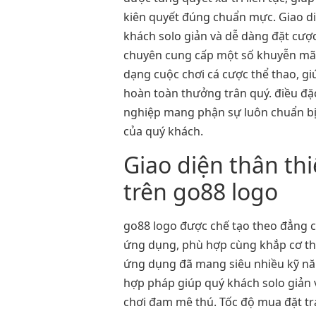
kiên quyết đúng chuẩn mực. Giao di
khách solo giản và dễ dàng đặt cược
chuyên cung cấp một số khuyễn mãi
dạng cuộc chơi cá cược thể thao, g
hoàn toàn thưởng trân quý. điều đặ
nghiệp mang phận sự luôn chuẩn bị
của quý khách.
Giao diện thân th
trên go88 logo
go88 logo được chế tạo theo đẳng cấ
ứng dụng, phù hợp cùng khắp cơ th
ứng dụng đã mang siêu nhiều kỹ nă
hợp pháp giúp quý khách solo giản 
chơi đam mê thú. Tốc độ mua đặt t