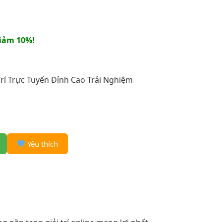
iảm 10%!
rí Trực Tuyến Đỉnh Cao Trải Nghiệm
Yêu thích