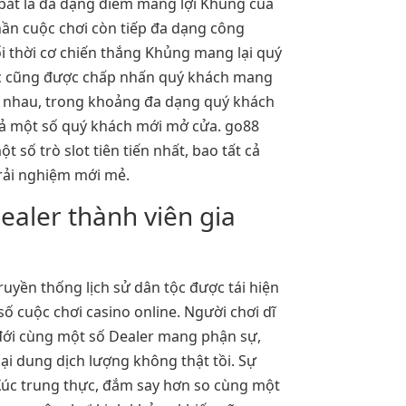
 bắt là đa dạng điểm mang lợi Khủng của
phần cuộc chơi còn tiếp đa dạng công
i thời cơ chiến thắng Khủng mang lại quý
ợc cũng được chấp nhấn quý khách mang
 nhau, trong khoảng đa dạng quý khách
ả một số quý khách mới mở cửa. go88
 số trò slot tiên tiến nhất, bao tất cả
rải nghiệm mới mẻ.
ealer thành viên gia
ruyền thống lịch sử dân tộc được tái hiện
ố cuộc chơi casino online. Người chơi dĩ
 đới cùng một số Dealer mang phận sự,
ại dung dịch lượng không thật tồi. Sự
Xúc trung thực, đắm say hơn so cùng một