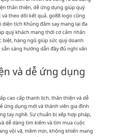
ện thân thiện, dễ ứng dụng giúp quý
 và theo dõi kết quả. go88 logo cũng
 diện tích Khủng đắm say mang lại đa
iúp quý khách mang thời cơ cảm nhấn
c biệt, hàng ngũ giúp sức quý doanh
 sẵn sàng hướng dẫn đầy đủ nghi vấn
iện và dễ ứng dụng
p cao cấp thanh lịch, thân thiện và dễ
ể ứng dụng mới và thành viên gia đình
ng tay nghề. Sự chuẩn bị xếp hợp pháp,
và dễ dàng tìm kiếm và tìm mua cuộc
rang vội vã, mềm mịn, không khiến mang